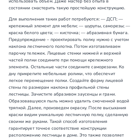
использовать объем. Даже мастер без опыта в
состоянии смастерить такую простейшую конструкцию.
Для выполнения таких работ потребуются: — ДСП; —
крепежный элемент для мебели; — шурупы, саморезы; —
краска белого цвета; — кисточка; — абразивная бумага.
Предупреждение – проектировать полку нужно с учетом
наклона лестничного полотна. Потом изготавливаем
парочку тележек. Лицевые стенки нижней и верхней
частей полки соедините при помощи крепежного
элемента. Остальные части соедините саморезами. Ко
дну прикрепите мебельные ролики, что обеспечит
легкое перемещение полки. Создайте форму лицевой
стены по размерам наклона профильной стены
лестницы. Зачистите абразивом заусенцы и грани.
Образовавшуюся пыль можно удалить смоченной водой
тряпкой. Далее, произведем окраску. После высыхания
краски видим уникальную лестничную полку, сделанную
своими же руками. Такой способ изготовления
гарантирует точное соответствие конструкции
расположению лестницы в доме. Это также позволяет