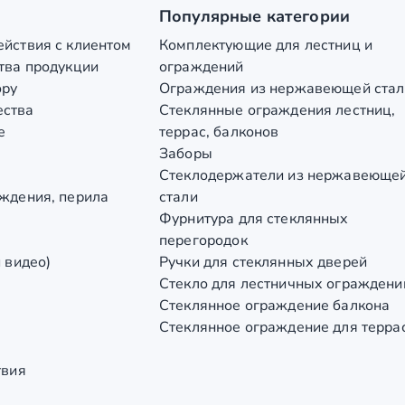
Популярные категории
йствия с клиентом
Комплектующие для лестниц и
тва продукции
ограждений
ору
Ограждения из нержавеющей стал
ества
Стеклянные ограждения лестниц,
е
террас, балконов
Заборы
Стеклодержатели из нержавеюще
ждения, перила
стали
Фурнитура для стеклянных
перегородок
 видео)
Ручки для стеклянных дверей
Стекло для лестничных ограждени
Стеклянное ограждение балкона
Стеклянное ограждение для терра
твия