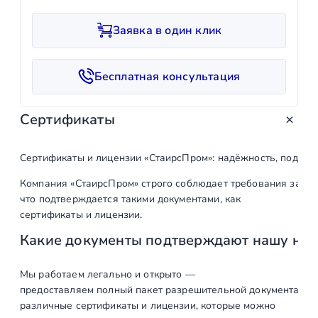
л
и
Заявка в один клик
ч
е
с
Бесплатная консультация
т
в
Сертификаты
о
т
о
Сертификаты и лицензии «СтаирсПром»: надёжность, подтв
в
Компания «СтаирсПром» строго соблюдает требования закон
а
что подтверждается такими документами, как
р
сертификаты и лицензии.
а
Какие документы подтверждают нашу на
Б
о
к
Мы работаем легально и открыто —
предоставляем полный пакет разрешительной документации п
о
различные сертификаты и лицензии, которые можно
в