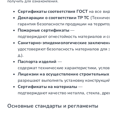
получить для ознакомления.
о
й
Сертификаты соответствия ГОСТ
на все виды л
к
Декларации о соответствии ТР ТС
(Техническог
р
гарантия безопасности продукции на территории
е
Пожарные сертификаты
—
п
подтверждают огнестойкость материалов и соот
е
Санитарно‑эпидемиологические заключения
ж
удостоверяют безопасность материалов для здор
с
д.).
т
Паспорта изделий
—
о
содержат технические характеристики, условия 
й
Лицензии на осуществление строительных и 
к
разрешают выполнять установку конструкций «по
и
Сертификаты на материалы
—
п
подтверждают качество металла, стекла, древес
о
д
Основные стандарты и регламенты
Ø
3