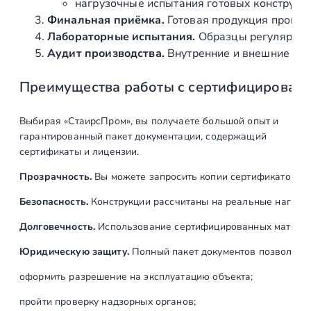
(
нагрузочные испытания готовых конструкц
A
Финальная приёмка.
Готовая продукция провер
I
Лабораторные испытания.
Образцы регулярно н
S
Аудит производства.
Внутренние и внешние про
I
Преимущества работы с сертифицирован
3
0
4
Выбирая «СтаирсПром», вы получаете большой опыт и
)
гарантированный пакет документации, содержащий
сертификаты и лицензии.
Прозрачность.
Вы можете запросить копии сертификатов на
Безопасность.
Конструкции рассчитаны на реальные нагрузк
Долговечность.
Использование сертифицированных материал
Юридическую защиту.
Полный пакет документов позволяет:
оформить разрешение на эксплуатацию объекта;
пройти проверку надзорных органов;