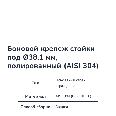
Боковой крепеж стойки
под Ø38.1 мм,
полированный (AISI 304)
А
З
Основания стоек
Тип
ограждения
т
н
р
а
Материал
AISI 304 (08Х18Н10)
и
ч
б
е
Способ сборки
Сварка
у
н