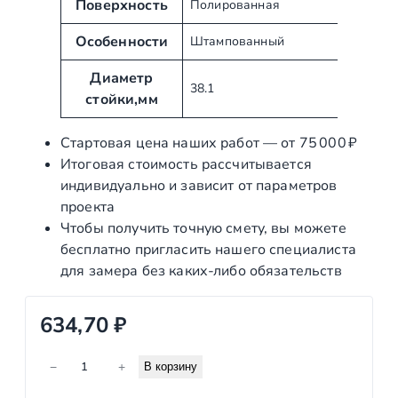
т
Поверхность
и
Полированная
ы
е
Особенности
Штампованный
Диаметр
38.1
стойки,мм
Стартовая цена наших работ — от 75 000 ₽
Итоговая стоимость рассчитывается
индивидуально и зависит от параметров
проекта
Чтобы получить точную смету, вы можете
бесплатно пригласить нашего специалиста
для замера без каких‑либо обязательств
634,70
₽
К
−
+
В корзину
о