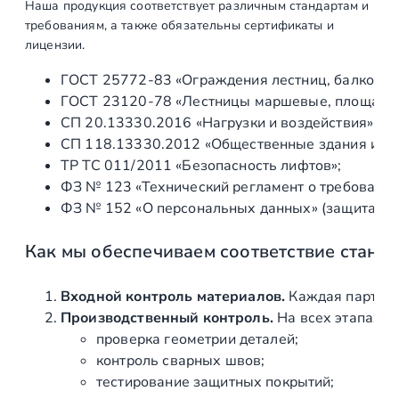
Наша продукция соответствует различным стандартам и
8
требованиям, а также обязательны сертификаты и
.
лицензии.
1
ГОСТ 25772‑83 «Ограждения лестниц, балконов 
м
ГОСТ 23120‑78 «Лестницы маршевые, площадки 
м
СП 20.13330.2016 «Нагрузки и воздействия» (а
,
СП 118.13330.2012 «Общественные здания и со
п
ТР ТС 011/2011 «Безопасность лифтов»;
о
ФЗ № 123 «Технический регламент о требования
л
ФЗ № 152 «О персональных данных» (защита ин
и
р
Как мы обеспечиваем соответствие станд
о
в
а
Входной контроль материалов.
Каждая партия 
н
Производственный контроль.
На всех этапах и
н
проверка геометрии деталей;
ы
контроль сварных швов;
й
тестирование защитных покрытий;