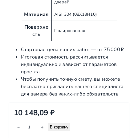
дверей
т
н
р
а
Материал
AISI 304 (08Х18Н10)
и
ч
б
е
Поверхно
Полированная
у
н
сть
т
и
ы
е
Стартовая цена наших работ — от 75 000 ₽
Итоговая стоимость рассчитывается
индивидуально и зависит от параметров
проекта
Чтобы получить точную смету, вы можете
бесплатно пригласить нашего специалиста
для замера без каких‑либо обязательств
10 148,09
₽
К
−
+
В корзину
о