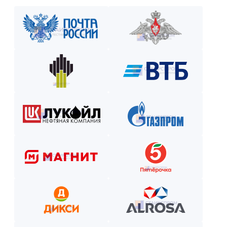
Как оплатить? Пошаговая инструкция
Оставьте заявку на сайте или по телефону.
Получите смету и договор.
Выберите способ оплаты из предложенных.
Внесите предоплату (если требуется).
Отслеживайте этапы производства и монтажа.
Оплатите остаток после приёмки —
и наслаждайтесь новой конструкцией!