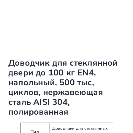
Доводчик для стеклянной
двери до 100 кг EN4,
напольный, 500 тыс,
циклов, нержавеющая
сталь AISI 304,
полированная
А
З
Доводчики для стеклянных
Тип