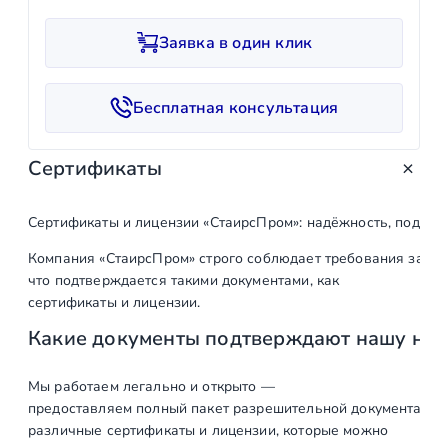
л
и
Заявка в один клик
ч
е
с
Бесплатная консультация
т
в
Сертификаты
о
т
о
Сертификаты и лицензии «СтаирсПром»: надёжность, подтв
в
Компания «СтаирсПром» строго соблюдает требования закон
а
что подтверждается такими документами, как
р
сертификаты и лицензии.
а
Какие документы подтверждают нашу на
Д
о
в
Мы работаем легально и открыто —
предоставляем полный пакет разрешительной документации п
о
различные сертификаты и лицензии, которые можно
д