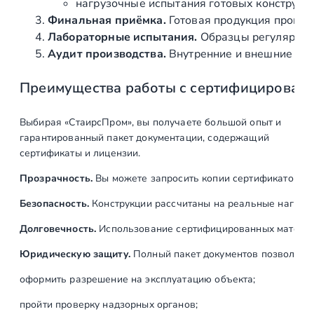
ь
нагрузочные испытания готовых конструкц
н
Финальная приёмка.
Готовая продукция провер
ы
Лабораторные испытания.
Образцы регулярно н
й
Аудит производства.
Внутренние и внешние про
,
Преимущества работы с сертифицирован
5
0
0
Выбирая «СтаирсПром», вы получаете большой опыт и
т
гарантированный пакет документации, содержащий
ы
сертификаты и лицензии.
с
Прозрачность.
Вы можете запросить копии сертификатов на
,
ц
Безопасность.
Конструкции рассчитаны на реальные нагрузк
и
Долговечность.
Использование сертифицированных материал
к
л
Юридическую защиту.
Полный пакет документов позволяет:
о
оформить разрешение на эксплуатацию объекта;
в
,
пройти проверку надзорных органов;