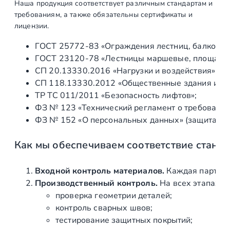
Наша продукция соответствует различным стандартам и
р
требованиям, а также обязательны сертификаты и
и
лицензии.
д
ГОСТ 25772‑83 «Ограждения лестниц, балконов 
о
ГОСТ 23120‑78 «Лестницы маршевые, площадки 
1
СП 20.13330.2016 «Нагрузки и воздействия» (а
0
СП 118.13330.2012 «Общественные здания и со
0
ТР ТС 011/2011 «Безопасность лифтов»;
к
ФЗ № 123 «Технический регламент о требования
г
ФЗ № 152 «О персональных данных» (защита ин
E
N
Как мы обеспечиваем соответствие станд
4
,
н
Входной контроль материалов.
Каждая партия 
а
Производственный контроль.
На всех этапах и
п
проверка геометрии деталей;
о
контроль сварных швов;
л
тестирование защитных покрытий;