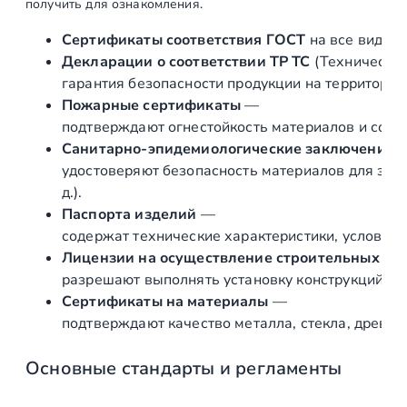
получить для ознакомления.
ч
и
Сертификаты соответствия ГОСТ
на все виды л
к
Декларации о соответствии ТР ТС
(Техническог
д
гарантия безопасности продукции на территории
л
Пожарные сертификаты
—
я
подтверждают огнестойкость материалов и соот
с
Санитарно‑эпидемиологические заключения
т
удостоверяют безопасность материалов для здор
е
д.).
к
Паспорта изделий
—
л
содержат технические характеристики, условия 
я
Лицензии на осуществление строительных и 
н
разрешают выполнять установку конструкций «по
н
Сертификаты на материалы
—
о
подтверждают качество металла, стекла, древес
й
д
Основные стандарты и регламенты
в
е