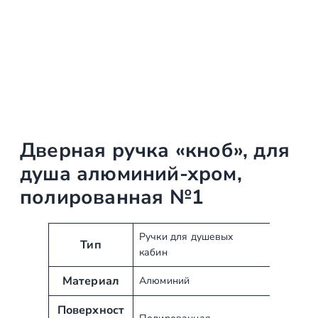
Дверная ручка «кноб», для
душа алюминий-хром,
полированная №1
А
З
Ручки для душевых
Тип
кабин
т
н
р
а
Материал
Алюминий
и
ч
б
е
Поверхност