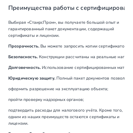
Преимущества работы с сертифицирован
а
н
н
Выбирая «СтаирсПром», вы получаете большой опыт и
а
гарантированный пакет документации, содержащий
я
сертификаты и лицензии.
№
Прозрачность.
Вы можете запросить копии сертификатов на
1
Безопасность.
Конструкции рассчитаны на реальные нагрузк
Долговечность.
Использование сертифицированных материал
Юридическую защиту.
Полный пакет документов позволяет:
оформить разрешение на эксплуатацию объекта;
пройти проверку надзорных органов;
подтвердить расходы для налогового учёта. Кроме того,
одним из наших преимуществ остаются сертификаты и
лицензии.