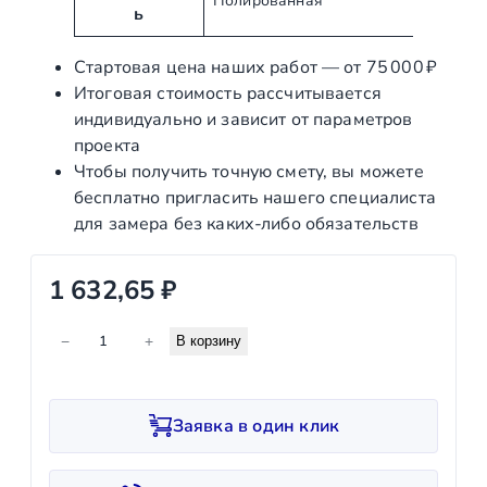
Полированная
у
н
ь
т
и
ы
е
Стартовая цена наших работ — от 75 000 ₽
Итоговая стоимость рассчитывается
индивидуально и зависит от параметров
проекта
Чтобы получить точную смету, вы можете
бесплатно пригласить нашего специалиста
для замера без каких‑либо обязательств
1 632,65
₽
К
−
+
В корзину
о
л
и
Заявка в один клик
ч
е
с