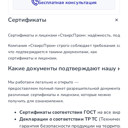
Бесплатная консультация
т
в
Сертификаты
о
т
о
Сертификаты и лицензии «СтаирсПром»: надёжность, подтв
в
Компания «СтаирсПром» строго соблюдает требования закон
а
что подтверждается такими документами, как
р
сертификаты и лицензии.
а
Какие документы подтверждают нашу на
Д
в
е
Мы работаем легально и открыто —
предоставляем полный пакет разрешительной документации п
р
различные сертификаты и лицензии, которые можно
н
получить для ознакомления.
а
я
Сертификаты соответствия ГОСТ
на все виды л
р
Декларации о соответствии ТР ТС
(Техническог
у
гарантия безопасности продукции на территории