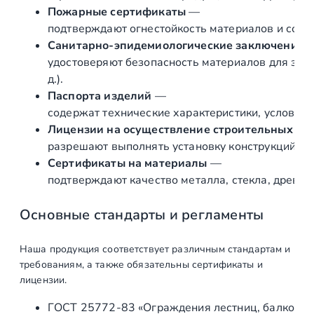
ч
Пожарные сертификаты
—
к
подтверждают огнестойкость материалов и соот
а
Санитарно‑эпидемиологические заключения
«
удостоверяют безопасность материалов для здор
к
д.).
н
Паспорта изделий
—
о
содержат технические характеристики, условия 
б
Лицензии на осуществление строительных и 
»
разрешают выполнять установку конструкций «по
,
Сертификаты на материалы
—
д
подтверждают качество металла, стекла, древес
л
я
Основные стандарты и регламенты
д
у
Наша продукция соответствует различным стандартам и
ш
требованиям, а также обязательны сертификаты и
а
лицензии.
а
ГОСТ 25772‑83 «Ограждения лестниц, балконов 
л