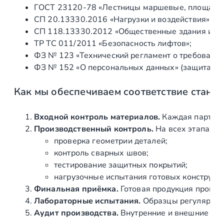
ГОСТ 23120‑78 «Лестницы маршевые, площадки 
ю
СП 20.13330.2016 «Нагрузки и воздействия» (а
м
СП 118.13330.2012 «Общественные здания и со
и
ТР ТС 011/2011 «Безопасность лифтов»;
н
ФЗ № 123 «Технический регламент о требования
и
ФЗ № 152 «О персональных данных» (защита ин
й
-
Как мы обеспечиваем соответствие станд
х
р
о
Входной контроль материалов.
Каждая партия 
м
Производственный контроль.
На всех этапах и
,
проверка геометрии деталей;
п
контроль сварных швов;
о
тестирование защитных покрытий;
л
нагрузочные испытания готовых конструкц
и
Финальная приёмка.
Готовая продукция провер
р
Лабораторные испытания.
Образцы регулярно н
о
Аудит производства.
Внутренние и внешние про
в