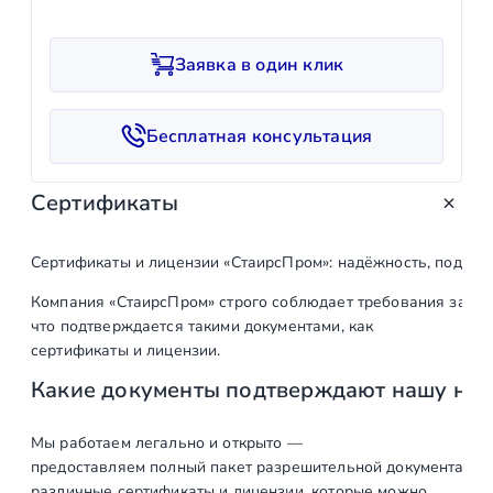
л
и
Заявка в один клик
ч
е
с
Бесплатная консультация
т
в
Сертификаты
о
т
о
Сертификаты и лицензии «СтаирсПром»: надёжность, подтв
в
Компания «СтаирсПром» строго соблюдает требования закон
а
что подтверждается такими документами, как
р
сертификаты и лицензии.
а
Какие документы подтверждают нашу на
Ф
л
а
Мы работаем легально и открыто —
предоставляем полный пакет разрешительной документации п
н
различные сертификаты и лицензии, которые можно