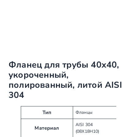
Фланец для трубы 40х40,
укороченный,
полированный, литой AISI
304
А
З
Тип
Фланцы
т
н
AISI 304
р
а
Материал
(08Х18Н10)
и
ч