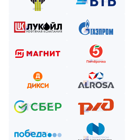
Как оплатить? Пошаговая инструкция
Оставьте заявку на сайте или по телефону.
Получите смету и договор.
Выберите способ оплаты из предложенных.
Внесите предоплату (если требуется).
Отслеживайте этапы производства и монтажа.
Оплатите остаток после приёмки —
и наслаждайтесь новой конструкцией!