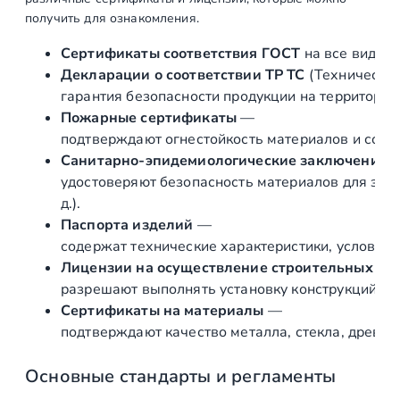
е
получить для ознакомления.
ц
д
Сертификаты соответствия ГОСТ
на все виды л
л
Декларации о соответствии ТР ТС
(Техническог
я
гарантия безопасности продукции на территории
т
Пожарные сертификаты
—
р
подтверждают огнестойкость материалов и соот
у
Санитарно‑эпидемиологические заключения
б
удостоверяют безопасность материалов для здор
ы
д.).
4
Паспорта изделий
—
0
содержат технические характеристики, условия 
х
Лицензии на осуществление строительных и 
4
разрешают выполнять установку конструкций «по
0
Сертификаты на материалы
—
,
подтверждают качество металла, стекла, древес
у
к
Основные стандарты и регламенты
о