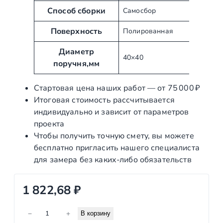
б
е
Способ сборки
Самосбор
у
н
т
Поверхность
и
Полированная
ы
е
Диаметр
40×40
поручня,мм
Стартовая цена наших работ — от 75 000 ₽
Итоговая стоимость рассчитывается
индивидуально и зависит от параметров
проекта
Чтобы получить точную смету, вы можете
бесплатно пригласить нашего специалиста
для замера без каких‑либо обязательств
1 822,68
₽
К
−
+
В корзину
о