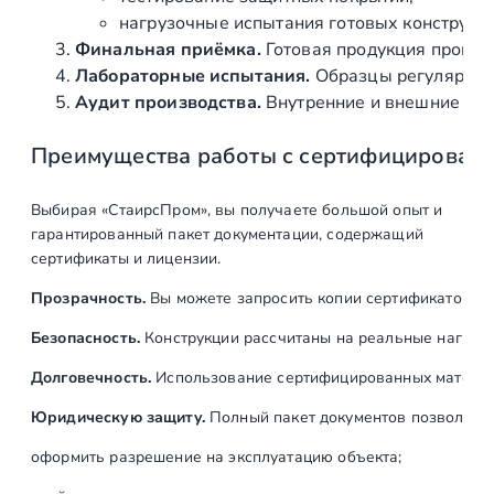
ы
нагрузочные испытания готовых конструкц
й
Финальная приёмка.
Готовая продукция провер
,
Лабораторные испытания.
Образцы регулярно н
л
Аудит производства.
Внутренние и внешние про
и
Преимущества работы с сертифицирован
т
о
й
Выбирая «СтаирсПром», вы получаете большой опыт и
A
гарантированный пакет документации, содержащий
I
сертификаты и лицензии.
S
Прозрачность.
Вы можете запросить копии сертификатов на
I
3
Безопасность.
Конструкции рассчитаны на реальные нагрузк
0
Долговечность.
Использование сертифицированных материал
4
Юридическую защиту.
Полный пакет документов позволяет:
оформить разрешение на эксплуатацию объекта;