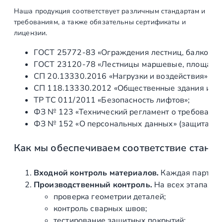
р
Наша продукция соответствует различным стандартам и
о
требованиям, а также обязательны сертификаты и
ч
лицензии.
е
ГОСТ 25772‑83 «Ограждения лестниц, балконов 
н
ГОСТ 23120‑78 «Лестницы маршевые, площадки 
н
СП 20.13330.2016 «Нагрузки и воздействия» (а
ы
СП 118.13330.2012 «Общественные здания и со
й
ТР ТС 011/2011 «Безопасность лифтов»;
,
ФЗ № 123 «Технический регламент о требования
п
ФЗ № 152 «О персональных данных» (защита ин
о
л
Как мы обеспечиваем соответствие станд
и
р
о
Входной контроль материалов.
Каждая партия 
в
Производственный контроль.
На всех этапах и
а
проверка геометрии деталей;
н
контроль сварных швов;
н
тестирование защитных покрытий;