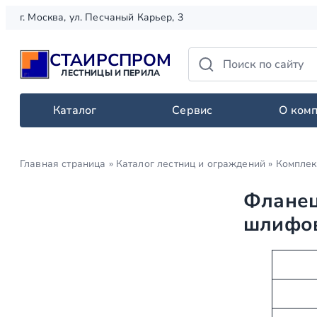
Перейти
г. Москва, ул. Песчаный Карьер, 3
к
содержимому
СТАИРСПРОМ
ЛЕСТНИЦЫ И ПЕРИЛА
Каталог
Сервис
О ком
Главная страница
»
Каталог лестниц и ограждений
»
Комплек
Фланец
шлифов
А
З
т
н
р
а
и
ч