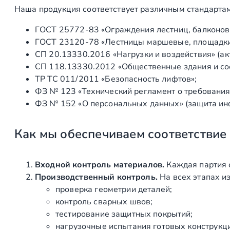
Наша продукция соответствует различным стандартам
ГОСТ 25772‑83 «Ограждения лестниц, балконов 
ГОСТ 23120‑78 «Лестницы маршевые, площадки 
СП 20.13330.2016 «Нагрузки и воздействия» (а
СП 118.13330.2012 «Общественные здания и со
ТР ТС 011/2011 «Безопасность лифтов»;
ФЗ № 123 «Технический регламент о требования
ФЗ № 152 «О персональных данных» (защита ин
Как мы обеспечиваем соответствие
Входной контроль материалов.
Каждая партия 
Производственный контроль.
На всех этапах и
проверка геометрии деталей;
контроль сварных швов;
тестирование защитных покрытий;
нагрузочные испытания готовых конструкц