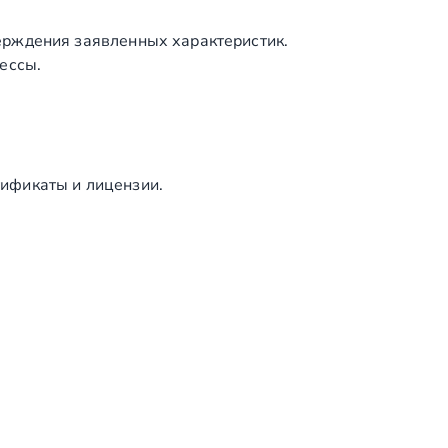
3
0
ерждения заявленных характеристик.
4
ессы.
)
ификаты и лицензии.