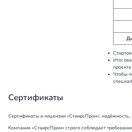
б
е
у
н
т
и
ы
е
Ди
Стартов
Итогова
проекта
Чтобы п
специал
Сертификаты
Сертификаты и лицензии «СтаирсПром»: надёжность,
Компания «СтаирсПром» строго соблюдает требования