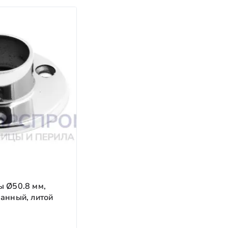
оплата (до 50 %) после отгрузки товара.
.
а в стоимости изделия.
ы Ø50.8 мм,
ванный, литой