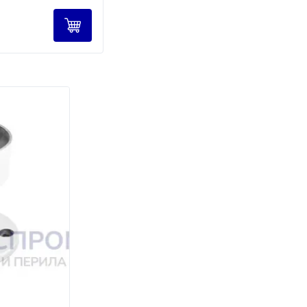
налов ТК предоставляется бесплатно; при
юдение сроков.
 на всём пути.
ем доставку.
 лет.