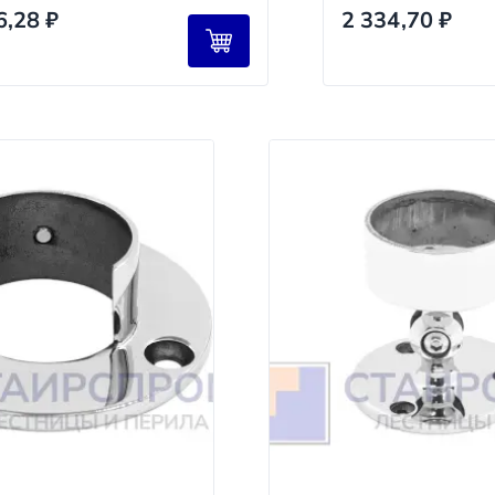
6,28
₽
2 334,70
₽
и подписываете акт сдачи‑приёмки.
ществляется ли доставка до их терминалов?
TD (КИТ), «Байкал Сервис» и другими. Доставка до терми
аказчика.
сквы и области. Гарантируем бережную перевозку и собл
ые Линии, СДЭК и др.) — для регионов. Отслеживаем груз
ч»
но согласуйте дату и время.
заказов в пределах МКАД).
 и утверждения 3D‑проекта. Запускаем производство.
конструкции (предоставляем фото/видео отчёт). Организу
писания акта сдачи‑приёмки. Вы получаете гарантию на 5
Срок
1–2 рабочих дня
(для стандартных проектов).
2–5 рабочих дней
зависимости от сложности и материалов).