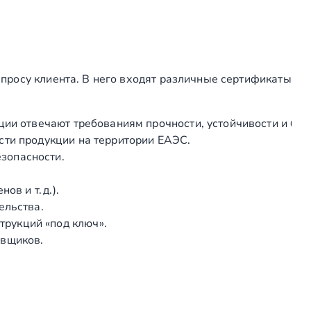
я
т
р
у
просу клиента. В него входят различные сертификаты
б
ы
Ø
ции отвечают требованиям прочности, устойчивости и без
5
сти продукции на территории ЕАЭС.
0
зопасности.
.
8
в и т. д.).
м
ельства.
м
рукций «под ключ».
,
авщиков.
л
и
т
о