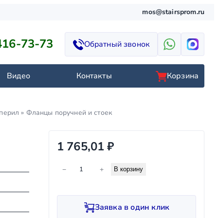
mos@stairsprom.ru
416-73-73
Обратный звонок
Видео
Контакты
Корзина
 перил
»
Фланцы поручней и стоек
1 765,01
₽
К
−
+
В корзину
о
л
и
Заявка в один клик
ч