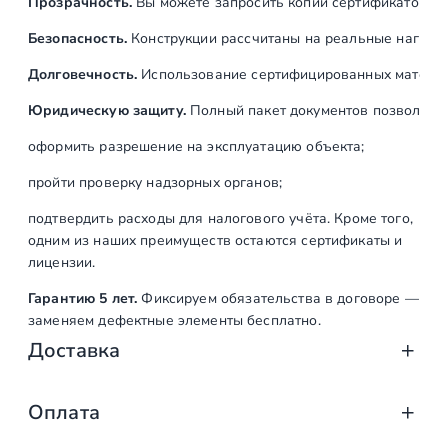
Прозрачность.
Вы можете запросить копии сертификатов на
х
1
Безопасность.
Конструкции рассчитаны на реальные нагрузк
6
Долговечность.
Использование сертифицированных материал
5
м
Юридическую защиту.
Полный пакет документов позволяет:
м
оформить разрешение на эксплуатацию объекта;
,
д
пройти проверку надзорных органов;
л
подтвердить расходы для налогового учёта. Кроме того,
я
одним из наших преимуществ остаются сертификаты и
с
лицензии.
т
Гарантию 5 лет.
Фиксируем обязательства в договоре —
е
заменяем дефектные элементы бесплатно.
к
Доставка
л
а
1
Доставка от «СтаирсПром»: аккуратно, вов
Оплата
0
-
Компания «СтаирсПром» организует профессиональную доста