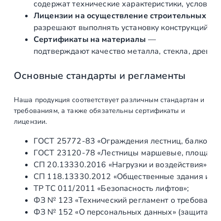
содержат технические характеристики, условия 
и
Лицензии на осуществление строительных и 
т
разрешают выполнять установку конструкций «по
о
Сертификаты на материалы
—
й
подтверждают качество металла, стекла, древес
м
и
Основные стандарты и регламенты
н
и
Наша продукция соответствует различным стандартам и
-
требованиям, а также обязательны сертификаты и
с
лицензии.
т
ГОСТ 25772‑83 «Ограждения лестниц, балконов 
о
ГОСТ 23120‑78 «Лестницы маршевые, площадки 
й
СП 20.13330.2016 «Нагрузки и воздействия» (а
к
СП 118.13330.2012 «Общественные здания и со
а
ТР ТС 011/2011 «Безопасность лифтов»;
н
ФЗ № 123 «Технический регламент о требования
а
ФЗ № 152 «О персональных данных» (защита ин
п