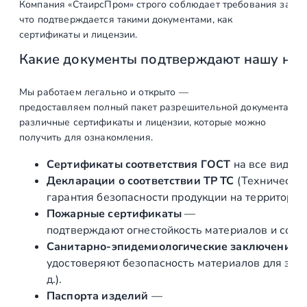
Компания «СтаирсПром» строго соблюдает требования закон
а
что подтверждается такими документами, как
р
сертификаты и лицензии.
а
Какие документы подтверждают нашу на
С
т
е
Мы работаем легально и открыто —
предоставляем полный пакет разрешительной документации п
к
различные сертификаты и лицензии, которые можно
л
получить для ознакомления.
о
д
Сертификаты соответствия ГОСТ
на все виды л
е
Декларации о соответствии ТР ТС
(Техническог
р
гарантия безопасности продукции на территории
ж
Пожарные сертификаты
—
а
подтверждают огнестойкость материалов и соот
т
Санитарно‑эпидемиологические заключения
е
удостоверяют безопасность материалов для здор
л
д.).
ь
Паспорта изделий
—
л