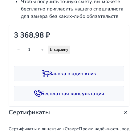
Чтобы получить точную смету, вы можете
бесплатно пригласить нашего специалиста
для замера без каких‑либо обязательств
3 368,98
₽
К
−
+
В корзину
о
л
и
Заявка в один клик
ч
е
с
Бесплатная консультация
т
в
Сертификаты
о
т
о
Сертификаты и лицензии «СтаирсПром»: надёжность, подтв
в