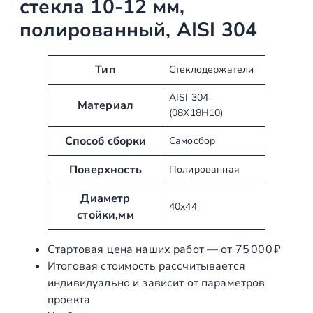
стекла 10-12 мм,
полированный, AISI 304
А
З
Тип
Стеклодержатели
т
н
AISI 304
р
а
Материал
(08Х18Н10)
и
ч
б
е
Способ сборки
Самосбор
у
н
т
Поверхность
и
Полированная
ы
е
Диаметр
40х44
стойки,мм
Стартовая цена наших работ — от 75 000 ₽
Итоговая стоимость рассчитывается
индивидуально и зависит от параметров
проекта