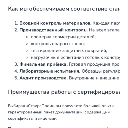
о
Как мы обеспечиваем соответствие станд
л
ь
н
Входной контроль материалов.
Каждая партия 
ы
Производственный контроль.
На всех этапах и
й
проверка геометрии деталей;
,
контроль сварных швов;
п
тестирование защитных покрытий;
л
нагрузочные испытания готовых конструкц
о
Финальная приёмка.
Готовая продукция провер
с
Лабораторные испытания.
Образцы регулярно н
к
Аудит производства.
Внутренние и внешние про
и
Преимущества работы с сертифицирован
й
4
0
Выбирая «СтаирсПром», вы получаете большой опыт и
х
гарантированный пакет документации, содержащий
4
сертификаты и лицензии.
4