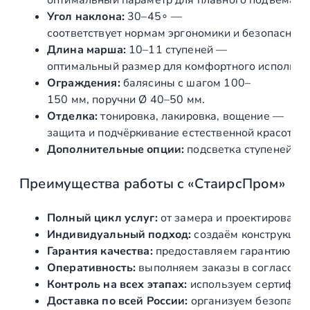
оптимальный
параметр
для
плавного
подъёма
и
Угол
наклона:
30–4
5
∘
—
соответствует
нормам
эргономики
и
безопасност
Длина
марша:
10–11
ступеней
—
оптимальный
размер
для
комфортного
использо
Ограждения:
балясины
с
шагом
100–
150
мм
,
поручни
Ø
40–50
мм
.
Отделка:
тонировка,
лакировка,
вощение
—
защита
и
подчёркивание
естественной
красоты
д
Дополнительные
опции:
подсветка
ступеней,
де
Преимущества
работы
с
«СтаирсПром»
Полный
цикл
услуг:
от
замера
и
проектировани
Индивидуальный
подход:
создаём
конструкции
Гарантия
качества:
предоставляем
гарантию
на
Оперативность:
выполняем
заказы
в
согласова
Контроль
на
всех
этапах:
используем
сертифиц
Доставка
по
всей
России:
организуем
безопасн