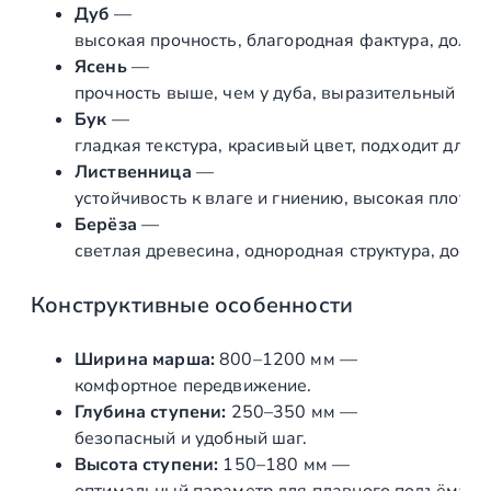
Дуб
—
высокая
прочность,
благородная
фактура,
долго
Ясень
—
прочность
выше,
чем
у
дуба,
выразительный
рис
Бук
—
гладкая
текстура,
красивый
цвет,
подходит
для
т
Лиственница
—
устойчивость
к
влаге
и
гниению,
высокая
плотнос
Берёза
—
светлая
древесина,
однородная
структура,
досту
Конструктивные
особенности
Ширина
марша:
800–1200
мм
—
комфортное
передвижение.
Глубина
ступени:
250–350
мм
—
безопасный
и
удобный
шаг.
Высота
ступени:
150–180
мм
—