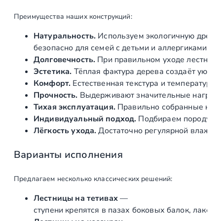
е
Преимущества
наших
конструкций:
р
е
Натуральность.
Используем
экологичную
древе
в
безопасно
для
семей
с
детьми
и
аллергиками.
я
Долговечность.
При
правильном
уходе
лестниц
н
Эстетика.
Тёплая
фактура
дерева
создаёт
уютну
н
Комфорт.
Естественная
текстура
и
температура
д
ы
Прочность.
Выдерживают
значительные
нагрузк
е
Тихая
эксплуатация.
Правильно
собранные
кон
л
Индивидуальный
подход.
Подбираем
породу
де
е
Лёгкость
ухода.
Достаточно
регулярной
влажно
с
т
Варианты
исполнения
н
и
Предлагаем
несколько
классических
решений:
ц
ы
Лестницы
на
тетивах
—
ступени
крепятся
в
пазах
боковых
балок,
лакони