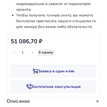
индивидуально и зависит от параметров
проекта
Чтобы получить точную смету, вы можете
бесплатно пригласить нашего специалиста
для замера без каких‑либо обязательств
51 086,70
₽
К
−
+
В корзину
о
л
и
Заявка в один клик
ч
е
с
Бесплатная консультация
т
в
Описание
о