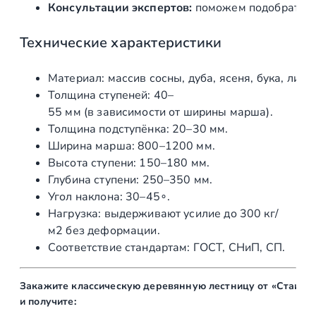
Консультации
экспертов:
поможем
подобрать
о
Технические
характеристики
Материал:
массив
сосны,
дуба,
ясеня,
бука,
лист
Толщина
ступеней:
40–
55
мм
(в
зависимости
от
ширины
марша).
Толщина
подступёнка:
20–30
мм
.
Ширина
марша:
800–1200
мм
.
Высота
ступени:
150–180
мм
.
Глубина
ступени:
250–350
мм
.
Угол
наклона:
30–4
5
∘
.
Нагрузка:
выдерживают
усилие
до
300
кг
/
м
2
без
деформации.
Соответствие
стандартам:
ГОСТ,
СНиП,
СП.
Закажите
классическую
деревянную
лестницу
от
«Стаирс
и
получите: