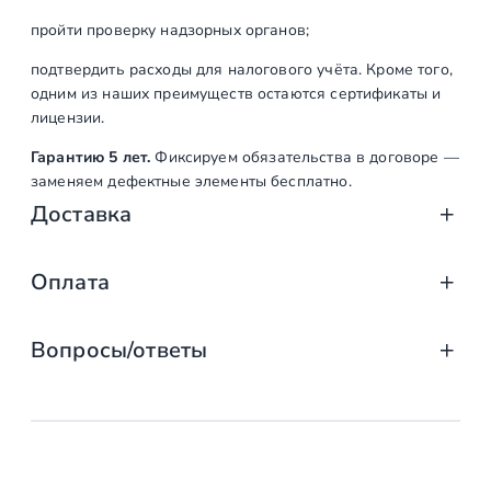
пройти проверку надзорных органов;
подтвердить расходы для налогового учёта. Кроме того,
одним из наших преимуществ остаются сертификаты и
лицензии.
Гарантию 5 лет.
Фиксируем обязательства в договоре —
заменяем дефектные элементы бесплатно.
Доставка
Доставка от «СтаирсПром»: аккуратно, вов
Оплата
Компания «СтаирсПром» организует профессиональную доста
Оплата услуг «СтаирсПром»: удобно, над
от упаковки на производстве до разгрузки на объекте. Дове
Вопросы/ответы
Какие изделия мы доставляем
Заказываете лестницу, ограждение или перила в компании 
выберите тот, что подходит именно вам!
маршевые, винтовые, консольные и модульные л
Предусмотрена ли возможность
Доступные способы оплаты
стеклянные ограждения (на точечных крепления
заключения договора с «Стаирспром»?
перила и балясины (металлические, деревянные,