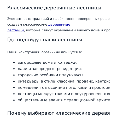
т
о
Классические
деревянные
лестницы
в
Элегантность
традиций
и
надёжность
проверенных
решений
а
создаём
классические
деревянные
р
лестницы
,
которые
станут
украшением
вашего
дома
и
прослу
а
К
Где
подойдут
наши
лестницы
л
а
Наши
конструкции
органично
впишутся
в:
с
загородные
дома
и
коттеджи;
с
дачи
и
загородные
резиденции;
и
городские
особняки
и
таунхаусы;
ч
интерьеры
в
стиле
классика,
прованс,
кантри;
е
помещения
с
высокими
потолками
и
просторным
с
лестницы
между
этажами
в
двухуровневых
квар
к
общественные
здания
с
традиционной
архитекту
и
е
Почему
выбирают
классические
деревянн
д