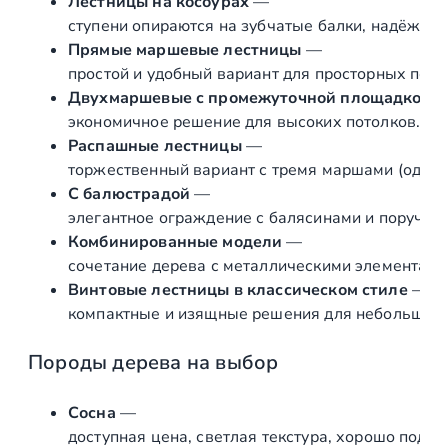
Лестницы
на
косоурах
—
ступени
опираются
на
зубчатые
балки,
надёжная
Прямые
маршевые
лестницы
—
простой
и
удобный
вариант
для
просторных
поме
Двухмаршевые
с
промежуточной
площадкой
экономичное
решение
для
высоких
потолков.
Распашные
лестницы
—
торжественный
вариант
с
тремя
маршами
(один
С
балюстрадой
—
элегантное
ограждение
с
балясинами
и
поручням
Комбинированные
модели
—
сочетание
дерева
с
металлическими
элементами
Винтовые
лестницы
в
классическом
стиле
—
компактные
и
изящные
решения
для
небольших
Породы
дерева
на
выбор
Сосна
—
доступная
цена,
светлая
текстура,
хорошо
подда