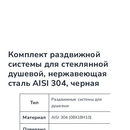
Комплект раздвижной
системы для стеклянной
душевой, нержавеющая
сталь AISI 304, черная
А
З
Раздвижные сиcтемы для
Тип
душевых
т
н
р
а
Материал
AISI 304 (08Х18Н10)
и
ч
б
е
Поверхно