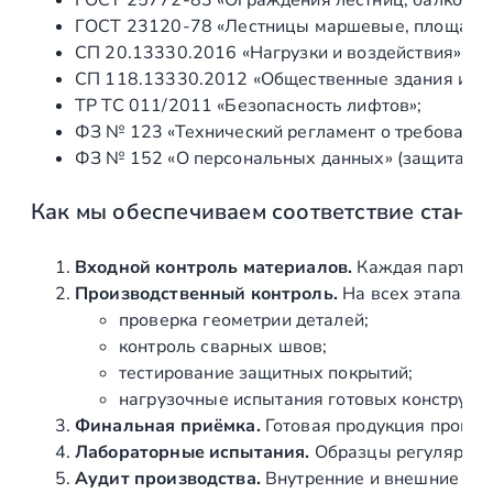
я
ГОСТ 23120‑78 «Лестницы маршевые, площадки 
с
СП 20.13330.2016 «Нагрузки и воздействия» (а
т
СП 118.13330.2012 «Общественные здания и со
е
ТР ТС 011/2011 «Безопасность лифтов»;
к
ФЗ № 123 «Технический регламент о требования
л
ФЗ № 152 «О персональных данных» (защита ин
я
н
Как мы обеспечиваем соответствие станд
н
о
й
Входной контроль материалов.
Каждая партия 
д
Производственный контроль.
На всех этапах и
у
проверка геометрии деталей;
ш
контроль сварных швов;
е
тестирование защитных покрытий;
в
нагрузочные испытания готовых конструкц
о
Финальная приёмка.
Готовая продукция провер
й
Лабораторные испытания.
Образцы регулярно н
,
Аудит производства.
Внутренние и внешние про