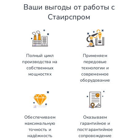
Получите смету и договор.
Ваши выгоды от работы с
Выберите способ оплаты из предложенных.
Стаирспром
Внесите предоплату (если требуется).
Отслеживайте этапы производства и монтажа.
Оплатите остаток после приёмки —
и наслаждайтесь новой конструкцией!
Полный цикл
Применяем
производства на
передовые
собственных
технологии и
мощностях
современное
оборудование
Обеспечиваем
Оказываем
максимальную
гарантийное и
точность и
постгарантийное
надёжность
сопровождение