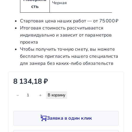
Черная
у
н
сть
т
и
ы
е
Стартовая цена наших работ — от 75 000 ₽
Итоговая стоимость рассчитывается
индивидуально и зависит от параметров
проекта
Чтобы получить точную смету, вы можете
бесплатно пригласить нашего специалиста
для замера без каких‑либо обязательств
8 134,18
₽
К
−
+
В корзину
о
л
и
Заявка в один клик
ч
е