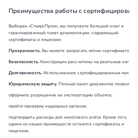
н
Преимущества работы с сертифицирован
е
р
ж
Выбирая «СтаирсПром», вы получаете большой опыт и
а
гарантированный пакет документации, содержащий
в
сертификаты и лицензии.
е
Прозрачность.
Вы можете запросить копии сертификатов на
ю
щ
Безопасность.
Конструкции рассчитаны на реальные нагрузк
а
Долговечность.
Использование сертифицированных материал
я
с
Юридическую защиту.
Полный пакет документов позволяет:
т
оформить разрешение на эксплуатацию объекта;
а
л
пройти проверку надзорных органов;
ь
подтвердить расходы для налогового учёта. Кроме того,
A
одним из наших преимуществ остаются сертификаты и
I
лицензии.
S