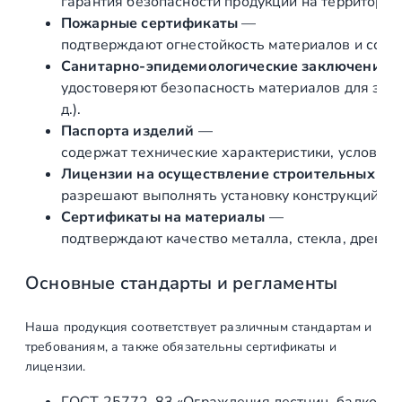
гарантия безопасности продукции на территории
а
Пожарные сертификаты
—
з
подтверждают огнестойкость материалов и соот
д
Санитарно‑эпидемиологические заключения
в
удостоверяют безопасность материалов для здор
и
д.).
ж
Паспорта изделий
—
н
содержат технические характеристики, условия 
о
Лицензии на осуществление строительных и 
й
разрешают выполнять установку конструкций «по
с
Сертификаты на материалы
—
и
подтверждают качество металла, стекла, древес
с
т
Основные стандарты и регламенты
е
м
Наша продукция соответствует различным стандартам и
ы
требованиям, а также обязательны сертификаты и
д
лицензии.
л
ГОСТ 25772‑83 «Ограждения лестниц, балконов 