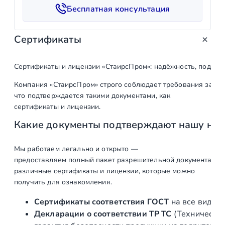
с
Бесплатная консультация
т
в
Сертификаты
о
т
о
Сертификаты и лицензии «СтаирсПром»: надёжность, подтв
в
Компания «СтаирсПром» строго соблюдает требования закон
а
что подтверждается такими документами, как
р
сертификаты и лицензии.
а
Какие документы подтверждают нашу на
К
о
м
Мы работаем легально и открыто —
предоставляем полный пакет разрешительной документации п
п
различные сертификаты и лицензии, которые можно
л
получить для ознакомления.
е
к
Сертификаты соответствия ГОСТ
на все виды л
т
Декларации о соответствии ТР ТС
(Техническог
р