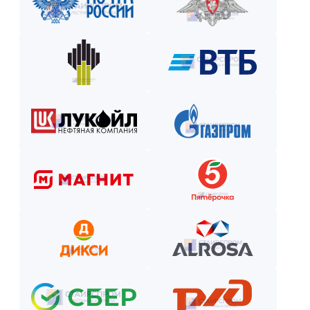
Как оплатить? Пошаговая инструкция
Оставьте заявку на сайте или по телефону.
Получите смету и договор.
Выберите способ оплаты из предложенных.
Внесите предоплату (если требуется).
Отслеживайте этапы производства и монтажа.
Оплатите остаток после приёмки —
и наслаждайтесь новой конструкцией!