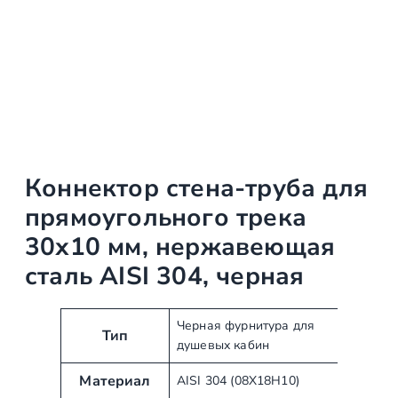
Коннектор стена-труба для
прямоугольного трека
30х10 мм, нержавеющая
сталь AISI 304, черная
А
З
Черная фурнитура для
Тип
душевых кабин
т
н
р
а
Материал
AISI 304 (08Х18Н10)
и
ч