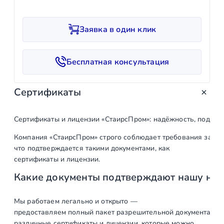
л
и
Заявка в один клик
ч
е
с
Бесплатная консультация
т
в
Сертификаты
о
т
о
Сертификаты и лицензии «СтаирсПром»: надёжность, подтв
в
Компания «СтаирсПром» строго соблюдает требования закон
а
что подтверждается такими документами, как
р
сертификаты и лицензии.
а
Какие документы подтверждают нашу на
К
о
н
Мы работаем легально и открыто —
предоставляем полный пакет разрешительной документации п
н
различные сертификаты и лицензии, которые можно