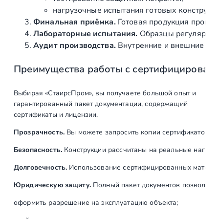
3
нагрузочные испытания готовых конструкц
0
Финальная приёмка.
Готовая продукция провер
х
Лабораторные испытания.
Образцы регулярно н
1
Аудит производства.
Внутренние и внешние про
0
Преимущества работы с сертифицирован
м
м
,
Выбирая «СтаирсПром», вы получаете большой опыт и
н
гарантированный пакет документации, содержащий
е
сертификаты и лицензии.
р
Прозрачность.
Вы можете запросить копии сертификатов на
ж
а
Безопасность.
Конструкции рассчитаны на реальные нагрузк
в
Долговечность.
Использование сертифицированных материал
е
ю
Юридическую защиту.
Полный пакет документов позволяет:
щ
оформить разрешение на эксплуатацию объекта;
а