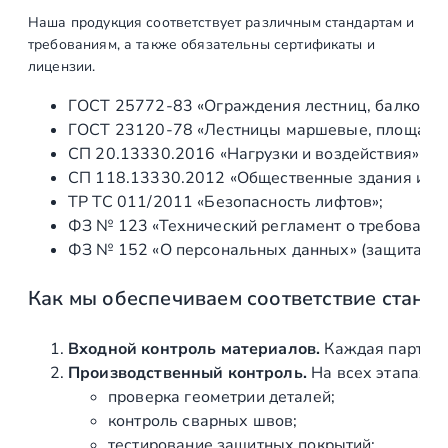
п
Наша продукция соответствует различным стандартам и
р
требованиям, а также обязательны сертификаты и
я
лицензии.
м
ГОСТ 25772‑83 «Ограждения лестниц, балконов 
о
ГОСТ 23120‑78 «Лестницы маршевые, площадки 
у
СП 20.13330.2016 «Нагрузки и воздействия» (а
г
СП 118.13330.2012 «Общественные здания и со
о
ТР ТС 011/2011 «Безопасность лифтов»;
л
ФЗ № 123 «Технический регламент о требования
ь
ФЗ № 152 «О персональных данных» (защита ин
н
о
Как мы обеспечиваем соответствие станд
г
о
т
Входной контроль материалов.
Каждая партия 
р
Производственный контроль.
На всех этапах и
е
проверка геометрии деталей;
к
контроль сварных швов;
а
тестирование защитных покрытий;