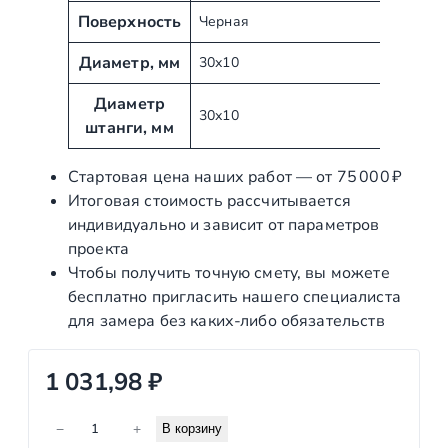
б
е
Поверхность
Черная
у
н
т
Диаметр, мм
и
30х10
ы
е
Диаметр
30х10
штанги, мм
Стартовая цена наших работ — от 75 000 ₽
Итоговая стоимость рассчитывается
индивидуально и зависит от параметров
проекта
Чтобы получить точную смету, вы можете
бесплатно пригласить нашего специалиста
для замера без каких‑либо обязательств
1 031,98
₽
К
−
+
В корзину
о