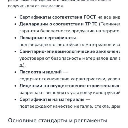
е
получить для ознакомления.
к
т
Сертификаты соответствия ГОСТ
на все виды л
о
Декларации о соответствии ТР ТС
(Техническог
р
гарантия безопасности продукции на территории
с
Пожарные сертификаты
—
т
подтверждают огнестойкость материалов и соот
е
Санитарно‑эпидемиологические заключения
н
удостоверяют безопасность материалов для здор
а
д.).
-
Паспорта изделий
—
т
содержат технические характеристики, условия 
р
Лицензии на осуществление строительных и 
у
разрешают выполнять установку конструкций «по
б
Сертификаты на материалы
—
а
подтверждают качество металла, стекла, древес
д
л
Основные стандарты и регламенты
я