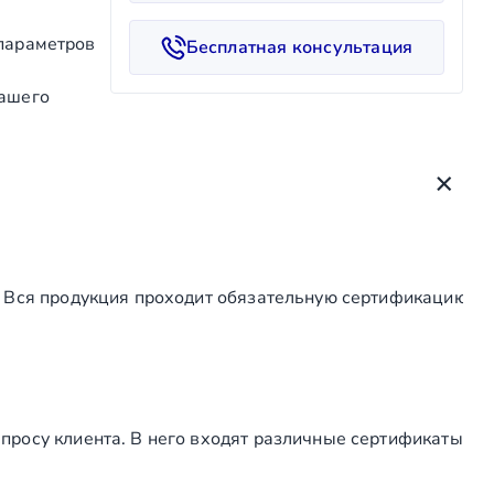
е
с
 параметров
Бесплатная консультация
т
в
нашего
о
т
о
в
а
р
а
. Вся продукция проходит обязательную сертификацию, а
К
р
е
п
е
ж
просу клиента. В него входят различные сертификаты
н
ы