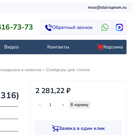
mos@stairsprom.ru
416-73-73
Обратный звонок
Видео
Контакты
Корзина
козырьков и навесов
»
Спайдеры для стекла
2 281,22
₽
I316)
К
−
+
В корзину
о
л
и
Заявка в один клик
ч