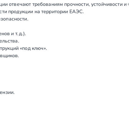
ции отвечают требованиям прочности, устойчивости и без
й
сти продукции на территории ЕАЭС.
в
зопасности.
и
н
в и т. д.).
т
ельства.
с
рукций «под ключ».
р
авщиков.
е
з
ь
б
о
ензии.
й
М
1
8
д
л