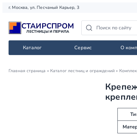
Перейти
г. Москва, ул. Песчаный Карьер, 3
к
содержимому
СТАИРСПРОМ
ЛЕСТНИЦЫ И ПЕРИЛА
Каталог
Сервис
О ком
Главная страница
»
Каталог лестниц и ограждений
»
Комплек
Крепеж
крепле
А
З
Ти
т
н
Мате
р
а
и
ч