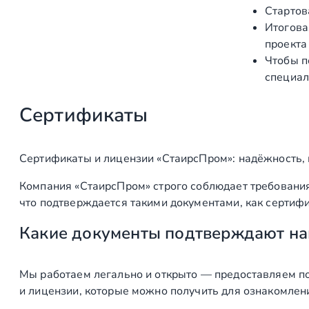
Стартов
б
е
Итогова
у
н
проекта
т
и
Чтобы п
ы
е
специал
Сертификаты
Сертификаты и лицензии «СтаирсПром»: надёжность,
Компания «СтаирсПром» строго соблюдает требования
что подтверждается такими документами, как сертифи
Какие документы подтверждают на
Мы работаем легально и открыто — предоставляем по
и лицензии, которые можно получить для ознакомлен