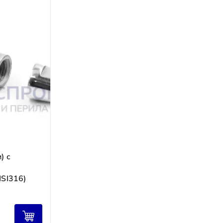
ем доставку.
 лет.
) с
ISI316)
ние.