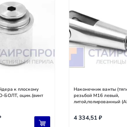
ч»
но согласуйте дату и время.
заказов в пределах МКАД).
 и утверждения 3D‑проекта. Запускаем производство.
конструкции (предоставляем фото/видео отчёт). Организу
писания акта сдачи‑приёмки. Вы получаете гарантию на 5
Срок
1–2 рабочих дня
(для стандартных проектов).
2–5 рабочих дней
зависимости от сложности и материалов).
водства (за вычетом расходов на проектирование).
3–10 рабочих дней
йдера к плоскому
Наконечник ванты (тяги
О-БОЛТ, оцин.(винт
резьбой М16 левый,
24 часа
литой,полированный (A
томатически.
₽
4 334,51
₽
чих дня. После оплаты просим прислать платёжное поруче