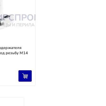
а в стоимости изделия.
одержателя
 под резьбу М14
налов ТК предоставляется бесплатно; при
юдение сроков.
 на всём пути.