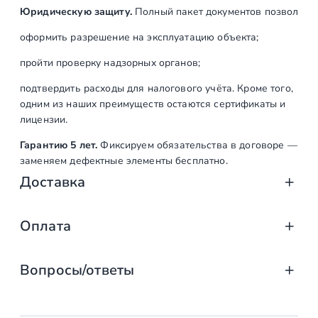
Юридическую защиту.
Полный пакет документов позволяет:
оформить разрешение на эксплуатацию объекта;
пройти проверку надзорных органов;
подтвердить расходы для налогового учёта. Кроме того,
одним из наших преимуществ остаются сертификаты и
лицензии.
Гарантию 5 лет.
Фиксируем обязательства в договоре —
заменяем дефектные элементы бесплатно.
Доставка
Доставка от «СтаирсПром»: аккуратно, вов
Оплата
Компания «СтаирсПром» организует профессиональную доста
Оплата услуг «СтаирсПром»: удобно, над
от упаковки на производстве до разгрузки на объекте. Дове
Вопросы/ответы
Какие изделия мы доставляем
Заказываете лестницу, ограждение или перила в компании 
выберите тот, что подходит именно вам!
маршевые, винтовые, консольные и модульные л