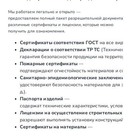
Составление
шт
1
Мы работаем легально и открыто —
коммерческого
предоставляем полный пакет разрешительной документации п
различные сертификаты и лицензии, которые можно
предложения, с
получить для ознакомления.
предоставлением
визуализации
Сертификаты соответствия ГОСТ
на все виды л
Декларации о соответствии ТР ТС
(Техническог
Составление
шт
1
гарантия безопасности продукции на территории
договора и
Пожарные сертификаты
—
подписание
подтверждают огнестойкость материалов и соот
Подготовка и
шт
1
Санитарно‑эпидемиологические заключения
подписание
удостоверяют безопасность материалов для здор
Геометрического
д.).
Проекта, с
Паспорта изделий
—
расчетом общих
содержат технические характеристики, условия 
нагрузок
Лицензии на осуществление строительных и 
разрешают выполнять установку конструкций «по
Производство
Сертификаты на материалы
—