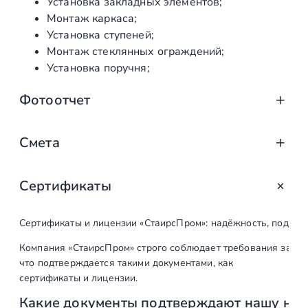
Установка закладных элементов;
й
Монтаж каркаса;
Установка ступеней;
Монтаж стеклянных ограждений;
Установка поручня;
Фотоотчет
Смета
Сертификаты
Наименование
Ед. изм.
Кол-во
работ
Сертификаты и лицензии «СтаирсПром»: надёжность, подтв
Первый этап
Компания «СтаирсПром» строго соблюдает требования закон
что подтверждается такими документами, как
Выезд на объект,
шт
1
сертификаты и лицензии.
замеры,
Какие документы подтверждают нашу на
согласование.