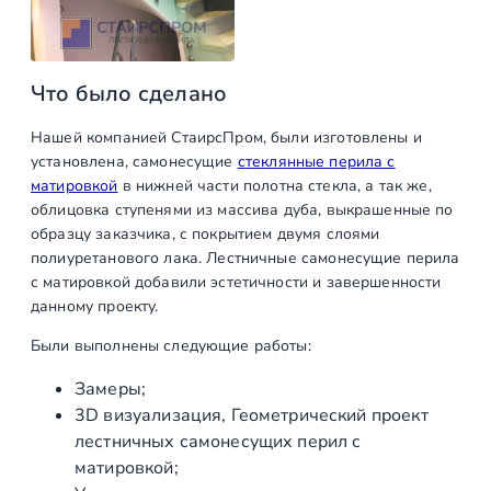
а
н
а
Что было сделано
т
о
Нашей компанией СтаирсПром, были изготовлены и
ч
установлена, самонесущие
стеклянные перила с
к
матировкой
в нижней части полотна стекла, а так же,
а
облицовка ступенями из массива дуба, выкрашенные по
х
образцу заказчика, с покрытием двумя слоями
с
полиуретанового лака. Лестничные самонесущие перила
м
с матировкой добавили эстетичности и завершенности
а
данному проекту.
т
Были выполнены следующие работы:
и
р
Замеры;
о
3D визуализация, Геометрический проект
в
лестничных самонесущих перил с
к
матировкой;
о