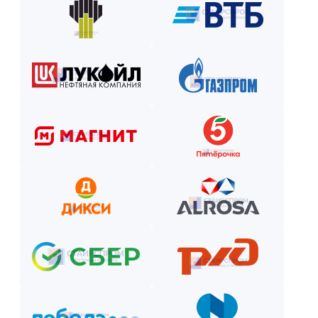
Закажите лестницу или ограждение с удобной схемой опл
Рассчитаем стоимость, подберём вариант расчёта и начнём р
Как оплатить? Пошаговая инструкция
Оставьте заявку на сайте или по телефону.
Получите смету и договор.
Выберите способ оплаты из предложенных.
Внесите предоплату (если требуется).
Отслеживайте этапы производства и монтажа.
Оплатите остаток после приёмки —
и наслаждайтесь новой конструкцией!