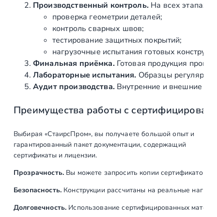
закладных
Производственный контроль.
На всех этапах и
элементов
проверка геометрии деталей;
контроль сварных швов;
Монтаж
ед
1
тестирование защитных покрытий;
лестничного
нагрузочные испытания готовых конструкц
каркаса
Финальная приёмка.
Готовая продукция провер
Лабораторные испытания.
Образцы регулярно н
Установка
ед
1
Аудит производства.
Внутренние и внешние про
ступеней
Преимущества работы с сертифицирован
Монтаж перил
ед
1
Установка
м
12
Выбирая «СтаирсПром», вы получаете большой опыт и
замкнутого
гарантированный пакет документации, содержащий
деревянного
сертификаты и лицензии.
поручня
Прозрачность.
Вы можете запросить копии сертификатов на
Итого:
Безопасность.
Конструкции рассчитаны на реальные нагрузк
Долговечность.
Использование сертифицированных материал