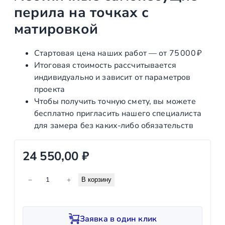
перила на точках с
матировкой
Стартовая цена наших работ — от 75 000 ₽
Итоговая стоимость рассчитывается
индивидуально и зависит от параметров
проекта
Чтобы получить точную смету, вы можете
бесплатно пригласить нашего специалиста
для замера без каких‑либо обязательств
24 550,00
₽
К
−
+
В корзину
о
л
и
Заявка в один клик
ч