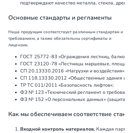
подтверждают качество металла, стекла, древес
Изготовление
шт
1
закладных
Основные стандарты и регламенты
элементов
Наша продукция соответствует различным стандартам и
Производство
ед
1
требованиям, а также обязательны сертификаты и
лицензии.
Изготовление
ед
1
ограждений
ГОСТ 25772‑83 «Ограждения лестниц, балконов 
ГОСТ 23120‑78 «Лестницы маршевые, площадки 
Производство,
ед
1
СП 20.13330.2016 «Нагрузки и воздействия» (а
ступеней и поручня
СП 118.13330.2012 «Общественные здания и со
ТР ТС 011/2011 «Безопасность лифтов»;
Монтаж
ФЗ № 123 «Технический регламент о требования
ФЗ № 152 «О персональных данных» (защита ин
Доставка,
ед
1
разгрузка, подъем
Как мы обеспечиваем соответствие станд
на этаж
Установка
ед
1
Входной контроль материалов.
Каждая партия 