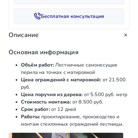
е
с
Бесплатная консультация
т
в
Описание
о
т
о
Основная информация
в
Объём работ:
Лестничные самонесущие
а
перила на точках с матировкой
р
Цена ограждений с матировкой:
от 21.500
а
руб.
Л
Цена поручня из дерева:
от 5.500 руб. метр
е
Стоимость монтажа:
от 8.500 руб.
с
Срок работ:
от 12 дней
т
Работы:
проектирование, производство и
н
монтаж стеклянных ограждений лестницы.
и
ч