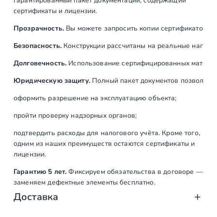
гарантированный пакет документации, содержащий
г
сертификаты и лицензии.
у
Прозрачность.
Вы можете запросить копии сертификатов на
л
и
Безопасность.
Конструкции рассчитаны на реальные нагрузк
р
Долговечность.
Использование сертифицированных материал
у
е
Юридическую защиту.
Полный пакет документов позволяет:
м
оформить разрешение на эксплуатацию объекта;
ы
м
пройти проверку надзорных органов;
л
подтвердить расходы для налогового учёта. Кроме того,
о
одним из наших преимуществ остаются сертификаты и
ж
лицензии.
е
Гарантию 5 лет.
Фиксируем обязательства в договоре —
м
заменяем дефектные элементы бесплатно.
е
Доставка
н
т