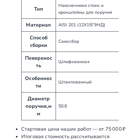
А
З
Наконечники стоек и
Тип
кронштейны для поручня
т
н
р
а
Материал
AISI 201 (12Х15Г9НД)
и
ч
б
е
Способ
Самосбор
у
н
сборки
т
и
ы
Поверхнос
е
Шлифованная
ть
Особеннос
Штампованный
ти
Диаметр
поручня,м
50.8
м
Стартовая цена наших работ — от 75 000 ₽
Итоговая стоимость рассчитывается