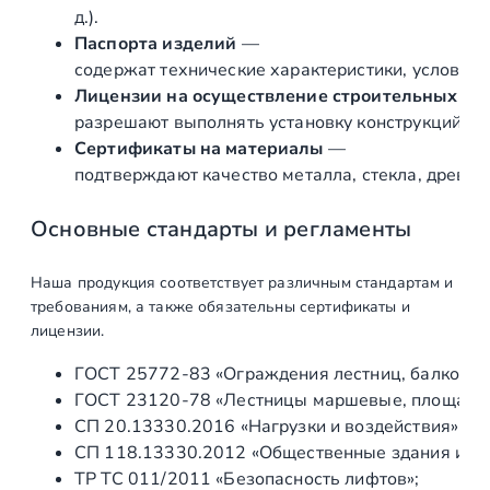
л
д.).
о
Паспорта изделий
—
к
содержат технические характеристики, условия 
о
Лицензии на осуществление строительных и 
л
разрешают выполнять установку конструкций «по
ь
Сертификаты на материалы
—
ч
подтверждают качество металла, стекла, древес
и
к
Основные стандарты и регламенты
"
н
Наша продукция соответствует различным стандартам и
а
требованиям, а также обязательны сертификаты и
п
лицензии.
л
ГОСТ 25772‑83 «Ограждения лестниц, балконов 
о
ГОСТ 23120‑78 «Лестницы маршевые, площадки 
с
СП 20.13330.2016 «Нагрузки и воздействия» (а
к
СП 118.13330.2012 «Общественные здания и со
о
ТР ТС 011/2011 «Безопасность лифтов»;
с