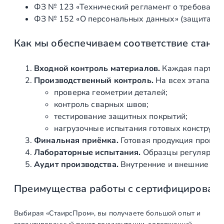
ФЗ № 123 «Технический регламент о требования
т
ФЗ № 152 «О персональных данных» (защита ин
ь
,
Как мы обеспечиваем соответствие станд
ш
т
а
Входной контроль материалов.
Каждая партия 
м
Производственный контроль.
На всех этапах и
п
проверка геометрии деталей;
о
контроль сварных швов;
в
тестирование защитных покрытий;
а
нагрузочные испытания готовых конструкц
н
Финальная приёмка.
Готовая продукция провер
н
Лабораторные испытания.
Образцы регулярно н
ы
Аудит производства.
Внутренние и внешние про
й
Преимущества работы с сертифицирован
,
с
р
Выбирая «СтаирсПром», вы получаете большой опыт и
е