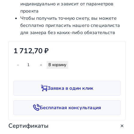
индивидуально и зависит от параметров
проекта
Чтобы получить точную смету, вы можете
бесплатно пригласить нашего специалиста
для замера без каких‑либо обязательств
1 712,70
₽
К
−
+
В корзину
о
л
и
Заявка в один клик
ч
е
с
Бесплатная консультация
т
в
Сертификаты
о
т