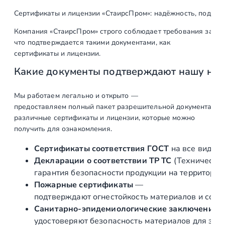
о
Сертификаты и лицензии «СтаирсПром»: надёжность, подтв
в
Компания «СтаирсПром» строго соблюдает требования закон
а
что подтверждается такими документами, как
р
сертификаты и лицензии.
а
Какие документы подтверждают нашу на
Н
а
к
Мы работаем легально и открыто —
предоставляем полный пакет разрешительной документации п
о
различные сертификаты и лицензии, которые можно
н
получить для ознакомления.
е
ч
Сертификаты соответствия ГОСТ
на все виды л
н
Декларации о соответствии ТР ТС
(Техническог
и
гарантия безопасности продукции на территории
к
Пожарные сертификаты
—
"
подтверждают огнестойкость материалов и соот
к
Санитарно‑эпидемиологические заключения
о
удостоверяют безопасность материалов для здор