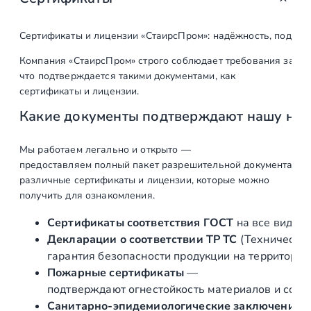
т
о
Сертификаты и лицензии «СтаирсПром»: надёжность, подтв
в
Компания «СтаирсПром» строго соблюдает требования закон
а
что подтверждается такими документами, как
р
сертификаты и лицензии.
а
Какие документы подтверждают нашу на
Н
а
к
Мы работаем легально и открыто —
предоставляем полный пакет разрешительной документации п
о
различные сертификаты и лицензии, которые можно
н
получить для ознакомления.
е
ч
Сертификаты соответствия ГОСТ
на все виды л
н
Декларации о соответствии ТР ТС
(Техническог
и
гарантия безопасности продукции на территории
к
Пожарные сертификаты
—
ш
подтверждают огнестойкость материалов и соот
т
Санитарно‑эпидемиологические заключения