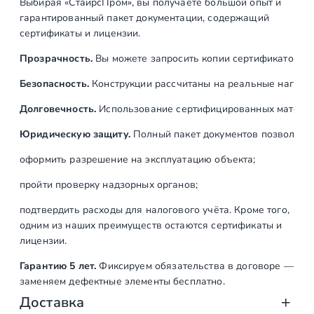
Выбирая «СтаирсПром», вы получаете большой опыт и
л
гарантированный пакет документации, содержащий
я
сертификаты и лицензии.
п
Прозрачность.
Вы можете запросить копии сертификатов на
о
р
Безопасность.
Конструкции рассчитаны на реальные нагрузк
у
Долговечность.
Использование сертифицированных материал
ч
н
Юридическую защиту.
Полный пакет документов позволяет:
я
оформить разрешение на эксплуатацию объекта;
Ø
3
пройти проверку надзорных органов;
8
подтвердить расходы для налогового учёта. Кроме того,
.
одним из наших преимуществ остаются сертификаты и
1
лицензии.
м
Гарантию 5 лет.
Фиксируем обязательства в договоре —
м
заменяем дефектные элементы бесплатно.
,
Доставка
п