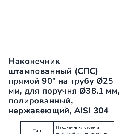
Наконечник
штампованный (СПС)
прямой 90° на трубу Ø25
мм, для поручня Ø38.1 мм,
полированный,
нержавеющий, AISI 304
А
З
Наконечники стоек и
Тип
кронштейны для поручня