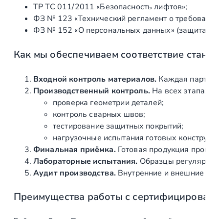
ТР ТС 011/2011 «Безопасность лифтов»;
о
ФЗ № 123 «Технический регламент о требования
й
ФЗ № 152 «О персональных данных» (защита ин
9
0
Как мы обеспечиваем соответствие станд
°
н
а
Входной контроль материалов.
Каждая партия 
т
Производственный контроль.
На всех этапах и
р
проверка геометрии деталей;
у
контроль сварных швов;
б
тестирование защитных покрытий;
у
нагрузочные испытания готовых конструкц
Ø
Финальная приёмка.
Готовая продукция провер
2
Лабораторные испытания.
Образцы регулярно н
5
Аудит производства.
Внутренние и внешние про
м
Преимущества работы с сертифицирован
м
,
д