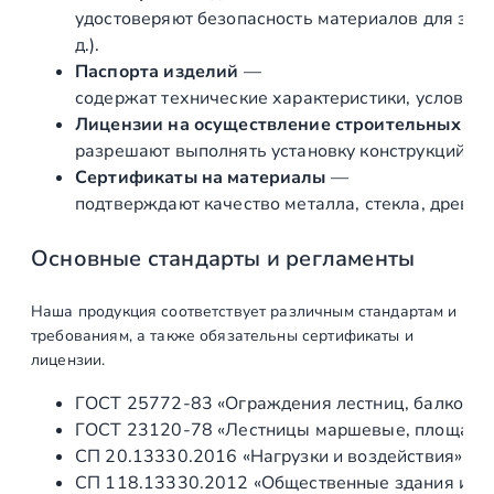
а
удостоверяют безопасность материалов для здор
м
д.).
п
Паспорта изделий
—
о
содержат технические характеристики, условия 
в
Лицензии на осуществление строительных и 
а
разрешают выполнять установку конструкций «по
н
Сертификаты на материалы
—
н
подтверждают качество металла, стекла, древес
ы
й
Основные стандарты и регламенты
(
С
Наша продукция соответствует различным стандартам и
П
требованиям, а также обязательны сертификаты и
С
лицензии.
)
ГОСТ 25772‑83 «Ограждения лестниц, балконов 
п
ГОСТ 23120‑78 «Лестницы маршевые, площадки 
р
СП 20.13330.2016 «Нагрузки и воздействия» (а
я
СП 118.13330.2012 «Общественные здания и со
м