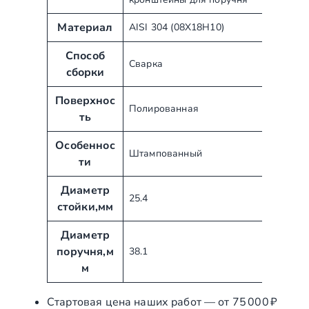
т
н
р
а
Материал
AISI 304 (08Х18Н10)
и
ч
б
е
Способ
Сварка
у
н
сборки
т
и
ы
Поверхнос
е
Полированная
ть
Особеннос
Штампованный
ти
Диаметр
25.4
стойки,мм
Диаметр
поручня,м
38.1
м
Стартовая цена наших работ — от 75 000 ₽