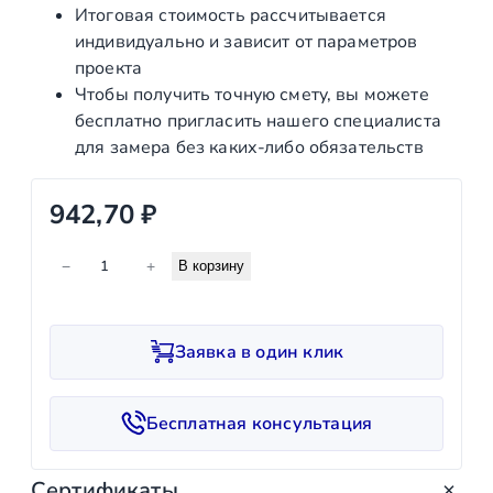
Итоговая стоимость рассчитывается
индивидуально и зависит от параметров
проекта
Чтобы получить точную смету, вы можете
бесплатно пригласить нашего специалиста
для замера без каких‑либо обязательств
942,70
₽
К
−
+
В корзину
о
л
и
Заявка в один клик
ч
е
с
Бесплатная консультация
т
в
Сертификаты
о