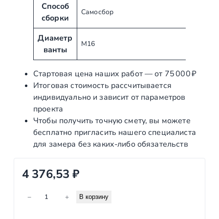
у
н
Способ
Самосбор
т
и
сборки
ы
е
Диаметр
М16
ванты
Стартовая цена наших работ — от 75 000 ₽
Итоговая стоимость рассчитывается
индивидуально и зависит от параметров
проекта
Чтобы получить точную смету, вы можете
бесплатно пригласить нашего специалиста
для замера без каких‑либо обязательств
4 376,53
₽
К
−
+
В корзину
о
л