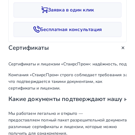
и
Заявка в один клик
ч
е
с
Бесплатная консультация
т
в
Сертификаты
о
т
о
Сертификаты и лицензии «СтаирсПром»: надёжность, подтв
в
Компания «СтаирсПром» строго соблюдает требования закон
а
что подтверждается такими документами, как
р
сертификаты и лицензии.
а
Какие документы подтверждают нашу на
Н
а
к
Мы работаем легально и открыто —
предоставляем полный пакет разрешительной документации п
о
различные сертификаты и лицензии, которые можно
н
получить для ознакомления.