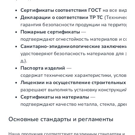
е
ч
Сертификаты соответствия ГОСТ
на все виды л
н
Декларации о соответствии ТР ТС
(Техническог
и
гарантия безопасности продукции на территории
к
Пожарные сертификаты
—
в
подтверждают огнестойкость материалов и соот
а
Санитарно‑эпидемиологические заключения
н
удостоверяют безопасность материалов для здор
т
д.).
ы
Паспорта изделий
—
(
содержат технические характеристики, условия 
т
Лицензии на осуществление строительных и 
я
разрешают выполнять установку конструкций «по
г
Сертификаты на материалы
—
и
подтверждают качество металла, стекла, древес
)
п
Основные стандарты и регламенты
о
д
Наша продукция соответствует различным стандартам и