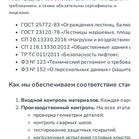
р
требованиям, а также обязательны сертификаты и
е
лицензии.
з
ГОСТ 25772‑83 «Ограждения лестниц, балконов 
ь
ГОСТ 23120‑78 «Лестницы маршевые, площадки 
б
СП 20.13330.2016 «Нагрузки и воздействия» (а
у
СП 118.13330.2012 «Общественные здания и со
М
ТР ТС 011/2011 «Безопасность лифтов»;
1
ФЗ № 123 «Технический регламент о требования
6
ФЗ № 152 «О персональных данных» (защита ин
п
р
Как мы обеспечиваем соответствие станд
а
в
ы
Входной контроль материалов.
Каждая партия 
й
Производственный контроль.
На всех этапах и
(
проверка геометрии деталей;
A
контроль сварных швов;
I
тестирование защитных покрытий;
S
нагрузочные испытания готовых конструкц