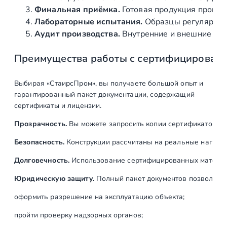
I
Финальная приёмка.
Готовая продукция провер
3
Лабораторные испытания.
Образцы регулярно н
0
Аудит производства.
Внутренние и внешние про
4
Преимущества работы с сертифицирован
)
Выбирая «СтаирсПром», вы получаете большой опыт и
гарантированный пакет документации, содержащий
сертификаты и лицензии.
Прозрачность.
Вы можете запросить копии сертификатов на
Безопасность.
Конструкции рассчитаны на реальные нагрузк
Долговечность.
Использование сертифицированных материал
Юридическую защиту.
Полный пакет документов позволяет:
оформить разрешение на эксплуатацию объекта;
пройти проверку надзорных органов;