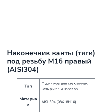
Наконечник ванты (тяги)
под резьбу М16 правый
(AISI304)
А
З
Фурнитура для стеклянных
Тип
козырьков и навесов
т
н
р
а
Материа
и
ч
AISI 304 (08Х18Н10)
л
б
е