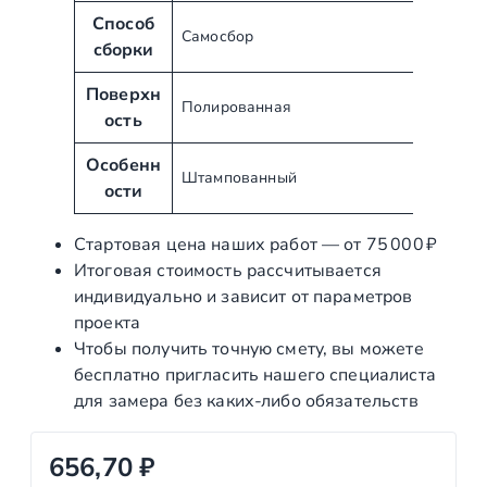
у
н
Способ
Самосбор
т
и
сборки
ы
е
Поверхн
Полированная
ость
Особенн
Штампованный
ости
Стартовая цена наших работ — от 75 000 ₽
Итоговая стоимость рассчитывается
индивидуально и зависит от параметров
проекта
Чтобы получить точную смету, вы можете
бесплатно пригласить нашего специалиста
для замера без каких‑либо обязательств
656,70
₽