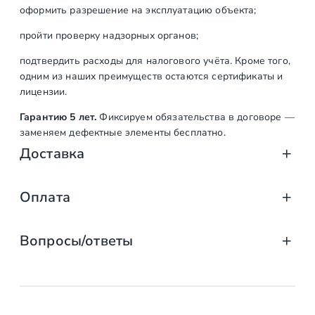
л
оформить разрешение на эксплуатацию объекта;
и
р
пройти проверку надзорных органов;
о
подтвердить расходы для налогового учёта. Кроме того,
в
одним из наших преимуществ остаются сертификаты и
а
лицензии.
н
Гарантию 5 лет.
Фиксируем обязательства в договоре —
н
заменяем дефектные элементы бесплатно.
ы
Доставка
й
(
A
Доставка от «СтаирсПром»: аккуратно, вов
Оплата
I
S
Компания «СтаирсПром» организует профессиональную доста
Оплата услуг «СтаирсПром»: удобно, над
от упаковки на производстве до разгрузки на объекте. Дове
I
Вопросы/ответы
Какие изделия мы доставляем
3
Заказываете лестницу, ограждение или перила в компании 
0
выберите тот, что подходит именно вам!
маршевые, винтовые, консольные и модульные л
4
Предусмотрена ли возможность
Доступные способы оплаты
стеклянные ограждения (на точечных крепления
)
заключения договора с «Стаирспром»?