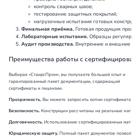
.
контроль сварных швов;
5
тестирование защитных покрытий;
м
нагрузочные испытания готовых конструкц
м
Финальная приёмка.
Готовая продукция провер
,
Лабораторные испытания.
Образцы регулярно н
в
Аудит производства.
Внутренние и внешние про
ы
Преимущества работы с сертифицирован
с
о
т
Выбирая «СтаирсПром», вы получаете большой опыт и
а
гарантированный пакет документации, содержащий
1
сертификаты и лицензии.
7
Прозрачность.
Вы можете запросить копии сертификатов на
м
м
Безопасность.
Конструкции рассчитаны на реальные нагрузк
,
Долговечность.
Использование сертифицированных материал
п
о
Юридическую защиту.
Полный пакет документов позволяет: