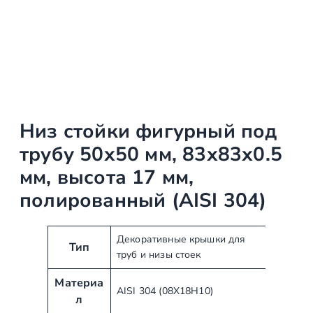
Низ стойки фигурный под
трубу 50х50 мм, 83х83х0.5
мм, высота 17 мм,
полированный (AISI 304)
А
З
Декоративные крышки для
Тип
труб и низы стоек
т
н
р
а
Материа
и
ч
AISI 304 (08Х18Н10)
л
б
е