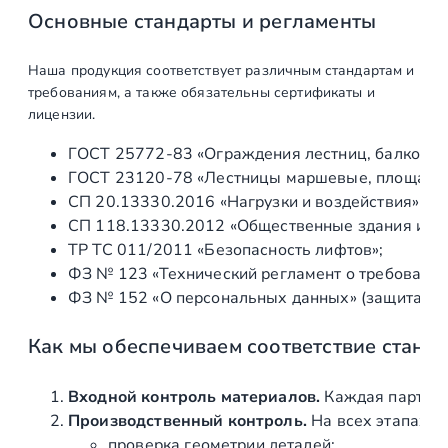
р
Основные стандарты и регламенты
у
б
Наша продукция соответствует различным стандартам и
у
требованиям, а также обязательны сертификаты и
5
лицензии.
0
ГОСТ 25772‑83 «Ограждения лестниц, балконов 
х
ГОСТ 23120‑78 «Лестницы маршевые, площадки 
5
СП 20.13330.2016 «Нагрузки и воздействия» (а
0
СП 118.13330.2012 «Общественные здания и со
м
ТР ТС 011/2011 «Безопасность лифтов»;
м
ФЗ № 123 «Технический регламент о требования
,
ФЗ № 152 «О персональных данных» (защита ин
8
3
Как мы обеспечиваем соответствие станд
х
8
3
Входной контроль материалов.
Каждая партия 
х
Производственный контроль.
На всех этапах и
0
проверка геометрии деталей;