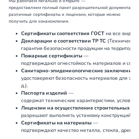
з
Мы работаем легально и открыто —
предоставляем полный пакет разрешительной документации п
с
различные сертификаты и лицензии, которые можно
т
получить для ознакомления.
о
й
Сертификаты соответствия ГОСТ
на все виды л
к
Декларации о соответствии ТР ТС
(Техническог
и
гарантия безопасности продукции на территории
ф
Пожарные сертификаты
—
и
подтверждают огнестойкость материалов и соот
г
Санитарно‑эпидемиологические заключения
у
удостоверяют безопасность материалов для здор
р
д.).
н
Паспорта изделий
—
ы
содержат технические характеристики, условия 
й
Лицензии на осуществление строительных и 
п
разрешают выполнять установку конструкций «по
о
Сертификаты на материалы
—
д
подтверждают качество металла, стекла, древес
т