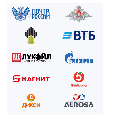
Рассчитаем стоимость, подберём вариант расчёта и начнём р
Как оплатить? Пошаговая инструкция
Оставьте заявку на сайте или по телефону.
Получите смету и договор.
Выберите способ оплаты из предложенных.
Внесите предоплату (если требуется).
Отслеживайте этапы производства и монтажа.
Оплатите остаток после приёмки —
и наслаждайтесь новой конструкцией!