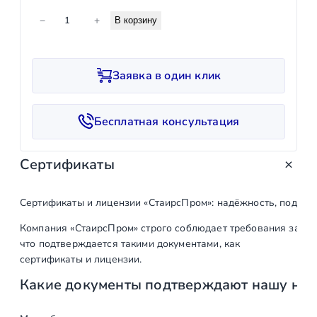
К
−
+
В корзину
о
л
и
Заявка в один клик
ч
е
с
Бесплатная консультация
т
в
Сертификаты
о
т
о
Сертификаты и лицензии «СтаирсПром»: надёжность, подтв
в
Компания «СтаирсПром» строго соблюдает требования закон
а
что подтверждается такими документами, как
р
сертификаты и лицензии.
а
Какие документы подтверждают нашу на
Н
и