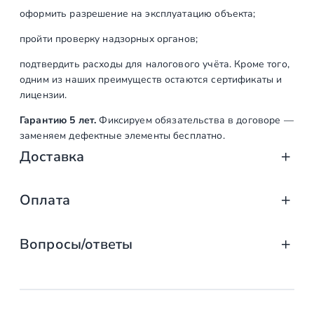
оформить разрешение на эксплуатацию объекта;
пройти проверку надзорных органов;
подтвердить расходы для налогового учёта. Кроме того,
одним из наших преимуществ остаются сертификаты и
лицензии.
Гарантию 5 лет.
Фиксируем обязательства в договоре —
заменяем дефектные элементы бесплатно.
Доставка
Доставка от «СтаирсПром»: аккуратно, вов
Оплата
Компания «СтаирсПром» организует профессиональную доста
Оплата услуг «СтаирсПром»: удобно, над
от упаковки на производстве до разгрузки на объекте. Дове
Вопросы/ответы
Какие изделия мы доставляем
Заказываете лестницу, ограждение или перила в компании 
выберите тот, что подходит именно вам!
маршевые, винтовые, консольные и модульные л
Предусмотрена ли возможность
Доступные способы оплаты
стеклянные ограждения (на точечных крепления
заключения договора с «Стаирспром»?