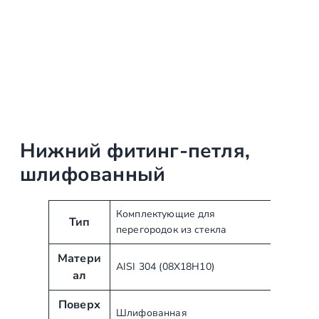
Нижний фитинг-петля,
шлифованный
А
З
Комплектующие для
Тип
перегородок из стекла
т
н
р
а
Матери
и
ч
AISI 304 (08Х18Н10)
ал
б
е
у
н
Поверх
Шлифованная
т
и