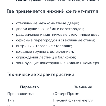
н
Где
применяется
нижний
фитинг‑петля
шл
г
-
п
стеклянные
межкомнатные
двери;
е
двери
душевых
кабин
и
перегородок;
т
раздвижные
и
маятниковые
стеклянные
двери;
л
офисные
перегородки
и
стеклянные
стены;
я
витрины
и
торговые
стеллажи;
,
входные
группы
с
остеклением;
ш
ограждения
лестниц
и
балконов;
л
зонирующие
конструкции
в
жилых
и
коммерческ
и
ф
Технические
характеристики
о
в
Параметр
Значение
а
Производитель
«СтаирсПром»
н
Тип
Нижний
фитинг‑петля
н