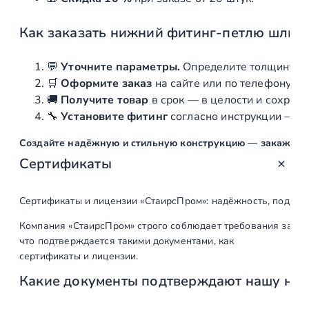
Как
заказать
нижний
фитинг‑петлю
шлиф
💬
Уточните
параметры.
Определите
толщину
ст
🛒
Оформите
заказ
на
сайте
или
по
телефону
—
🚚
Получите
товар
в
срок
—
в
целости
и
сохранн
🔧
Установите
фитинг
согласно
инструкции
—
м
Создайте
надёжную
и
стильную
конструкцию
—
закажите
Сертификаты
Сертификаты и лицензии «СтаирсПром»: надёжность, подтв
Компания «СтаирсПром» строго соблюдает требования закон
что подтверждается такими документами, как
сертификаты и лицензии.
Какие документы подтверждают нашу на