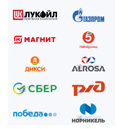
Закажите лестницу или ограждение с удобной схемой опл
Рассчитаем стоимость, подберём вариант расчёта и начнём р
Как оплатить? Пошаговая инструкция
Оставьте заявку на сайте или по телефону.
Получите смету и договор.
Выберите способ оплаты из предложенных.
Внесите предоплату (если требуется).
Отслеживайте этапы производства и монтажа.
Оплатите остаток после приёмки —
и наслаждайтесь новой конструкцией!