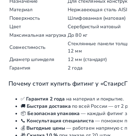
Назначение
Для
стеклянных
конструкций
ы
й
Материал
Нержавеющая
сталь
AISI 30
Поверхность
Шлифованная
(матовая)
Цвет
Серебристый
матовый
Максимальная
нагрузка
До
80 кг
Стеклянные
панели
толщино
Совместимость
12 мм
Диаметр
шпинделя
12 мм
(стандарт)
Гарантия
2 года
Почему
стоит
купить
фитинг
у
«СтаирсПро
✅
Гарантия
2 года
на
материал
и
покрытие.
🚚
Быстрая
доставка
по
всей
России
—
от
2 раб
📦
Безопасная
упаковка
—
каждый
фитинг
защ
📞
Консультация
специалиста
—
поможем
подо
💰
Выгодные
цены
—
работаем
напрямую
с
прои
🎁
Скидка
10 %
при
заказе
от
20 штук.