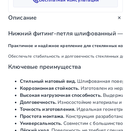
т
в
Описание
о
т
о
Нижний
фитинг‑петля
шлифованный
—
«С
в
Практичное
и
надёжное
крепление
для
стеклянных
конст
а
р
Обеспечьте
стабильность
и
долговечность
стеклянных
двер
а
Ключевые
преимущества
Н
и
Стильный
матовый
вид.
Шлифованная
поверхн
ж
Коррозионная
стойкость.
Изготовлен
из
нержа
н
Высокая
нагрузочная
способность.
Выдержива
и
Долговечность.
Износостойкие
материалы
и
кач
й
Точность
изготовления.
Идеальная
геометрия
д
ф
Простота
монтажа.
Конструкция
разработана
дл
и
Универсальность.
Совместим
с
большинством
т
т
Лёгкий
уход.
Поверхность
не
требует
специаль
и