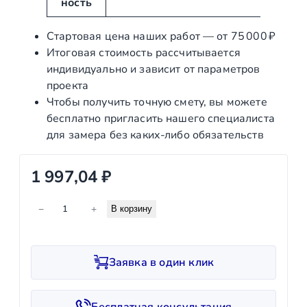
ность
ы
е
Стартовая цена наших работ — от 75 000 ₽
Итоговая стоимость рассчитывается
индивидуально и зависит от параметров
проекта
Чтобы получить точную смету, вы можете
бесплатно пригласить нашего специалиста
для замера без каких‑либо обязательств
1 997,04
₽
К
−
+
В корзину
о
л
и
Заявка в один клик
ч
е
с
Бесплатная консультация