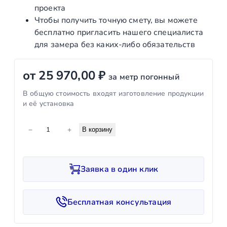
проекта
Чтобы получить точную смету, вы можете
бесплатно пригласить нашего специалиста
для замера без каких‑либо обязательств
от
25 970,00
₽
за метр погонный
В общую стоимость входят изготовление продукции
и её установка
К
−
+
В корзину
о
л
и
Заявка в один клик
ч
е
с
Бесплатная консультация
т
в