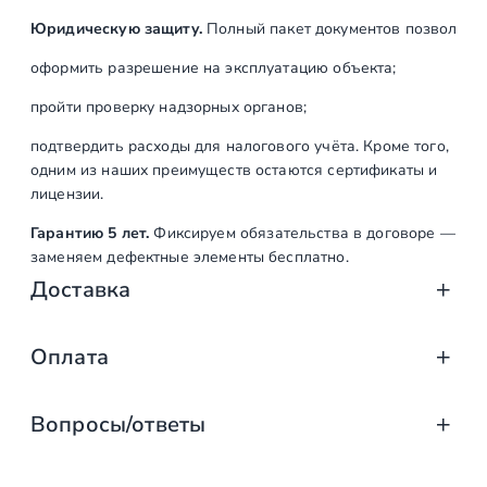
Юридическую защиту.
Полный пакет документов позволяет:
оформить разрешение на эксплуатацию объекта;
пройти проверку надзорных органов;
подтвердить расходы для налогового учёта. Кроме того,
одним из наших преимуществ остаются сертификаты и
лицензии.
Гарантию 5 лет.
Фиксируем обязательства в договоре —
заменяем дефектные элементы бесплатно.
Доставка
Доставка от «СтаирсПром»: аккуратно, вов
Оплата
Компания «СтаирсПром» организует профессиональную доста
Оплата услуг «СтаирсПром»: удобно, над
от упаковки на производстве до разгрузки на объекте. Дове
Вопросы/ответы
Какие изделия мы доставляем
Заказываете лестницу, ограждение или перила в компании 
выберите тот, что подходит именно вам!