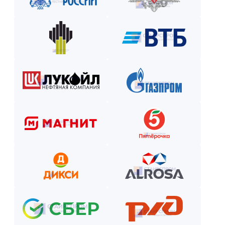
Закажите лестницу или ограждение с удобной схемой опл
Рассчитаем стоимость, подберём вариант расчёта и начнём р
Как оплатить? Пошаговая инструкция
Оставьте заявку на сайте или по телефону.
Получите смету и договор.
Выберите способ оплаты из предложенных.
Внесите предоплату (если требуется).
Отслеживайте этапы производства и монтажа.
Оплатите остаток после приёмки —
и наслаждайтесь новой конструкцией!