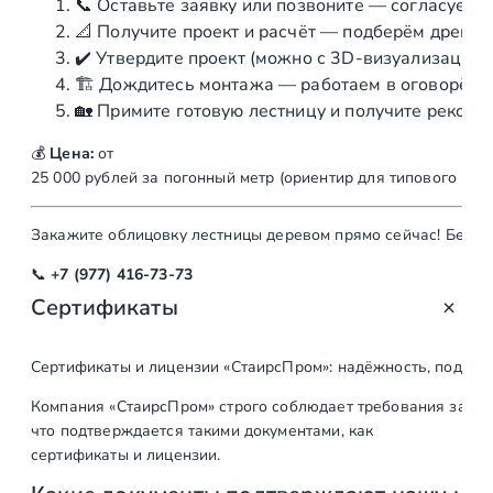
📞
Оставьте
заявку
или
позвоните
— согласуем
в
т
📐
Получите
проект
и
расчёт
— подберём
древеси
н
✔️
Утвердите
проект
(можно
с
3D‑визуализацией)
и
🏗️
Дождитесь
монтажа
— работаем
в
оговорённ
ц
🏡
Примите
готовую
лестницу
и
получите
рекоме
д
💰
Цена:
от
е
25
000
рублей
за
погонный
метр
(ориентир
для
типового
марш
р
е
в
Закажите
облицовку
лестницы
деревом
прямо
сейчас!
Беспл
о
📞
+7
(977)
416‑73‑73
м
Сертификаты
Сертификаты и лицензии «СтаирсПром»: надёжность, подтв
Компания «СтаирсПром» строго соблюдает требования закон
что подтверждается такими документами, как
сертификаты и лицензии.