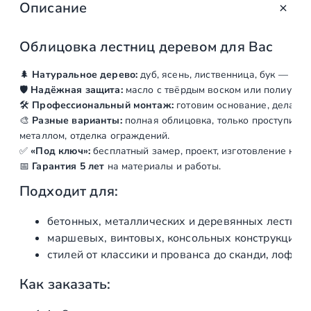
Описание
о
т
о
Облицовка
лестниц
деревом
для Вас
в
🌲
Натуральное
дерево:
дуб,
ясень,
лиственница,
бук
— под
а
🛡️
Надёжная
защита:
масло
с
твёрдым
воском
или
полиурет
р
🛠️
Профессиональный
монтаж:
готовим
основание,
делаем
а
🎨
Разные
варианты:
полная
облицовка,
только
проступи,
ко
О
металлом,
отделка
ограждений.
б
✅
«Под
ключ»:
бесплатный
замер,
проект,
изготовление
на
с
л
📅
Гарантия
5
лет
на
материалы
и
работы.
и
Подходит
для:
ц
о
бетонных,
металлических
и
деревянных
лестниц
в
маршевых,
винтовых,
консольных
конструкций
и
к
стилей
от
классики
и
прованса
до
сканди,
лофта
а
л
Как
заказать:
е
с