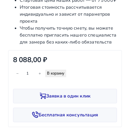
Стартовая цена наших работ — от 75 000 ₽
Итоговая стоимость рассчитывается
индивидуально и зависит от параметров
проекта
Чтобы получить точную смету, вы можете
бесплатно пригласить нашего специалиста
для замера без каких‑либо обязательств
8 088,00
₽
К
−
+
В корзину
о
л
и
Заявка в один клик
ч
е
с
Бесплатная консультация
т
в