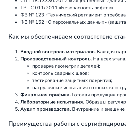
СП 118.13330.2012 «Общественные здания и со
в
ТР ТС 011/2011 «Безопасность лифтов»;
у
ФЗ № 123 «Технический регламент о требования
м
ФЗ № 152 «О персональных данных» (защита ин
я
р
Как мы обеспечиваем соответствие станд
и
г
е
Входной контроль материалов.
Каждая партия 
л
Производственный контроль.
На всех этапах и
я
проверка геометрии деталей;
м
контроль сварных швов;
и
тестирование защитных покрытий;
нагрузочные испытания готовых конструкц
Финальная приёмка.
Готовая продукция провер
Лабораторные испытания.
Образцы регулярно н
Аудит производства.
Внутренние и внешние про
Преимущества работы с сертифицирован