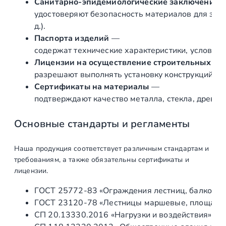
Санитарно‑эпидемиологические заключения
н
удостоверяют безопасность материалов для здор
е
д.).
р
Паспорта изделий
—
ж
содержат технические характеристики, условия 
а
Лицензии на осуществление строительных и 
в
разрешают выполнять установку конструкций «по
е
Сертификаты на материалы
—
ю
подтверждают качество металла, стекла, древес
щ
е
Основные стандарты и регламенты
й
с
Наша продукция соответствует различным стандартам и
т
требованиям, а также обязательны сертификаты и
а
лицензии.
л
ГОСТ 25772‑83 «Ограждения лестниц, балконов 
и
ГОСТ 23120‑78 «Лестницы маршевые, площадки 
с
СП 20.13330.2016 «Нагрузки и воздействия» (а
д