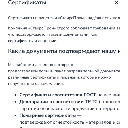
Сертификаты
о
т
о
Сертификаты и лицензии «СтаирсПром»: надёжность, подтв
в
Компания «СтаирсПром» строго соблюдает требования закон
а
что подтверждается такими документами, как
р
сертификаты и лицензии.
а
Какие документы подтверждают нашу на
О
г
р
Мы работаем легально и открыто —
предоставляем полный пакет разрешительной документации п
а
различные сертификаты и лицензии, которые можно
ж
получить для ознакомления.
д
е
Сертификаты соответствия ГОСТ
на все виды л
н
Декларации о соответствии ТР ТС
(Техническог
и
гарантия безопасности продукции на территории
е
Пожарные сертификаты
—
и
подтверждают огнестойкость материалов и соот
з