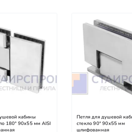
TD (КИТ), «Байкал Сервис» и другими. Доставка до терми
аказчика.
сквы и области. Гарантируем бережную перевозку и собл
ые Линии, СДЭК и др.) — для регионов. Отслеживаем груз
ч»
но согласуйте дату и время.
заказов в пределах МКАД).
 и утверждения 3D‑проекта. Запускаем производство.
конструкции (предоставляем фото/видео отчёт). Организу
писания акта сдачи‑приёмки. Вы получаете гарантию на 5
Срок
1–2 рабочих дня
(для стандартных проектов).
2–5 рабочих дней
зависимости от сложности и материалов).
водства (за вычетом расходов на проектирование).
3–10 рабочих дней
душевой кабины
Петля для душевой каб
ло 180° 90х55 мм AISI
стекло 90° 90х55 мм
24 часа
ванная
шлифованная