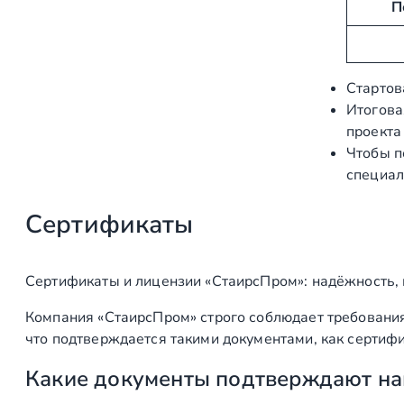
П
б
е
у
н
т
и
ы
е
Стартов
Итогова
проекта
Чтобы п
специал
Сертификаты
Сертификаты и лицензии «СтаирсПром»: надёжность,
Компания «СтаирсПром» строго соблюдает требования
что подтверждается такими документами, как сертифи
Какие документы подтверждают на