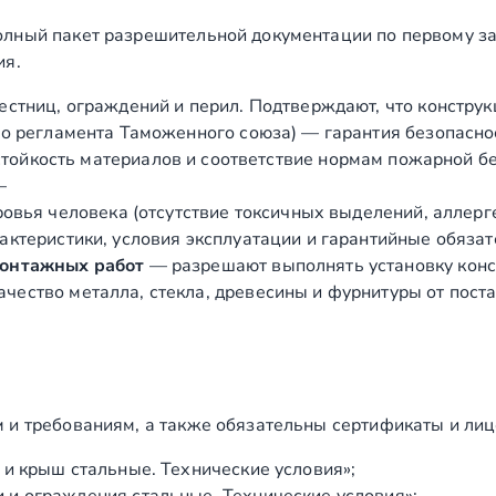
лный пакет разрешительной документации по первому за
ия.
естниц, ограждений и перил. Подтверждают, что конструк
о регламента Таможенного союза) — гарантия безопасно
ойкость материалов и соответствие нормам пожарной бе
—
вья человека (отсутствие токсичных выделений, аллергено
ктеристики, условия эксплуатации и гарантийные обязат
монтажных работ
— разрешают выполнять установку конст
чество металла, стекла, древесины и фурнитуры от пост
 и требованиям, а также обязательны сертификаты и лиц
и крыш стальные. Технические условия»;
и ограждения стальные. Технические условия»;