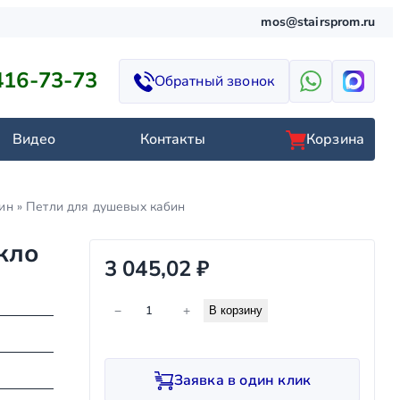
mos@stairsprom.ru
416-73-73
Обратный звонок
Видео
Контакты
Корзина
ин
»
Петли для душевых кабин
кло
3 045,02
₽
К
−
+
В корзину
о
л
и
Заявка в один клик
ч