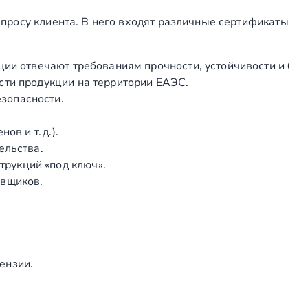
д
просу клиента. В него входят различные сертификаты
у
ш
е
ции отвечают требованиям прочности, устойчивости и без
в
сти продукции на территории ЕАЭС.
о
зопасности.
й
к
в и т. д.).
а
ельства.
б
рукций «под ключ».
и
авщиков.
н
ы
с
т
е
ензии.
к
л