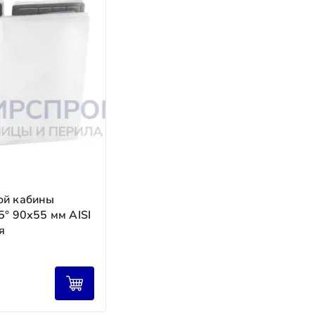
оплата (до 50 %) после отгрузки товара.
.
а в стоимости изделия.
ой кабины
5° 90х55 мм AISI
я