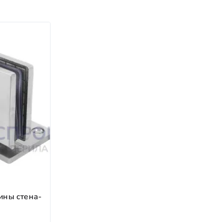
налов ТК предоставляется бесплатно; при
юдение сроков.
 на всём пути.
ем доставку.
 лет.
ины стена-