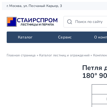
Перейти
г. Москва, ул. Песчаный Карьер, 3
к
содержимому
СТАИРСПРОМ
ЛЕСТНИЦЫ И ПЕРИЛА
Каталог
Сервис
О ком
Главная страница
»
Каталог лестниц и ограждений
»
Комплек
Петля 
180° 9
А
З
т
н
р
а
и
ч