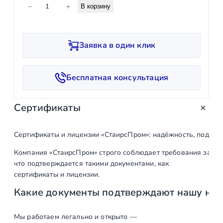
К
−
+
В корзину
о
л
и
Заявка в один клик
ч
е
с
Бесплатная консультация
т
в
Сертификаты
о
т
о
Сертификаты и лицензии «СтаирсПром»: надёжность, подтв
в
Компания «СтаирсПром» строго соблюдает требования закон
а
что подтверждается такими документами, как
р
сертификаты и лицензии.
а
Какие документы подтверждают нашу на
П
о
р
Мы работаем легально и открыто —