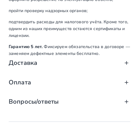
пройти проверку надзорных органов;
подтвердить расходы для налогового учёта. Кроме того,
одним из наших преимуществ остаются сертификаты и
лицензии.
Гарантию 5 лет.
Фиксируем обязательства в договоре —
заменяем дефектные элементы бесплатно.
Доставка
Доставка от «СтаирсПром»: аккуратно, вов
Оплата
Компания «СтаирсПром» организует профессиональную доста
Оплата услуг «СтаирсПром»: удобно, над
от упаковки на производстве до разгрузки на объекте. Дове
Вопросы/ответы
Какие изделия мы доставляем
Заказываете лестницу, ограждение или перила в компании 
выберите тот, что подходит именно вам!
маршевые, винтовые, консольные и модульные л
Предусмотрена ли возможность
Доступные способы оплаты
стеклянные ограждения (на точечных крепления
заключения договора с «Стаирспром»?
перила и балясины (металлические, деревянные,