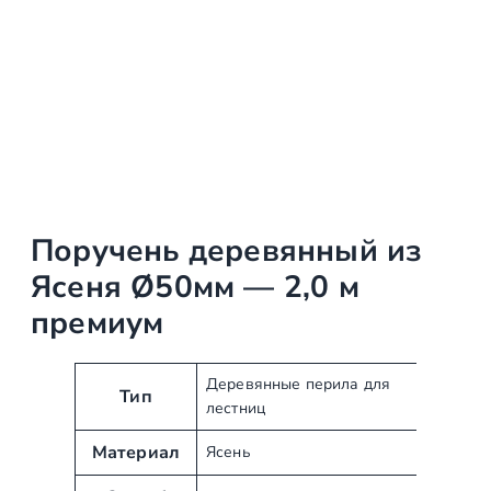
Поручень деревянный из
Ясеня Ø50мм — 2,0 м
премиум
А
З
Деревянные перила для
Тип
лестниц
т
н
р
а
Материал
Ясень
и
ч
б
е