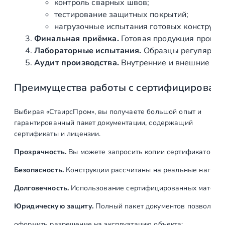
у
контроль сварных швов;
м
тестирование защитных покрытий;
нагрузочные испытания готовых конструкц
Финальная приёмка.
Готовая продукция провер
Лабораторные испытания.
Образцы регулярно н
Аудит производства.
Внутренние и внешние про
Преимущества работы с сертифицирован
Выбирая «СтаирсПром», вы получаете большой опыт и
гарантированный пакет документации, содержащий
сертификаты и лицензии.
Прозрачность.
Вы можете запросить копии сертификатов на
Безопасность.
Конструкции рассчитаны на реальные нагрузк
Долговечность.
Использование сертифицированных материал
Юридическую защиту.
Полный пакет документов позволяет:
оформить разрешение на эксплуатацию объекта;