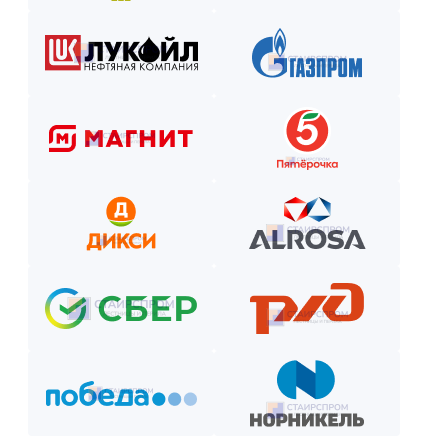
Рассчитаем стоимость, подберём вариант расчёта и начнём р
Как оплатить? Пошаговая инструкция
Оставьте заявку на сайте или по телефону.
Получите смету и договор.
Выберите способ оплаты из предложенных.
Внесите предоплату (если требуется).
Отслеживайте этапы производства и монтажа.
Оплатите остаток после приёмки —
и наслаждайтесь новой конструкцией!