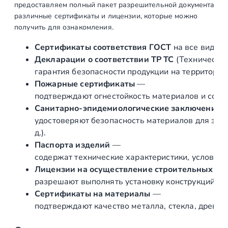
предоставляем полный пакет разрешительной документации п
у
различные сертификаты и лицензии, которые можно
ч
получить для ознакомления.
е
н
Сертификаты соответствия ГОСТ
на все виды л
ь
Декларации о соответствии ТР ТС
(Техническог
д
гарантия безопасности продукции на территории
е
Пожарные сертификаты
—
р
подтверждают огнестойкость материалов и соот
е
Санитарно‑эпидемиологические заключения
в
удостоверяют безопасность материалов для здор
я
д.).
н
Паспорта изделий
—
н
содержат технические характеристики, условия 
ы
Лицензии на осуществление строительных и 
й
разрешают выполнять установку конструкций «по
и
Сертификаты на материалы
—
з
подтверждают качество металла, стекла, древес
Я
с