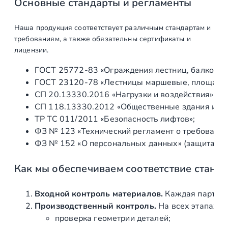
Основные стандарты и регламенты
е
н
Наша продукция соответствует различным стандартам и
я
требованиям, а также обязательны сертификаты и
Ø
лицензии.
5
ГОСТ 25772‑83 «Ограждения лестниц, балконов 
0
ГОСТ 23120‑78 «Лестницы маршевые, площадки 
м
СП 20.13330.2016 «Нагрузки и воздействия» (а
м
СП 118.13330.2012 «Общественные здания и со
—
ТР ТС 011/2011 «Безопасность лифтов»;
2
ФЗ № 123 «Технический регламент о требования
,
ФЗ № 152 «О персональных данных» (защита ин
0
м
Как мы обеспечиваем соответствие станд
п
р
е
Входной контроль материалов.
Каждая партия 
м
Производственный контроль.
На всех этапах и
и
проверка геометрии деталей;