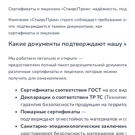
т
о
Сертификаты и лицензии «СтаирсПром»: надёжность, подтв
в
Компания «СтаирсПром» строго соблюдает требования закон
а
что подтверждается такими документами, как
р
сертификаты и лицензии.
а
Какие документы подтверждают нашу на
С
т
е
Мы работаем легально и открыто —
предоставляем полный пакет разрешительной документации п
к
различные сертификаты и лицензии, которые можно
л
получить для ознакомления.
я
н
Сертификаты соответствия ГОСТ
на все виды л
н
Декларации о соответствии ТР ТС
(Техническог
а
гарантия безопасности продукции на территории
я
Пожарные сертификаты
—
п
подтверждают огнестойкость материалов и соот
е
Санитарно‑эпидемиологические заключения
р
удостоверяют безопасность материалов для здор