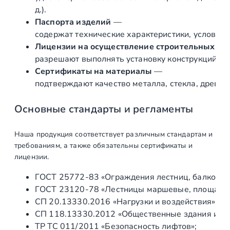
е
д.).
г
Паспорта изделий
—
о
содержат технические характеристики, условия 
р
Лицензии на осуществление строительных и 
о
разрешают выполнять установку конструкций «по
д
Сертификаты на материалы
—
к
подтверждают качество металла, стекла, древес
а
м
Основные стандарты и регламенты
е
ж
Наша продукция соответствует различным стандартам и
д
требованиям, а также обязательны сертификаты и
у
лицензии.
к
ГОСТ 25772‑83 «Ограждения лестниц, балконов 
у
ГОСТ 23120‑78 «Лестницы маршевые, площадки 
х
СП 20.13330.2016 «Нагрузки и воздействия» (а
н
СП 118.13330.2012 «Общественные здания и со
е
ТР ТС 011/2011 «Безопасность лифтов»;
й