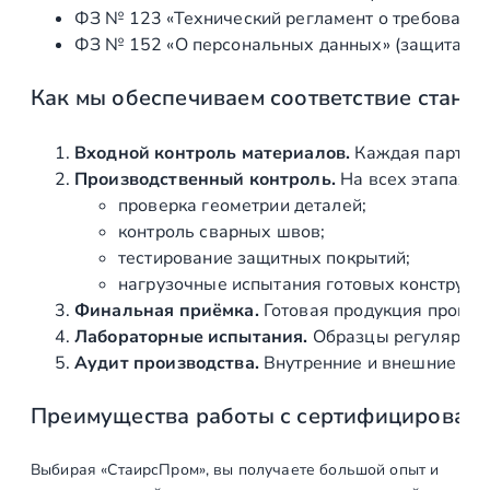
ФЗ № 123 «Технический регламент о требования
и
ФЗ № 152 «О персональных данных» (защита ин
г
о
Как мы обеспечиваем соответствие станд
с
т
и
Входной контроль материалов.
Каждая партия 
н
Производственный контроль.
На всех этапах и
о
проверка геометрии деталей;
й
контроль сварных швов;
тестирование защитных покрытий;
нагрузочные испытания готовых конструкц
Финальная приёмка.
Готовая продукция провер
Лабораторные испытания.
Образцы регулярно н
Аудит производства.
Внутренние и внешние про
Преимущества работы с сертифицирован
Выбирая «СтаирсПром», вы получаете большой опыт и