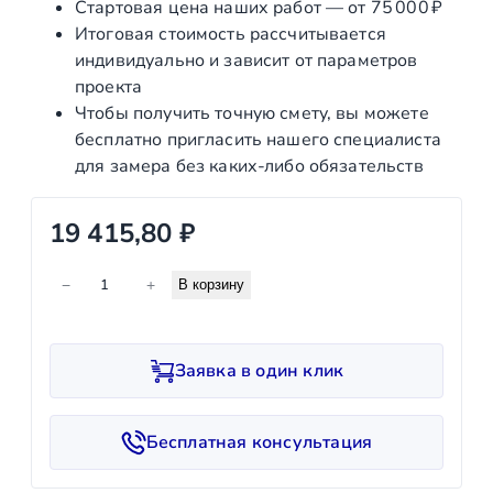
Стартовая цена наших работ — от 75 000 ₽
Итоговая стоимость рассчитывается
индивидуально и зависит от параметров
проекта
Чтобы получить точную смету, вы можете
бесплатно пригласить нашего специалиста
для замера без каких‑либо обязательств
19 415,80
₽
К
−
+
В корзину
о
л
и
Заявка в один клик
ч
е
с
Бесплатная консультация
т
в