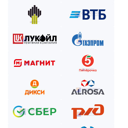
Оставьте заявку на сайте или по телефону.
Получите смету и договор.
Выберите способ оплаты из предложенных.
Внесите предоплату (если требуется).
Отслеживайте этапы производства и монтажа.
Оплатите остаток после приёмки —
и наслаждайтесь новой конструкцией!