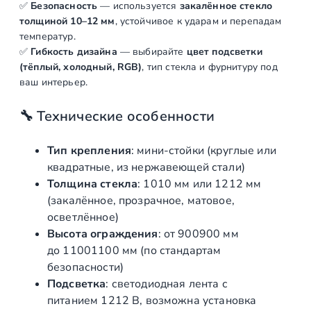
✅
Безопасность
— используется
закалённое стекло
толщиной 10–12 мм
, устойчивое к ударам и перепадам
температур.
✅
Гибкость дизайна
— выбирайте
цвет подсветки
(тёплый, холодный, RGB)
, тип стекла и фурнитуру под
ваш интерьер.
🔧 Технические особенности
Тип крепления
: мини-стойки (круглые или
квадратные, из нержавеющей стали)
Толщина стекла
:
10
10
мм или
12
12
мм
(закалённое, прозрачное, матовое,
осветлённое)
Высота ограждения
: от
900
900
мм
до
1100
1100
мм (по стандартам
безопасности)
Подсветка
: светодиодная лента с
питанием
12
12
В, возможна установка