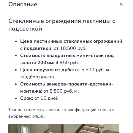
Описание
о
т
о
Стеклянные ограждения лестницы с
в
подсветкой
а
р
Цена лестничных стеклянных ограждений
а
с подсветкой:
от 18.500 руб.
Л
Стоимость квадратных мини-стоек под
е
золото 200мм:
4.950 руб.
с
Цена поручня из дуба:
от 5.500 руб. м.
т
(подбор цвета).
н
Стоимость замеров-проекта-доставки-
и
монтажа:
от 8.500 руб. м.
ч
Срок:
от 10 дней.
н
Точная стоимость зависит от конфигурации стекла и
ы
выбранных опций.
е
с