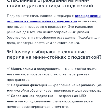
Стеклянные ограждения на мини-
с
стойках для лестницы с подсветкой
п
о
Подчеркните стиль вашего интерьера с
ограждениями
д
из стекла на мини-стойках с подсветкой
— лёгкими,
с
прочными и невероятно красивыми. Это идеальное
в
решение для тех, кто ценит современный дизайн,
безопасность и атмосферное освещение. Подойдут для
е
дома, квартиры, лофта или элитного офиса.
т
к
✨ Почему выбирают стеклянные
о
перила на мини-стойках с подсветкой?
й
✅
Минимализм и воздушность
— мини-стойки почти
незаметны, а прозрачное стекло не перегружает
пространство.
✅
Надёжная фиксация
— крепление на
нержавеющие
мини-стойки
обеспечивает прочность и долговечность.
✅
Современная подсветка
— встроенная
LED-
лента
мягко подсвечивает ступени, создавая уют и
помогая ориентироваться в темноте.