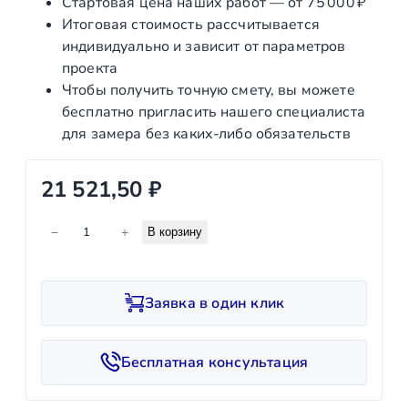
Стартовая цена наших работ — от 75 000 ₽
б
е
Итоговая стоимость рассчитывается
у
н
индивидуально и зависит от параметров
т
и
проекта
ы
е
Чтобы получить точную смету, вы можете
бесплатно пригласить нашего специалиста
для замера без каких‑либо обязательств
21 521,50
₽
К
−
+
В корзину
о
л
и
Заявка в один клик
ч
е
с
Бесплатная консультация
т
в