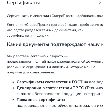
Сертификаты
о
т
о
Сертификаты и лицензии «СтаирсПром»: надёжность, подтв
в
Компания «СтаирсПром» строго соблюдает требования закон
а
что подтверждается такими документами, как
р
сертификаты и лицензии.
а
Какие документы подтверждают нашу на
С
т
о
Мы работаем легально и открыто —
предоставляем полный пакет разрешительной документации п
й
различные сертификаты и лицензии, которые можно
к
получить для ознакомления.
а
э
Сертификаты соответствия ГОСТ
на все виды л
к
Декларации о соответствии ТР ТС
(Техническог
с
гарантия безопасности продукции на территории
к
Пожарные сертификаты
—
л
подтверждают огнестойкость материалов и соот
ю