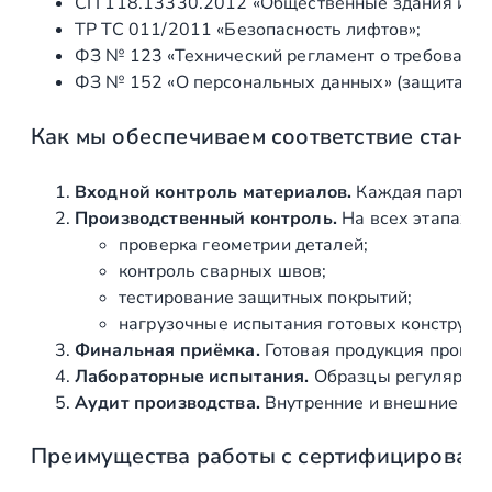
СП 118.13330.2012 «Общественные здания и со
р
ТР ТС 011/2011 «Безопасность лифтов»;
ж
ФЗ № 123 «Технический регламент о требования
а
ФЗ № 152 «О персональных данных» (защита ин
т
е
Как мы обеспечиваем соответствие станд
л
я
м
Входной контроль материалов.
Каждая партия 
и
Производственный контроль.
На всех этапах и
р
проверка геометрии деталей;
и
контроль сварных швов;
г
тестирование защитных покрытий;
е
нагрузочные испытания готовых конструкц
л
Финальная приёмка.
Готовая продукция провер
я
Лабораторные испытания.
Образцы регулярно н
,
Аудит производства.
Внутренние и внешние про
к
Преимущества работы с сертифицирован
р
е