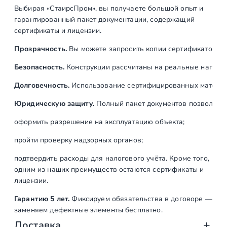
п
Выбирая «СтаирсПром», вы получаете большой опыт и
л
гарантированный пакет документации, содержащий
е
сертификаты и лицензии.
н
Прозрачность.
Вы можете запросить копии сертификатов на
и
е
Безопасность.
Конструкции рассчитаны на реальные нагрузк
в
Долговечность.
Использование сертифицированных материал
п
о
Юридическую защиту.
Полный пакет документов позволяет:
л
оформить разрешение на эксплуатацию объекта;
,
р
пройти проверку надзорных органов;
е
подтвердить расходы для налогового учёта. Кроме того,
г
одним из наших преимуществ остаются сертификаты и
у
лицензии.
л
Гарантию 5 лет.
Фиксируем обязательства в договоре —
и
заменяем дефектные элементы бесплатно.
р
Доставка
у