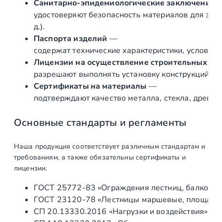
Санитарно‑эпидемиологические заключения
з
удостоверяют безопасность материалов для здор
и
д.).
в
Паспорта изделий
—
н
содержат технические характеристики, условия 
а
Лицензии на осуществление строительных и 
я
разрешают выполнять установку конструкций «по
и
Сертификаты на материалы
—
з
подтверждают качество металла, стекла, древес
д
е
Основные стандарты и регламенты
р
е
Наша продукция соответствует различным стандартам и
в
требованиям, а также обязательны сертификаты и
а
лицензии.
с
ГОСТ 25772‑83 «Ограждения лестниц, балконов 
4
ГОСТ 23120‑78 «Лестницы маршевые, площадки 
д
СП 20.13330.2016 «Нагрузки и воздействия» (а
е