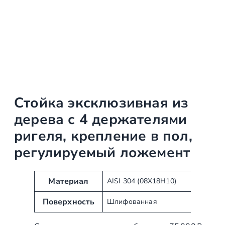
Стойка эксклюзивная из
дерева с 4 держателями
ригеля, крепление в пол,
регулируемый ложемент
А
З
Материал
AISI 304 (08Х18Н10)
т
н
Поверхность
Шлифованная
р
а
и
ч