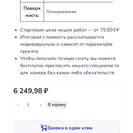
у
н
Поверх
Полированная
т
и
ность
ы
е
Стартовая цена наших работ — от 75 000 ₽
Итоговая стоимость рассчитывается
индивидуально и зависит от параметров
проекта
Чтобы получить точную смету, вы можете
бесплатно пригласить нашего специалиста
для замера без каких‑либо обязательств
6 249,98
₽
К
−
+
В корзину
о
л
и
Заявка в один клик
ч