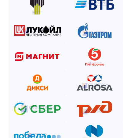
Оставьте заявку на сайте или по телефону.
Получите смету и договор.
Выберите способ оплаты из предложенных.
Внесите предоплату (если требуется).
Отслеживайте этапы производства и монтажа.
Оплатите остаток после приёмки —
и наслаждайтесь новой конструкцией!