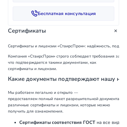
е
с
Бесплатная консультация
т
в
Сертификаты
о
т
о
Сертификаты и лицензии «СтаирсПром»: надёжность, подтв
в
Компания «СтаирсПром» строго соблюдает требования закон
а
что подтверждается такими документами, как
р
сертификаты и лицензии.
а
Какие документы подтверждают нашу на
T
-
с
Мы работаем легально и открыто —
предоставляем полный пакет разрешительной документации п
п
различные сертификаты и лицензии, которые можно
а
получить для ознакомления.
й
д
Сертификаты соответствия ГОСТ
на все виды л
е