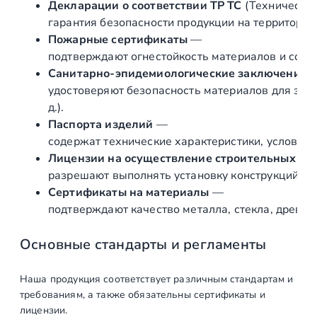
Декларации о соответствии ТР ТС
(Техническог
р
гарантия безопасности продукции на территории
д
Пожарные сертификаты
—
л
подтверждают огнестойкость материалов и соот
я
Санитарно‑эпидемиологические заключения
у
удостоверяют безопасность материалов для здор
с
д.).
т
Паспорта изделий
—
а
содержат технические характеристики, условия 
н
Лицензии на осуществление строительных и 
о
разрешают выполнять установку конструкций «по
в
Сертификаты на материалы
—
к
подтверждают качество металла, стекла, древес
и
н
Основные стандарты и регламенты
а
с
Наша продукция соответствует различным стандартам и
т
требованиям, а также обязательны сертификаты и
е
лицензии.