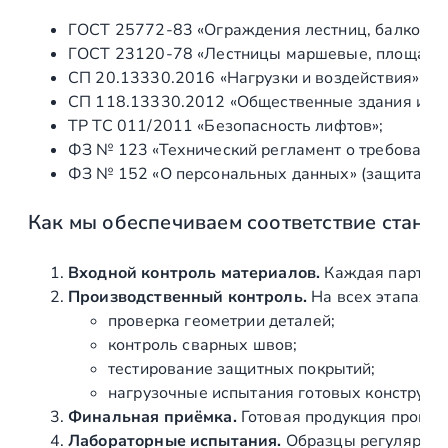
к
ГОСТ 25772‑83 «Ограждения лестниц, балконов 
л
ГОСТ 23120‑78 «Лестницы маршевые, площадки 
я
СП 20.13330.2016 «Нагрузки и воздействия» (а
н
СП 118.13330.2012 «Общественные здания и со
н
ТР ТС 011/2011 «Безопасность лифтов»;
о
ФЗ № 123 «Технический регламент о требования
е
ФЗ № 152 «О персональных данных» (защита ин
р
е
Как мы обеспечиваем соответствие станд
б
р
о
Входной контроль материалов.
Каждая партия 
A
Производственный контроль.
На всех этапах и
I
проверка геометрии деталей;
S
контроль сварных швов;
I
тестирование защитных покрытий;
3
нагрузочные испытания готовых конструкц
0
Финальная приёмка.
Готовая продукция провер
4
Лабораторные испытания.
Образцы регулярно н