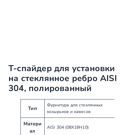
T-спайдер для установки
на стеклянное ребро AISI
304, полированный
А
З
Фурнитура для стеклянных
Тип
козырьков и навесов
т
н
р
а
Матери
и
ч
AISI 304 (08Х18Н10)
ал
б
е