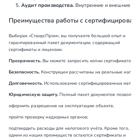
,
Аудит производства.
Внутренние и внешние про
п
Преимущества работы с сертифицирован
о
л
и
Выбирая «СтаирсПром», вы получаете большой опыт и
р
гарантированный пакет документации, содержащий
о
сертификаты и лицензии.
в
Прозрачность.
Вы можете запросить копии сертификатов на
а
н
Безопасность.
Конструкции рассчитаны на реальные нагрузк
н
Долговечность.
Использование сертифицированных материал
ы
й
Юридическую защиту.
Полный пакет документов позволяет:
оформить разрешение на эксплуатацию объекта;
пройти проверку надзорных органов;
подтвердить расходы для налогового учёта. Кроме того,
одним из наших преимуществ остаются сертификаты и