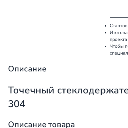
р
а
и
ч
б
е
у
н
Стартов
т
и
Итогова
ы
е
проекта
Чтобы п
специал
Описание
Точечный стеклодержате
304
Описание товара