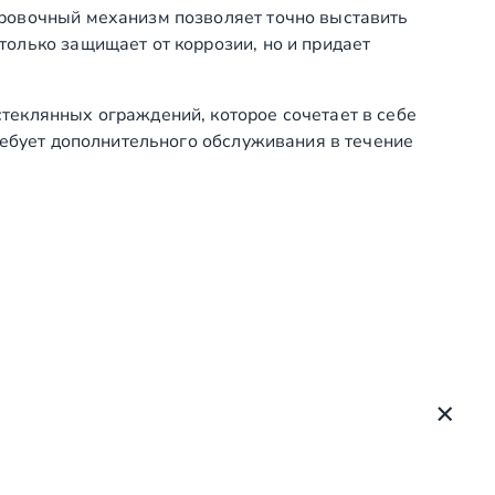
й
ировочный механизм позволяет точно выставить
,
олько защищает от коррозии, но и придает
р
е
теклянных ограждений, которое сочетает в себе
г
ребует дополнительного обслуживания в течение
у
л
и
р
у
е
м
ы
й
,
п
о
д
с