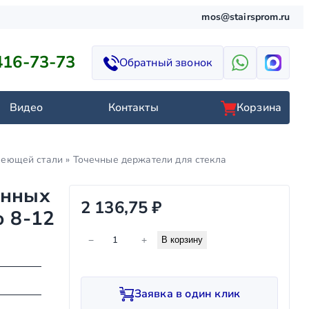
mos@stairsprom.ru
416-73-73
Обратный звонок
Видео
Контакты
Корзина
веющей стали
»
Точечные держатели для стекла
янных
2 136,75
₽
о 8-12
К
−
+
В корзину
о
л
и
Заявка в один клик
ч