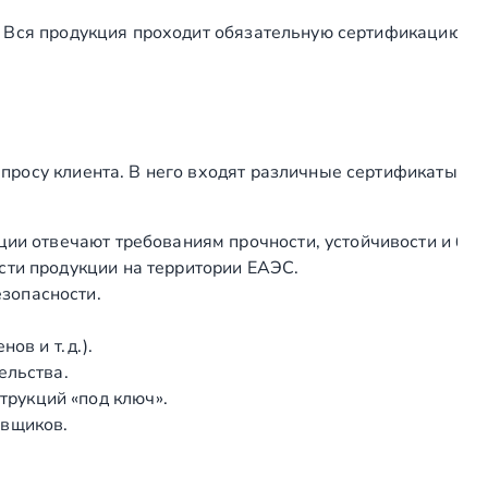
т
. Вся продукция проходит обязательную сертификацию, а
е
к
л
о
8
просу клиента. В него входят различные сертификаты
-
1
2
ции отвечают требованиям прочности, устойчивости и без
м
сти продукции на территории ЕАЭС.
м
зопасности.
A
I
в и т. д.).
S
ельства.
I
рукций «под ключ».
3
авщиков.
0
4