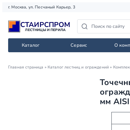
Перейти
г. Москва, ул. Песчаный Карьер, 3
к
содержимому
СТАИРСПРОМ
ЛЕСТНИЦЫ И ПЕРИЛА
Каталог
Сервис
О ком
Главная страница
»
Каталог лестниц и ограждений
»
Комплек
Точечн
огражд
мм AIS
А
З
т
н