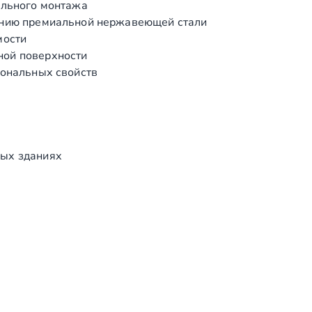
ального монтажа
нию премиальной нержавеющей стали
мости
ой поверхности
иональных свойств
ых зданиях