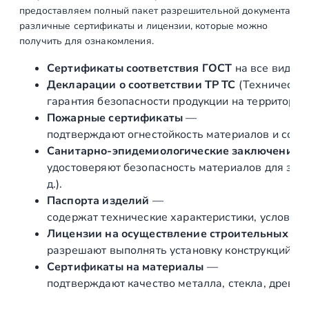
предоставляем полный пакет разрешительной документации п
б
различные сертификаты и лицензии, которые можно
а
получить для ознакомления.
н
е
Сертификаты соответствия ГОСТ
на все виды л
р
Декларации о соответствии ТР ТС
(Техническог
ж
гарантия безопасности продукции на территории
.
Пожарные сертификаты
—
A
подтверждают огнестойкость материалов и соот
I
Санитарно‑эпидемиологические заключения
S
удостоверяют безопасность материалов для здор
I
д.).
3
Паспорта изделий
—
0
содержат технические характеристики, условия 
4
Лицензии на осуществление строительных и 
,
разрешают выполнять установку конструкций «по
Ø
Сертификаты на материалы
—
1
подтверждают качество металла, стекла, древес
6