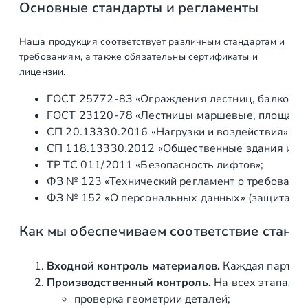
.
Основные стандарты и регламенты
0
x
Наша продукция соответствует различным стандартам и
1
требованиям, а также обязательны сертификаты и
.
лицензии.
0
ГОСТ 25772‑83 «Ограждения лестниц, балконов 
0
ГОСТ 23120‑78 «Лестницы маршевые, площадки 
х
СП 20.13330.2016 «Нагрузки и воздействия» (а
6
СП 118.13330.2012 «Общественные здания и со
м
ТР ТС 011/2011 «Безопасность лифтов»;
,
ФЗ № 123 «Технический регламент о требования
п
ФЗ № 152 «О персональных данных» (защита ин
о
л
Как мы обеспечиваем соответствие станд
и
р
о
Входной контроль материалов.
Каждая партия 
в
Производственный контроль.
На всех этапах и
а
проверка геометрии деталей;