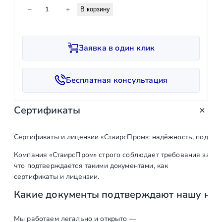
К
−
+
В корзину
о
л
и
Заявка в один клик
ч
е
с
Бесплатная консультация
т
в
Сертификаты
о
т
о
Сертификаты и лицензии «СтаирсПром»: надёжность, подтв
в
Компания «СтаирсПром» строго соблюдает требования закон
а
что подтверждается такими документами, как
р
сертификаты и лицензии.
а
Какие документы подтверждают нашу на
Т
р
у
Мы работаем легально и открыто —