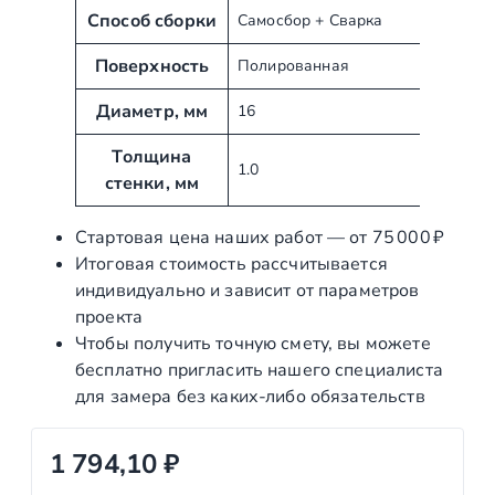
б
е
Способ сборки
Самосбор + Сварка
у
н
т
Поверхность
и
Полированная
ы
е
Диаметр, мм
16
Толщина
1.0
стенки, мм
Стартовая цена наших работ — от 75 000 ₽
Итоговая стоимость рассчитывается
индивидуально и зависит от параметров
проекта
Чтобы получить точную смету, вы можете
бесплатно пригласить нашего специалиста
для замера без каких‑либо обязательств
1 794,10
₽