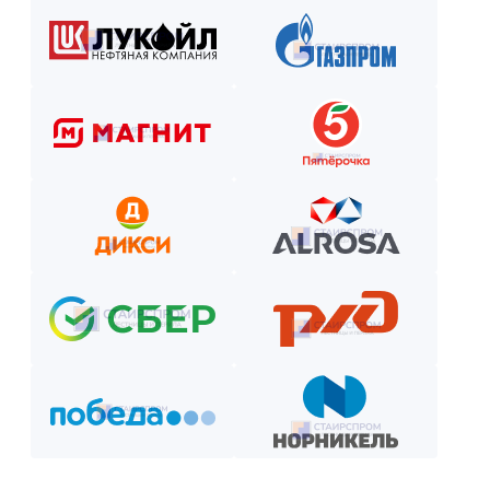
Рассчитаем стоимость, подберём вариант расчёта и начнём р
Как оплатить? Пошаговая инструкция
Оставьте заявку на сайте или по телефону.
Получите смету и договор.
Выберите способ оплаты из предложенных.
Внесите предоплату (если требуется).
Отслеживайте этапы производства и монтажа.
Оплатите остаток после приёмки —
и наслаждайтесь новой конструкцией!