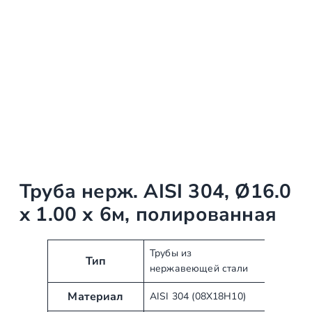
Труба нерж. AISI 304, Ø16.0
x 1.00 х 6м, полированная
А
З
Трубы из
Тип
нержавеющей стали
т
н
р
а
Материал
AISI 304 (08Х18Н10)
и
ч