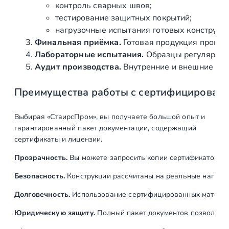
н
контроль сварных швов;
н
тестирование защитных покрытий;
а
нагрузочные испытания готовых конструкц
я
Финальная приёмка.
Готовая продукция провер
Лабораторные испытания.
Образцы регулярно н
Аудит производства.
Внутренние и внешние про
Преимущества работы с сертифицирован
Выбирая «СтаирсПром», вы получаете большой опыт и
гарантированный пакет документации, содержащий
сертификаты и лицензии.
Прозрачность.
Вы можете запросить копии сертификатов на
Безопасность.
Конструкции рассчитаны на реальные нагрузк
Долговечность.
Использование сертифицированных материал
Юридическую защиту.
Полный пакет документов позволяет: