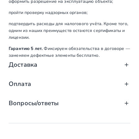
оформить разрешение на эксплуатацию объекта;
пройти проверку надзорных органов;
подтвердить расходы для налогового учёта. Кроме того,
одним из наших преимуществ остаются сертификаты и
лицензии.
Гарантию 5 лет.
Фиксируем обязательства в договоре —
заменяем дефектные элементы бесплатно.
Доставка
Доставка от «СтаирсПром»: аккуратно, вов
Оплата
Компания «СтаирсПром» организует профессиональную доста
Оплата услуг «СтаирсПром»: удобно, над
от упаковки на производстве до разгрузки на объекте. Дове
Вопросы/ответы
Какие изделия мы доставляем
Заказываете лестницу, ограждение или перила в компании 
выберите тот, что подходит именно вам!
маршевые, винтовые, консольные и модульные л
Предусмотрена ли возможность
Доступные способы оплаты
стеклянные ограждения (на точечных крепления
заключения договора с «Стаирспром»?
перила и балясины (металлические, деревянные,