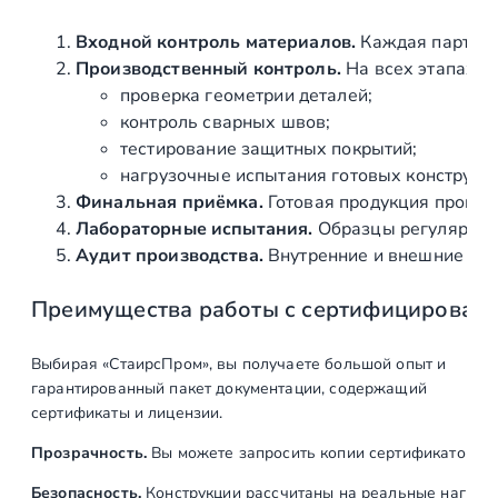
х
4
Входной контроль материалов.
Каждая партия 
0
Производственный контроль.
На всех этапах и
м
проверка геометрии деталей;
м
контроль сварных швов;
,
тестирование защитных покрытий;
т
нагрузочные испытания готовых конструкц
р
Финальная приёмка.
Готовая продукция провер
о
Лабораторные испытания.
Образцы регулярно н
й
Аудит производства.
Внутренние и внешние про
н
Преимущества работы с сертифицирован
а
я
п
Выбирая «СтаирсПром», вы получаете большой опыт и
о
гарантированный пакет документации, содержащий
л
сертификаты и лицензии.
и
Прозрачность.
Вы можете запросить копии сертификатов на
р
о
Безопасность.
Конструкции рассчитаны на реальные нагрузк