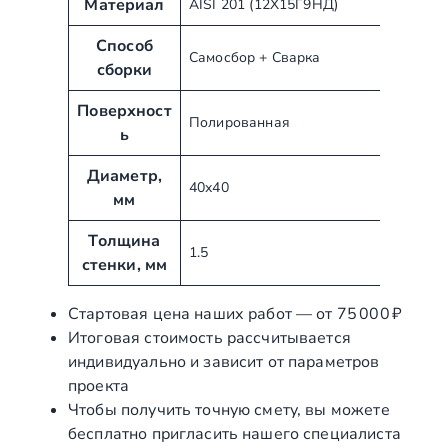
Материал
AISI 201 (12Х15Г9НД)
и
ч
б
е
Способ
Самосбор + Сварка
у
н
сборки
т
и
ы
Поверхност
е
Полированная
ь
Диаметр,
40х40
мм
Толщина
1.5
стенки, мм
Стартовая цена наших работ — от 75 000 ₽
Итоговая стоимость рассчитывается
индивидуально и зависит от параметров
проекта
Чтобы получить точную смету, вы можете
бесплатно пригласить нашего специалиста