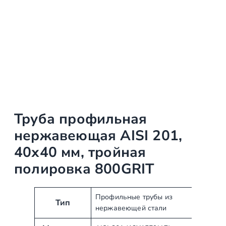
Труба профильная
нержавеющая AISI 201,
40х40 мм, тройная
полировка 800GRIT
А
З
Профильные трубы из
Тип
нержавеющей стали
т
н
р
а