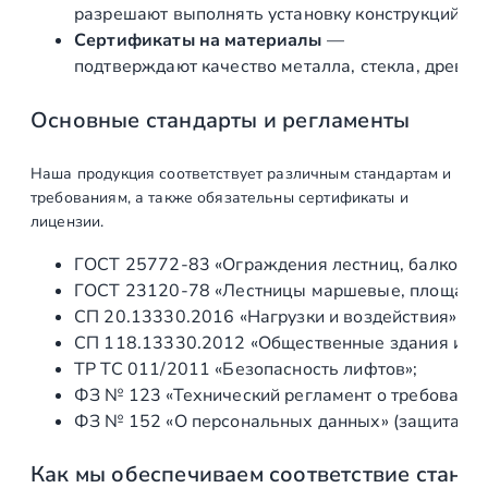
р
разрешают выполнять установку конструкций «по
ж
Сертификаты на материалы
—
а
подтверждают качество металла, стекла, древес
в
е
Основные стандарты и регламенты
ю
щ
Наша продукция соответствует различным стандартам и
а
требованиям, а также обязательны сертификаты и
я
лицензии.
A
ГОСТ 25772‑83 «Ограждения лестниц, балконов 
I
ГОСТ 23120‑78 «Лестницы маршевые, площадки 
S
СП 20.13330.2016 «Нагрузки и воздействия» (а
I
СП 118.13330.2012 «Общественные здания и со
2
ТР ТС 011/2011 «Безопасность лифтов»;
0
ФЗ № 123 «Технический регламент о требования
1
ФЗ № 152 «О персональных данных» (защита ин
,
4
Как мы обеспечиваем соответствие станд
0