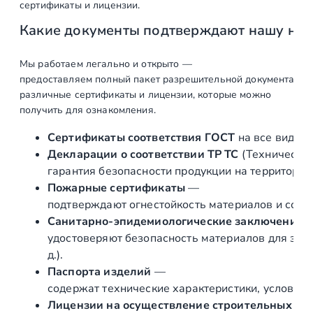
сертификаты и лицензии.
а
Какие документы подтверждают нашу на
Т
р
у
Мы работаем легально и открыто —
предоставляем полный пакет разрешительной документации п
б
различные сертификаты и лицензии, которые можно
а
получить для ознакомления.
п
р
Сертификаты соответствия ГОСТ
на все виды л
о
Декларации о соответствии ТР ТС
(Техническог
ф
гарантия безопасности продукции на территории
и
Пожарные сертификаты
—
л
подтверждают огнестойкость материалов и соот
ь
Санитарно‑эпидемиологические заключения
н
удостоверяют безопасность материалов для здор
а
д.).
я
Паспорта изделий
—
н
содержат технические характеристики, условия 
е
Лицензии на осуществление строительных и 