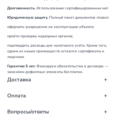
в
Долговечность.
Использование сертифицированных материал
к
а
Юридическую защиту.
Полный пакет документов позволяет:
8
оформить разрешение на эксплуатацию объекта;
0
0
пройти проверку надзорных органов;
G
подтвердить расходы для налогового учёта. Кроме того,
R
одним из наших преимуществ остаются сертификаты и
I
лицензии.
T
Гарантию 5 лет.
Фиксируем обязательства в договоре —
заменяем дефектные элементы бесплатно.
Доставка
Доставка от «СтаирсПром»: аккуратно, вов
Оплата
Компания «СтаирсПром» организует профессиональную доста
Оплата услуг «СтаирсПром»: удобно, над
от упаковки на производстве до разгрузки на объекте. Дове
Вопросы/ответы
Какие изделия мы доставляем