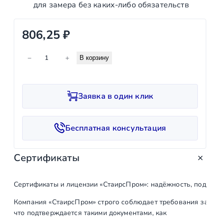
для замера без каких‑либо обязательств
806,25
₽
К
−
+
В корзину
о
л
и
Заявка в один клик
ч
е
с
Бесплатная консультация
т
в
Сертификаты
о
т
о
Сертификаты и лицензии «СтаирсПром»: надёжность, подтв
в
Компания «СтаирсПром» строго соблюдает требования закон
а
что подтверждается такими документами, как
р