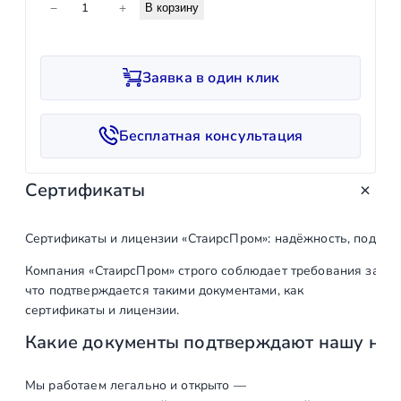
−
+
В корзину
о
л
и
Заявка в один клик
ч
е
с
Бесплатная консультация
т
в
Сертификаты
о
т
о
Сертификаты и лицензии «СтаирсПром»: надёжность, подтв
в
Компания «СтаирсПром» строго соблюдает требования закон
а
что подтверждается такими документами, как
р
сертификаты и лицензии.
а
Какие документы подтверждают нашу на
Ц
а
н
Мы работаем легально и открыто —