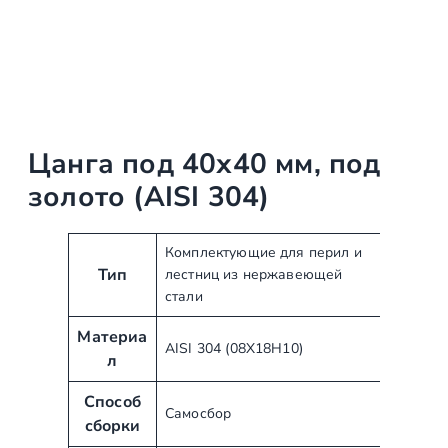
Цанга под 40х40 мм, под
золото (AISI 304)
А
З
Комплектующие для перил и
Тип
лестниц из нержавеющей
т
н
стали
р
а
и
ч
Материа
б
е
AISI 304 (08Х18Н10)
л
у
н
т
и
Способ
Самосбор
ы
е
сборки