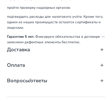
пройти проверку надзорных органов;
подтвердить расходы для налогового учёта. Кроме того,
одним из наших преимуществ остаются сертификаты и
лицензии.
Гарантию 5 лет.
Фиксируем обязательства в договоре —
заменяем дефектные элементы бесплатно.
Доставка
Доставка от «СтаирсПром»: аккуратно, вов
Оплата
Компания «СтаирсПром» организует профессиональную доста
Оплата услуг «СтаирсПром»: удобно, над
от упаковки на производстве до разгрузки на объекте. Дове
Вопросы/ответы
Какие изделия мы доставляем
Заказываете лестницу, ограждение или перила в компании 
выберите тот, что подходит именно вам!
маршевые, винтовые, консольные и модульные л
Предусмотрена ли возможность
Доступные способы оплаты
стеклянные ограждения (на точечных крепления
заключения договора с «Стаирспром»?
перила и балясины (металлические, деревянные,