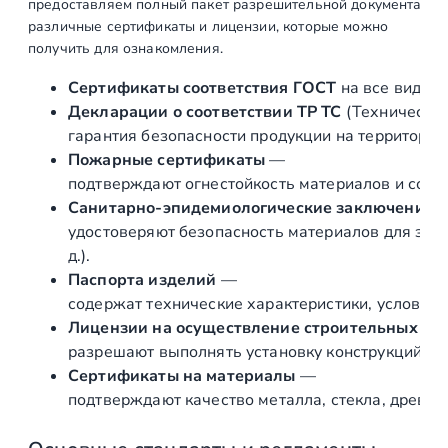
предоставляем полный пакет разрешительной документации п
г
различные сертификаты и лицензии, которые можно
а
получить для ознакомления.
п
о
Сертификаты соответствия ГОСТ
на все виды л
д
Декларации о соответствии ТР ТС
(Техническог
4
гарантия безопасности продукции на территории
0
Пожарные сертификаты
—
х
подтверждают огнестойкость материалов и соот
4
Санитарно‑эпидемиологические заключения
0
удостоверяют безопасность материалов для здор
м
д.).
м
Паспорта изделий
—
,
содержат технические характеристики, условия 
п
Лицензии на осуществление строительных и 
о
разрешают выполнять установку конструкций «по
д
Сертификаты на материалы
—
з
подтверждают качество металла, стекла, древес
о
л