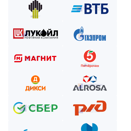
Рассчитаем стоимость, подберём вариант расчёта и начнём р
Как оплатить? Пошаговая инструкция
Оставьте заявку на сайте или по телефону.
Получите смету и договор.
Выберите способ оплаты из предложенных.
Внесите предоплату (если требуется).
Отслеживайте этапы производства и монтажа.
Оплатите остаток после приёмки —
и наслаждайтесь новой конструкцией!