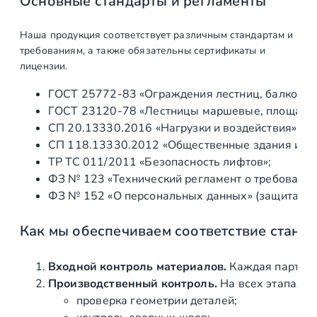
Основные стандарты и регламенты
о
т
Наша продукция соответствует различным стандартам и
о
требованиям, а также обязательны сертификаты и
(
лицензии.
A
ГОСТ 25772‑83 «Ограждения лестниц, балконов 
I
ГОСТ 23120‑78 «Лестницы маршевые, площадки 
S
СП 20.13330.2016 «Нагрузки и воздействия» (а
I
СП 118.13330.2012 «Общественные здания и со
3
ТР ТС 011/2011 «Безопасность лифтов»;
0
ФЗ № 123 «Технический регламент о требования
4
ФЗ № 152 «О персональных данных» (защита ин
)
Как мы обеспечиваем соответствие станд
Входной контроль материалов.
Каждая партия 
Производственный контроль.
На всех этапах и
проверка геометрии деталей;