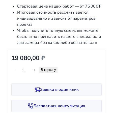
Стартовая цена наших работ — от 75 000 ₽
Итоговая стоимость рассчитывается
индивидуально и зависит от параметров
проекта
Чтобы получить точную смету, вы можете
бесплатно пригласить нашего специалиста
для замера без каких‑либо обязательств
19 080,00
₽
К
−
+
В корзину
о
л
и
Заявка в один клик
ч
е
с
Бесплатная консультация
т