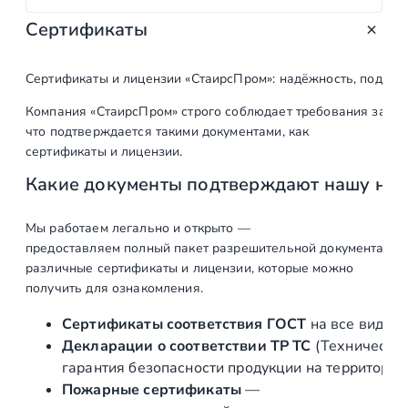
в
Сертификаты
о
т
о
Сертификаты и лицензии «СтаирсПром»: надёжность, подтв
в
Компания «СтаирсПром» строго соблюдает требования закон
а
что подтверждается такими документами, как
р
сертификаты и лицензии.
а
Какие документы подтверждают нашу на
Ц
е
л
Мы работаем легально и открыто —
предоставляем полный пакет разрешительной документации п
ь
различные сертификаты и лицензии, которые можно
н
получить для ознакомления.
о
с
Сертификаты соответствия ГОСТ
на все виды л
т
Декларации о соответствии ТР ТС
(Техническог
е
гарантия безопасности продукции на территории
к
Пожарные сертификаты
—
л