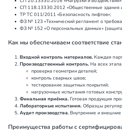
СП 20.13330.2016 «Нагрузки и воздействия» (а
е
СП 118.13330.2012 «Общественные здания и со
с
ТР ТС 011/2011 «Безопасность лифтов»;
у
ФЗ № 123 «Технический регламент о требования
щ
ФЗ № 152 «О персональных данных» (защита ин
е
м
Как мы обеспечиваем соответствие станд
с
т
е
Входной контроль материалов.
Каждая партия 
к
Производственный контроль.
На всех этапах и
л
проверка геометрии деталей;
е
контроль сварных швов;
тестирование защитных покрытий;
нагрузочные испытания готовых конструкц
Финальная приёмка.
Готовая продукция провер
Лабораторные испытания.
Образцы регулярно н
Аудит производства.
Внутренние и внешние про
Преимущества работы с сертифицирован