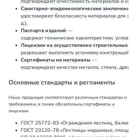
подтверждают огнестойкость материалов и соот
я
Санитарно‑эпидемиологические заключения
н
удостоверяют безопасность материалов для здор
н
д.).
ы
Паспорта изделий
—
е
содержат технические характеристики, условия 
о
Лицензии на осуществление строительных и 
г
разрешают выполнять установку конструкций «по
р
Сертификаты на материалы
—
а
подтверждают качество металла, стекла, древес
ж
д
Основные стандарты и регламенты
е
н
Наша продукция соответствует различным стандартам и
и
требованиям, а также обязательны сертификаты и
я
лицензии.
н
ГОСТ 25772‑83 «Ограждения лестниц, балконов 
а
ГОСТ 23120‑78 «Лестницы маршевые, площадки 
н