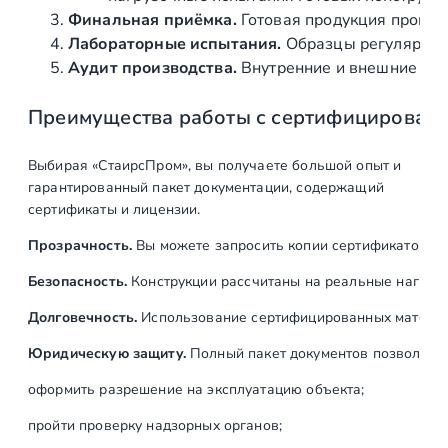
й
Финальная приёмка.
Готовая продукция провер
,
Лабораторные испытания.
Образцы регулярно н
9
Аудит производства.
Внутренние и внешние про
0
Преимущества работы с сертифицирован
°
,
с
Выбирая «СтаирсПром», вы получаете большой опыт и
т
гарантированный пакет документации, содержащий
е
сертификаты и лицензии.
к
Прозрачность.
Вы можете запросить копии сертификатов на
л
о
Безопасность.
Конструкции рассчитаны на реальные нагрузк
-
Долговечность.
Использование сертифицированных материал
с
т
Юридическую защиту.
Полный пакет документов позволяет:
е
оформить разрешение на эксплуатацию объекта;
к
л
пройти проверку надзорных органов;