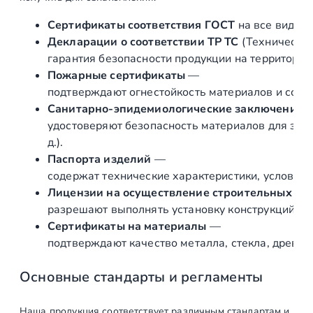
н
и
Сертификаты соответствия ГОСТ
на все виды л
т
Декларации о соответствии ТР ТС
(Техническог
е
гарантия безопасности продукции на территории
л
Пожарные сертификаты
—
ь
подтверждают огнестойкость материалов и соот
д
Санитарно‑эпидемиологические заключения
л
удостоверяют безопасность материалов для здор
я
д.).
с
Паспорта изделий
—
т
содержат технические характеристики, условия 
е
Лицензии на осуществление строительных и 
к
разрешают выполнять установку конструкций «по
л
Сертификаты на материалы
—
а
подтверждают качество металла, стекла, древес
8
м
Основные стандарты и регламенты
м
,
Наша продукция соответствует различным стандартам и