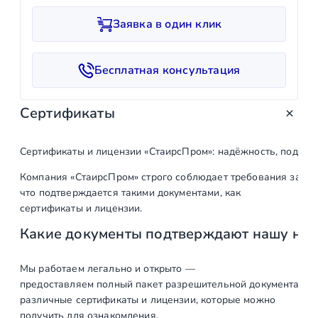
и
Заявка в один клик
ч
е
с
Бесплатная консультация
т
в
Сертификаты
о
т
о
Сертификаты и лицензии «СтаирсПром»: надёжность, подтв
в
Компания «СтаирсПром» строго соблюдает требования закон
а
что подтверждается такими документами, как
р
сертификаты и лицензии.
а
Какие документы подтверждают нашу на
У
п
л
Мы работаем легально и открыто —
предоставляем полный пакет разрешительной документации п
о
различные сертификаты и лицензии, которые можно
т
получить для ознакомления.