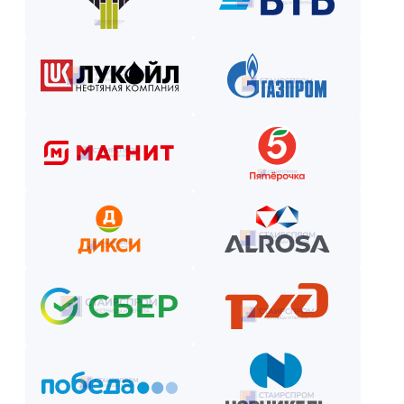
Как оплатить? Пошаговая инструкция
Оставьте заявку на сайте или по телефону.
Получите смету и договор.
Выберите способ оплаты из предложенных.
Внесите предоплату (если требуется).
Отслеживайте этапы производства и монтажа.
Оплатите остаток после приёмки —
и наслаждайтесь новой конструкцией!