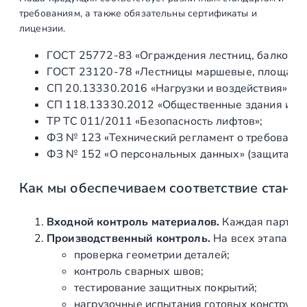
п
требованиям, а также обязательны сертификаты и
о
лицензии.
л
ГОСТ 25772‑83 «Ограждения лестниц, балконов 
у
ГОСТ 23120‑78 «Лестницы маршевые, площадки 
п
СП 20.13330.2016 «Нагрузки и воздействия» (а
р
СП 118.13330.2012 «Общественные здания и со
о
ТР ТС 011/2011 «Безопасность лифтов»;
з
ФЗ № 123 «Технический регламент о требования
р
ФЗ № 152 «О персональных данных» (защита ин
а
ч
Как мы обеспечиваем соответствие станд
н
ы
й
Входной контроль материалов.
Каждая партия 
ч
Производственный контроль.
На всех этапах и
е
проверка геометрии деталей;
р
контроль сварных швов;
н
тестирование защитных покрытий;
ы
нагрузочные испытания готовых конструкц