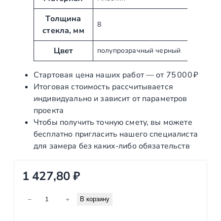
и
ч
б
е
Толщина
8
у
н
стекла, мм
т
и
ы
е
Цвет
полупрозрачный черный
Стартовая цена наших работ — от 75 000 ₽
Итоговая стоимость рассчитывается
индивидуально и зависит от параметров
проекта
Чтобы получить точную смету, вы можете
бесплатно пригласить нашего специалиста
для замера без каких‑либо обязательств
1 427,80
₽
К
−
+
В корзину
о
л