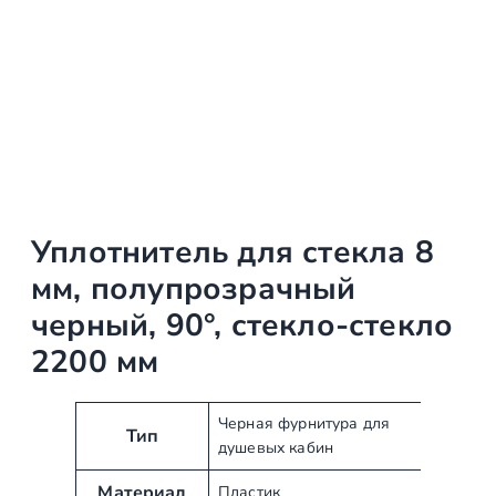
Уплотнитель для стекла 8
мм, полупрозрачный
черный, 90°, стекло-стекло
2200 мм
А
З
Черная фурнитура для
Тип
душевых кабин
т
н
р
а
Материал
Пластик