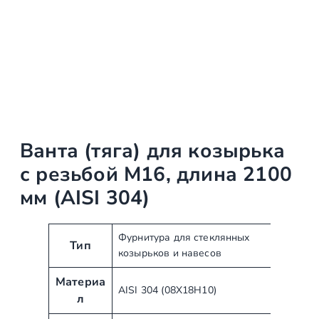
Ванта (тяга) для козырька
с резьбой М16, длина 2100
мм (AISI 304)
А
З
Фурнитура для стеклянных
Тип
козырьков и навесов
т
н
р
а
Материа
и
ч
AISI 304 (08Х18Н10)
л
б
е