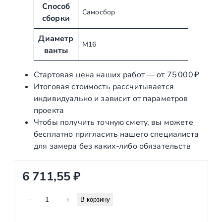
у
н
Способ
Самосбор
т
и
сборки
ы
е
Диаметр
М16
ванты
Стартовая цена наших работ — от 75 000 ₽
Итоговая стоимость рассчитывается
индивидуально и зависит от параметров
проекта
Чтобы получить точную смету, вы можете
бесплатно пригласить нашего специалиста
для замера без каких‑либо обязательств
6 711,55
₽
К
−
+
В корзину
о
л