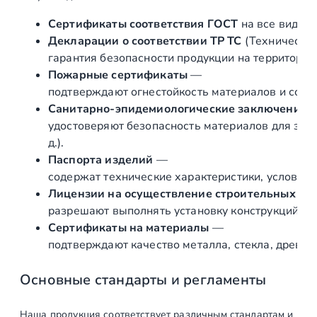
(
т
Сертификаты соответствия ГОСТ
на все виды л
я
Декларации о соответствии ТР ТС
(Техническог
г
гарантия безопасности продукции на территории
а
Пожарные сертификаты
—
)
подтверждают огнестойкость материалов и соот
д
Санитарно‑эпидемиологические заключения
л
удостоверяют безопасность материалов для здор
я
д.).
к
Паспорта изделий
—
о
содержат технические характеристики, условия 
з
Лицензии на осуществление строительных и 
ы
разрешают выполнять установку конструкций «по
р
Сертификаты на материалы
—
ь
подтверждают качество металла, стекла, древес
к
а
Основные стандарты и регламенты
с
р
Наша продукция соответствует различным стандартам и