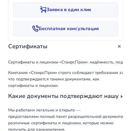
и
Заявка в один клик
ч
е
с
Бесплатная консультация
т
в
Сертификаты
о
т
о
Сертификаты и лицензии «СтаирсПром»: надёжность, подтв
в
Компания «СтаирсПром» строго соблюдает требования закон
а
что подтверждается такими документами, как
р
сертификаты и лицензии.
а
Какие документы подтверждают нашу на
В
а
н
Мы работаем легально и открыто —
предоставляем полный пакет разрешительной документации п
т
различные сертификаты и лицензии, которые можно
а
получить для ознакомления.