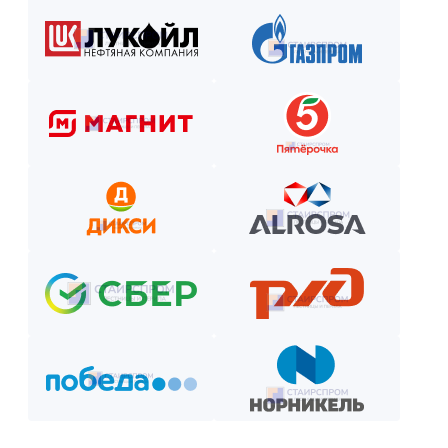
Как оплатить? Пошаговая инструкция
Оставьте заявку на сайте или по телефону.
Получите смету и договор.
Выберите способ оплаты из предложенных.
Внесите предоплату (если требуется).
Отслеживайте этапы производства и монтажа.
Оплатите остаток после приёмки —
и наслаждайтесь новой конструкцией!