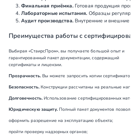
м
Финальная приёмка.
Готовая продукция провер
м
Лабораторные испытания.
Образцы регулярно н
(
Аудит производства.
Внутренние и внешние про
A
Преимущества работы с сертифицирован
I
S
I
Выбирая «СтаирсПром», вы получаете большой опыт и
3
гарантированный пакет документации, содержащий
0
сертификаты и лицензии.
4
Прозрачность.
Вы можете запросить копии сертификатов на
)
Безопасность.
Конструкции рассчитаны на реальные нагрузк
Долговечность.
Использование сертифицированных материал
Юридическую защиту.
Полный пакет документов позволяет:
оформить разрешение на эксплуатацию объекта;
пройти проверку надзорных органов;