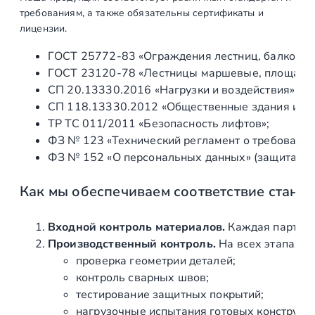
е
требованиям, а также обязательны сертификаты и
з
лицензии.
ь
ГОСТ 25772‑83 «Ограждения лестниц, балконов 
б
ГОСТ 23120‑78 «Лестницы маршевые, площадки 
о
СП 20.13330.2016 «Нагрузки и воздействия» (а
й
СП 118.13330.2012 «Общественные здания и со
М
ТР ТС 011/2011 «Безопасность лифтов»;
1
ФЗ № 123 «Технический регламент о требования
6
ФЗ № 152 «О персональных данных» (защита ин
,
д
Как мы обеспечиваем соответствие станд
л
и
н
Входной контроль материалов.
Каждая партия 
а
Производственный контроль.
На всех этапах и
2
проверка геометрии деталей;
1
контроль сварных швов;
0
тестирование защитных покрытий;
0
нагрузочные испытания готовых конструкц