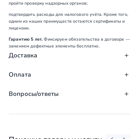
пройти проверку надзорных органов;
подтвердить расходы для налогового учёта. Кроме того,
одним из наших преимуществ остаются сертификаты и
лицензии.
Гарантию 5 лет.
Фиксируем обязательства в договоре —
заменяем дефектные элементы бесплатно.
Доставка
Доставка от «СтаирсПром»: аккуратно, вов
Оплата
Компания «СтаирсПром» организует профессиональную доста
Оплата услуг «СтаирсПром»: удобно, над
от упаковки на производстве до разгрузки на объекте. Дове
Вопросы/ответы
Какие изделия мы доставляем
Заказываете лестницу, ограждение или перила в компании 
выберите тот, что подходит именно вам!
маршевые, винтовые, консольные и модульные л
Предусмотрена ли возможность
Доступные способы оплаты
стеклянные ограждения (на точечных крепления
заключения договора с «Стаирспром»?
перила и балясины (металлические, деревянные,
комплектующие и фурнитура (крепления, стойки,
Банковской картой онлайн