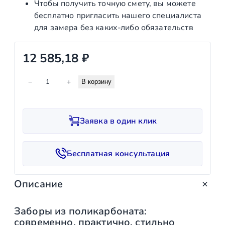
Чтобы получить точную смету, вы можете
бесплатно пригласить нашего специалиста
для замера без каких‑либо обязательств
12 585,18
₽
К
−
+
В корзину
о
л
и
Заявка в один клик
ч
е
с
Бесплатная консультация
т
в
Описание
о
т
о
Заборы из поликарбоната:
современно, практично, стильно
в