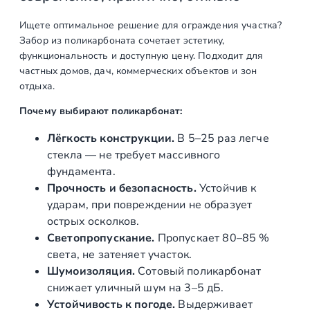
а
Ищете оптимальное решение для ограждения участка?
р
Забор из поликарбоната сочетает эстетику,
а
функциональность и доступную цену. Подходит для
З
частных домов, дач, коммерческих объектов и зон
а
отдыха.
б
о
Почему выбирают поликарбонат:
р
Лёгкость конструкции.
В 5–25 раз легче
ы
стекла — не требует массивного
и
фундамента.
з
Прочность и безопасность.
Устойчив к
п
ударам, при повреждении не образует
о
острых осколков.
л
Светопропускание.
Пропускает 80–85 %
и
света, не затеняет участок.
к
Шумоизоляция.
Сотовый поликарбонат
а
снижает уличный шум на 3–5 дБ.
р
Устойчивость к погоде.
Выдерживает