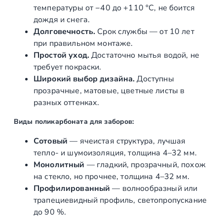
б
температуры от −40 до +110 °C, не боится
о
дождя и снега.
н
Долговечность.
Срок службы — от 10 лет
а
при правильном монтаже.
т
Простой уход.
Достаточно мытья водой, не
а
требует покраски.
Широкий выбор дизайна.
Доступны
прозрачные, матовые, цветные листы в
разных оттенках.
Виды поликарбоната для заборов:
Сотовый
— ячеистая структура, лучшая
тепло- и шумоизоляция, толщина 4–32 мм.
Монолитный
— гладкий, прозрачный, похож
на стекло, но прочнее, толщина 4–32 мм.
Профилированный
— волнообразный или
трапециевидный профиль, светопропускание
до 90 %.