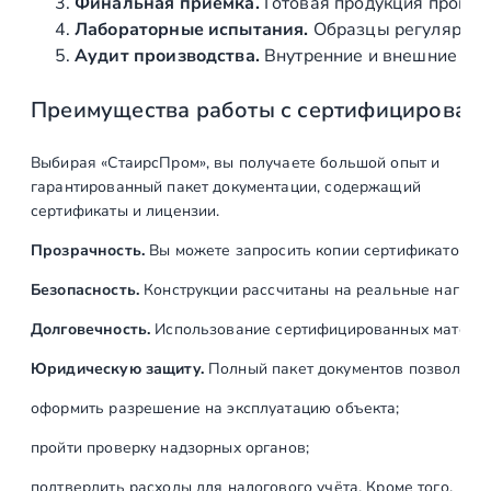
Д
Финальная приёмка.
Готовая продукция провер
,
Лабораторные испытания.
Образцы регулярно н
L
Аудит производства.
Внутренние и внешние про
=
Преимущества работы с сертифицирован
3
0
0
Выбирая «СтаирсПром», вы получаете большой опыт и
0
гарантированный пакет документации, содержащий
м
сертификаты и лицензии.
м
Прозрачность.
Вы можете запросить копии сертификатов на
Безопасность.
Конструкции рассчитаны на реальные нагрузк
Долговечность.
Использование сертифицированных материал
Юридическую защиту.
Полный пакет документов позволяет:
оформить разрешение на эксплуатацию объекта;
пройти проверку надзорных органов;
подтвердить расходы для налогового учёта. Кроме того,