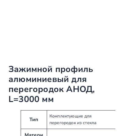
Зажимной профиль
алюминиевый для
перегородок АНОД,
L=3000 мм
А
З
Комплектующие для
Тип
перегородок из стекла
т
н
р
а
Матери