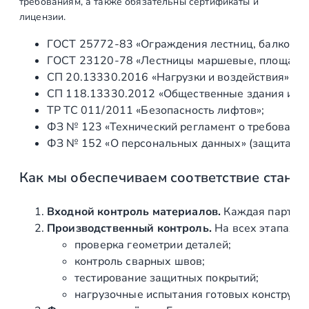
требованиям, а также обязательны сертификаты и
й
лицензии.
д
ГОСТ 25772‑83 «Ограждения лестниц, балконов 
л
ГОСТ 23120‑78 «Лестницы маршевые, площадки 
я
СП 20.13330.2016 «Нагрузки и воздействия» (а
п
СП 118.13330.2012 «Общественные здания и со
е
ТР ТС 011/2011 «Безопасность лифтов»;
р
ФЗ № 123 «Технический регламент о требования
е
ФЗ № 152 «О персональных данных» (защита ин
г
о
Как мы обеспечиваем соответствие станд
р
о
д
Входной контроль материалов.
Каждая партия 
о
Производственный контроль.
На всех этапах и
к
проверка геометрии деталей;
А
контроль сварных швов;
Н
тестирование защитных покрытий;
О
нагрузочные испытания готовых конструкц