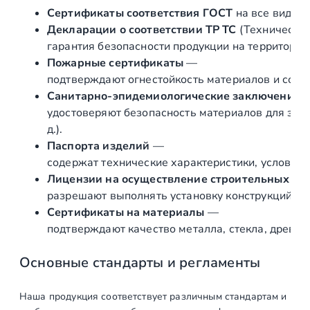
о
Сертификаты соответствия ГОСТ
на все виды л
й
Декларации о соответствии ТР ТС
(Техническог
п
гарантия безопасности продукции на территории
р
Пожарные сертификаты
—
о
подтверждают огнестойкость материалов и соот
ф
Санитарно‑эпидемиологические заключения
и
удостоверяют безопасность материалов для здор
л
д.).
ь
Паспорта изделий
—
а
содержат технические характеристики, условия 
л
Лицензии на осуществление строительных и 
ю
разрешают выполнять установку конструкций «по
м
Сертификаты на материалы
—
и
подтверждают качество металла, стекла, древес
н
и
Основные стандарты и регламенты
е
в
Наша продукция соответствует различным стандартам и
ы