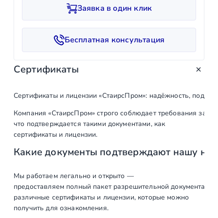
и
Заявка в один клик
ч
е
с
Бесплатная консультация
т
в
Сертификаты
о
т
о
Сертификаты и лицензии «СтаирсПром»: надёжность, подтв
в
Компания «СтаирсПром» строго соблюдает требования закон
а
что подтверждается такими документами, как
р
сертификаты и лицензии.
а
Какие документы подтверждают нашу на
З
а
ж
Мы работаем легально и открыто —
предоставляем полный пакет разрешительной документации п
и
различные сертификаты и лицензии, которые можно
м
получить для ознакомления.
н