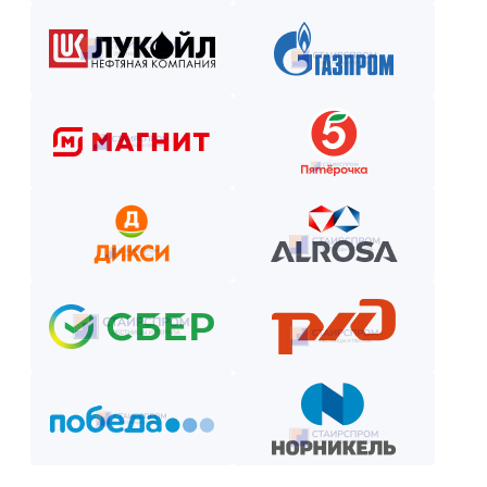
Оставьте заявку на сайте или по телефону.
Получите смету и договор.
Выберите способ оплаты из предложенных.
Внесите предоплату (если требуется).
Отслеживайте этапы производства и монтажа.
Оплатите остаток после приёмки —
и наслаждайтесь новой конструкцией!