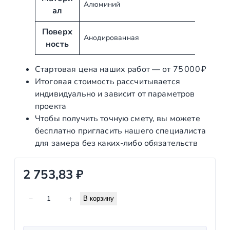
и
ч
Алюминий
ал
б
е
у
н
Поверх
Анодированная
т
и
ность
ы
е
Стартовая цена наших работ — от 75 000 ₽
Итоговая стоимость рассчитывается
индивидуально и зависит от параметров
проекта
Чтобы получить точную смету, вы можете
бесплатно пригласить нашего специалиста
для замера без каких‑либо обязательств
2 753,83
₽
К
−
+
В корзину
о
л