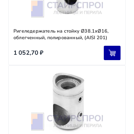
Ригеледержатель на стойку Ø38.1хØ16,
облегченный, полированный, (AISI 201)
1 052,70
₽