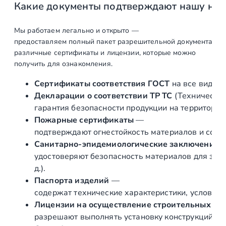
Какие документы подтверждают нашу на
Р
и
г
Мы работаем легально и открыто —
предоставляем полный пакет разрешительной документации п
е
различные сертификаты и лицензии, которые можно
л
получить для ознакомления.
е
д
Сертификаты соответствия ГОСТ
на все виды л
е
Декларации о соответствии ТР ТС
(Техническог
р
гарантия безопасности продукции на территории
ж
Пожарные сертификаты
—
а
подтверждают огнестойкость материалов и соот
т
Санитарно‑эпидемиологические заключения
е
удостоверяют безопасность материалов для здор
л
д.).
ь
Паспорта изделий
—
н
содержат технические характеристики, условия 
а
Лицензии на осуществление строительных и 
с
разрешают выполнять установку конструкций «по
т