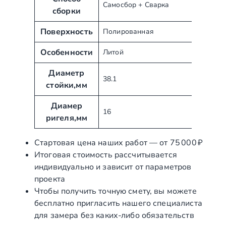
Самосбор + Сварка
у
н
сборки
т
и
ы
Поверхность
е
Полированная
Особенности
Литой
Диаметр
38.1
стойки,мм
Диамер
16
ригеля,мм
Стартовая цена наших работ — от 75 000 ₽
Итоговая стоимость рассчитывается
индивидуально и зависит от параметров
проекта
Чтобы получить точную смету, вы можете
бесплатно пригласить нашего специалиста
для замера без каких‑либо обязательств