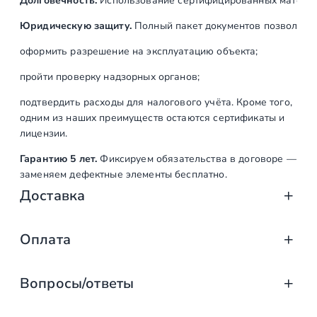
Долговечность.
Использование сертифицированных материал
A
I
Юридическую защиту.
Полный пакет документов позволяет:
S
оформить разрешение на эксплуатацию объекта;
I
3
пройти проверку надзорных органов;
1
подтвердить расходы для налогового учёта. Кроме того,
6
одним из наших преимуществ остаются сертификаты и
)
лицензии.
Гарантию 5 лет.
Фиксируем обязательства в договоре —
заменяем дефектные элементы бесплатно.
Доставка
Доставка от «СтаирсПром»: аккуратно, вов
Оплата
Компания «СтаирсПром» организует профессиональную доста
Оплата услуг «СтаирсПром»: удобно, над
от упаковки на производстве до разгрузки на объекте. Дове
Вопросы/ответы
Какие изделия мы доставляем
Заказываете лестницу, ограждение или перила в компании 