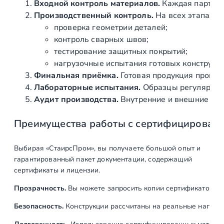
п
Входной контроль материалов.
Каждая партия 
о
Производственный контроль.
На всех этапах и
л
проверка геометрии деталей;
и
контроль сварных швов;
р
тестирование защитных покрытий;
о
нагрузочные испытания готовых конструкц
в
Финальная приёмка.
Готовая продукция провер
а
Лабораторные испытания.
Образцы регулярно н
н
Аудит производства.
Внутренние и внешние про
н
Преимущества работы с сертифицирован
ы
й
,
Выбирая «СтаирсПром», вы получаете большой опыт и
л
гарантированный пакет документации, содержащий
и
сертификаты и лицензии.
т
Прозрачность.
Вы можете запросить копии сертификатов на
о
й
Безопасность.
Конструкции рассчитаны на реальные нагрузк
(