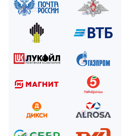
без переплат на срок до 6 месяцев. Оформим заявку за 15 ми
Закажите лестницу или ограждение с удобной схемой опл
Рассчитаем стоимость, подберём вариант расчёта и начнём р
Как оплатить? Пошаговая инструкция
Оставьте заявку на сайте или по телефону.
Получите смету и договор.
Выберите способ оплаты из предложенных.
Внесите предоплату (если требуется).
Отслеживайте этапы производства и монтажа.
Оплатите остаток после приёмки —
и наслаждайтесь новой конструкцией!