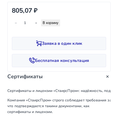
805,07
₽
К
−
+
В корзину
о
л
и
Заявка в один клик
ч
е
с
Бесплатная консультация
т
в
Сертификаты
о
т
о
Сертификаты и лицензии «СтаирсПром»: надёжность, подтв
в
Компания «СтаирсПром» строго соблюдает требования закон
а
что подтверждается такими документами, как
р
сертификаты и лицензии.
а