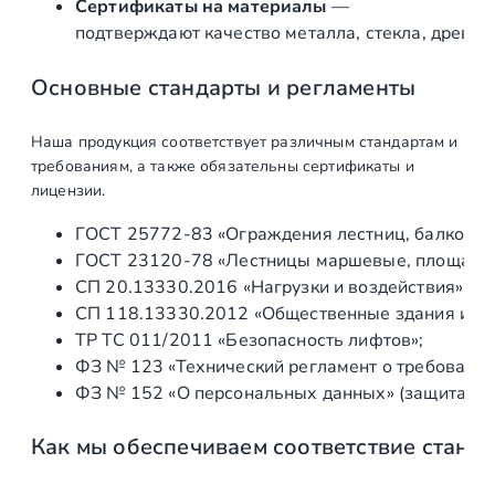
Сертификаты на материалы
—
о
подтверждают качество металла, стекла, древес
й
к
Основные стандарты и регламенты
у
Ø
Наша продукция соответствует различным стандартам и
3
требованиям, а также обязательны сертификаты и
8
лицензии.
.
ГОСТ 25772‑83 «Ограждения лестниц, балконов 
1
ГОСТ 23120‑78 «Лестницы маршевые, площадки 
х
СП 20.13330.2016 «Нагрузки и воздействия» (а
Ø
СП 118.13330.2012 «Общественные здания и со
1
ТР ТС 011/2011 «Безопасность лифтов»;
6
ФЗ № 123 «Технический регламент о требования
.
ФЗ № 152 «О персональных данных» (защита ин
8
м
Как мы обеспечиваем соответствие станд
м
,