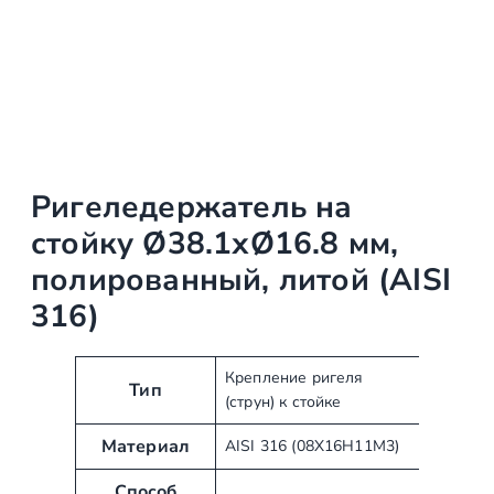
Ригеледержатель на
стойку Ø38.1хØ16.8 мм,
полированный, литой (AISI
316)
А
З
Крепление ригеля
Тип
(струн) к стойке
т
н
р
а
Материал
AISI 316 (08Х16Н11М3)
и
ч
б
е
Способ