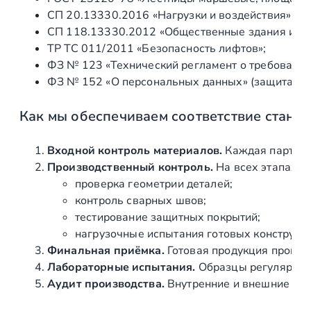
СП 20.13330.2016 «Нагрузки и воздействия» (а
4
СП 118.13330.2012 «Общественные здания и со
ТР ТС 011/2011 «Безопасность лифтов»;
ФЗ № 123 «Технический регламент о требования
ФЗ № 152 «О персональных данных» (защита ин
Как мы обеспечиваем соответствие станд
Входной контроль материалов.
Каждая партия 
Производственный контроль.
На всех этапах и
проверка геометрии деталей;
контроль сварных швов;
тестирование защитных покрытий;
нагрузочные испытания готовых конструкц
Финальная приёмка.
Готовая продукция провер
Лабораторные испытания.
Образцы регулярно н
Аудит производства.
Внутренние и внешние про