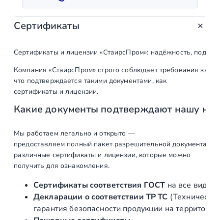
т
в
Сертификаты
о
т
о
Сертификаты и лицензии «СтаирсПром»: надёжность, подтв
в
Компания «СтаирсПром» строго соблюдает требования закон
а
что подтверждается такими документами, как
р
сертификаты и лицензии.
а
Какие документы подтверждают нашу на
Д
в
е
Мы работаем легально и открыто —
предоставляем полный пакет разрешительной документации п
р
различные сертификаты и лицензии, которые можно
н
получить для ознакомления.
а
я
Сертификаты соответствия ГОСТ
на все виды л
р
Декларации о соответствии ТР ТС
(Техническог
у
гарантия безопасности продукции на территории
ч