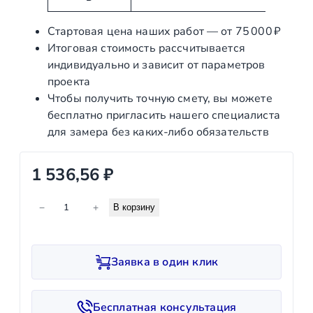
т
и
ы
е
Стартовая цена наших работ — от 75 000 ₽
Итоговая стоимость рассчитывается
индивидуально и зависит от параметров
проекта
Чтобы получить точную смету, вы можете
бесплатно пригласить нашего специалиста
для замера без каких‑либо обязательств
1 536,56
₽
К
−
+
В корзину
о
л
и
Заявка в один клик
ч
е
с
Бесплатная консультация