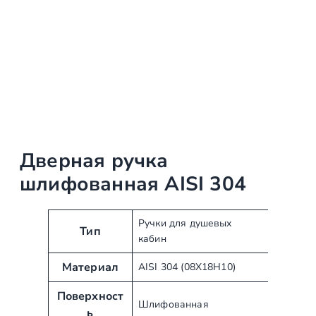
Дверная ручка
шлифованная AISI 304
А
З
Ручки для душевых
Тип
кабин
т
н
р
а
Материал
AISI 304 (08Х18Н10)
и
ч
б
е
Поверхност
Шлифованная
у
н
ь