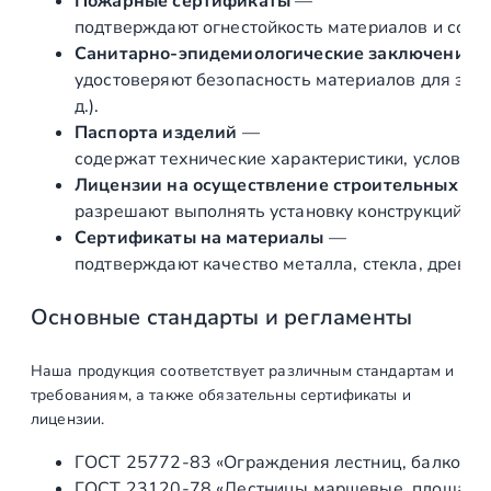
Пожарные сертификаты
—
к
подтверждают огнестойкость материалов и соот
а
Санитарно‑эпидемиологические заключения
ш
удостоверяют безопасность материалов для здор
л
д.).
и
Паспорта изделий
—
ф
содержат технические характеристики, условия 
о
Лицензии на осуществление строительных и 
в
разрешают выполнять установку конструкций «по
а
Сертификаты на материалы
—
н
подтверждают качество металла, стекла, древес
н
а
Основные стандарты и регламенты
я
A
Наша продукция соответствует различным стандартам и
I
требованиям, а также обязательны сертификаты и
S
лицензии.
I
ГОСТ 25772‑83 «Ограждения лестниц, балконов 
3
ГОСТ 23120‑78 «Лестницы маршевые, площадки 
0