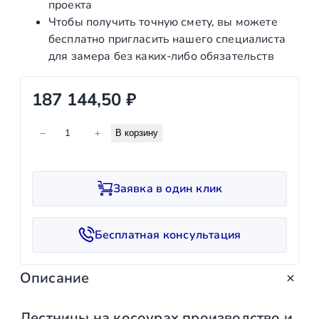
проекта
Чтобы получить точную смету, вы можете
бесплатно пригласить нашего специалиста
для замера без каких‑либо обязательств
187 144,50
₽
К
−
+
В корзину
о
л
и
Заявка в один клик
ч
е
с
Бесплатная консультация
т
в
Описание
о
т
о
Лестницы на косоурах производство и