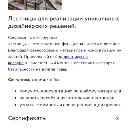
Лестницы для реализации уникальных
дизайнерских решений.
Современные
косоурные
лестницы
— это
сочетание
функциональности
и
дизайна.
Благодаря
разнообразию
материалов
и
конфигураций
они
по
зданий.
Правильный
выбор
лестницы на
косоуре
и
качественный
монтаж, обеспечат
комфорт
и
безопасность
на
долгие
годы.
Свяжитесь
с
нами
,
чтобы:
получить
консультацию
по
выбору
материала
и
д
заказать
расчёт
и
изготовление
лестницы;
узнать
стоимость
и
сроки
реализации
проекта.
Сертификаты