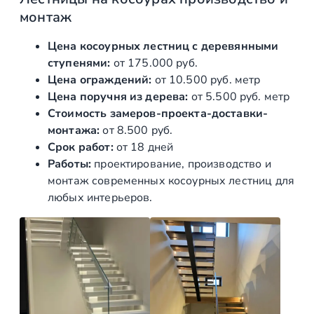
в
монтаж
а
р
Цена косоурных лестниц с деревянными
а
ступенями:
от 175.000 руб.
К
Цена ограждений:
от 10.500 руб. метр
о
Цена поручня из дерева:
от 5.500 руб. метр
с
Стоимость замеров-проекта-доставки-
о
монтажа:
от 8.500 руб.
у
Срок работ:
от 18 дней
р
Работы:
проектирование, производство и
н
монтаж современных косоурных лестниц для
ы
любых интерьеров.
е
л
е
с
т
н