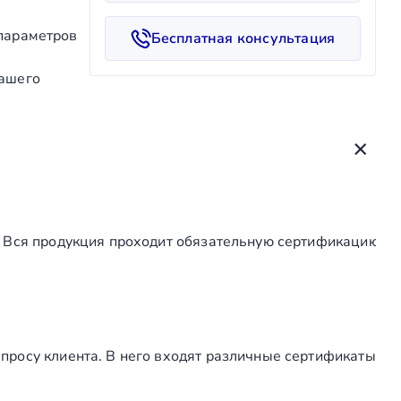
е
с
 параметров
Бесплатная консультация
т
в
нашего
о
т
о
в
а
р
а
. Вся продукция проходит обязательную сертификацию, а
К
о
з
ы
р
е
просу клиента. В него входят различные сертификаты
к
н