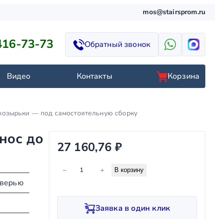
mos@stairsprom.ru
416-73-73
Обратный звонок
Видео
Контакты
Корзина
козырьки — под самостоятельную сборку
нос до
27 160,76
₽
К
−
+
В корзину
о
дверью
л
и
Заявка в один клик
ч