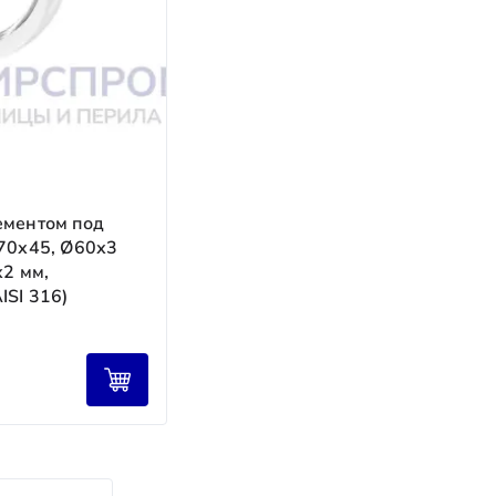
а в стоимости изделия.
ементом под
 70х45, Ø60х3
х2 мм,
ISI 316)
налов ТК предоставляется бесплатно; при
юдение сроков.
 на всём пути.