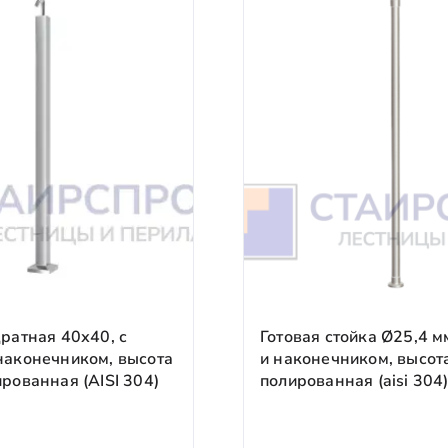
ч»
но согласуйте дату и время.
заказов в пределах МКАД).
 и утверждения 3D‑проекта. Запускаем производство.
конструкции (предоставляем фото/видео отчёт). Организу
писания акта сдачи‑приёмки. Вы получаете гарантию на 5
Срок
1–2 рабочих дня
(для стандартных проектов).
2–5 рабочих дней
зависимости от сложности и материалов).
водства (за вычетом расходов на проектирование).
3–10 рабочих дней
ратная 40х40, с
Готовая стойка Ø25,4 м
24 часа
наконечником, высота
и наконечником, высот
рованная (AISI 304)
полированная (aisi 304
томатически.
чих дня. После оплаты просим прислать платёжное поруче