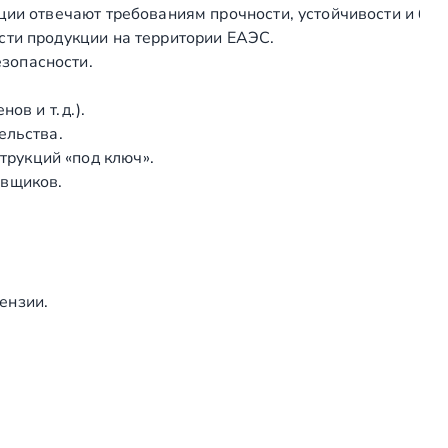
ции отвечают требованиям прочности, устойчивости и без
а
сти продукции на территории ЕАЭС.
а
зопасности.
л
ю
в и т. д.).
м
ельства.
и
рукций «под ключ».
н
авщиков.
и
е
в
о
м
ензии.
п
р
о
ф
и
л