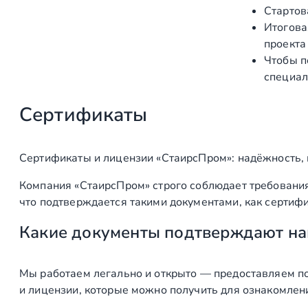
Стартов
б
е
Итогова
у
н
проекта
т
и
Чтобы п
ы
е
специал
Сертификаты
Сертификаты и лицензии «СтаирсПром»: надёжность,
Компания «СтаирсПром» строго соблюдает требования
что подтверждается такими документами, как сертифи
Какие документы подтверждают на
Мы работаем легально и открыто — предоставляем по
и лицензии, которые можно получить для ознакомлен