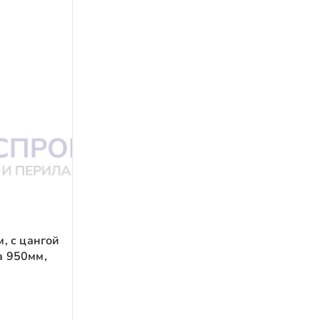
ем доставку.
 лет.
м, с цангой
а 950мм,
)
ние.