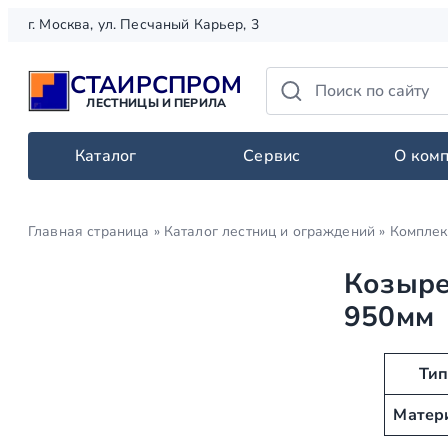
Перейти
г. Москва, ул. Песчаный Карьер, 3
к
содержимому
СТАИРСПРОМ
ЛЕСТНИЦЫ И ПЕРИЛА
Каталог
Сервис
О ком
Главная страница
»
Каталог лестниц и ограждений
»
Комплек
Козыре
950мм
А
З
Ти
т
н
Матер
р
а
и
ч