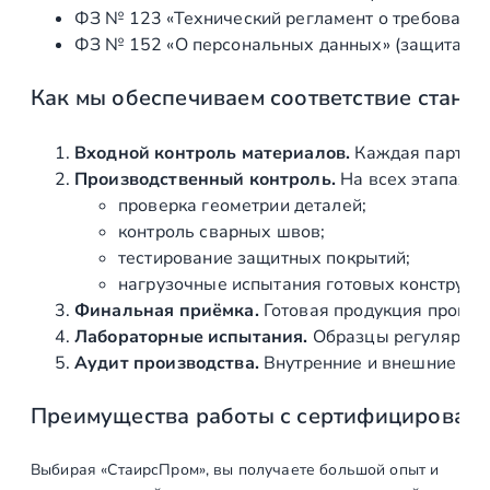
₽
ФЗ № 123 «Технический регламент о требования
.
ФЗ № 152 «О персональных данных» (защита ин
Как мы обеспечиваем соответствие станд
Входной контроль материалов.
Каждая партия 
Производственный контроль.
На всех этапах и
проверка геометрии деталей;
контроль сварных швов;
тестирование защитных покрытий;
нагрузочные испытания готовых конструкц
Финальная приёмка.
Готовая продукция провер
Лабораторные испытания.
Образцы регулярно н
Аудит производства.
Внутренние и внешние про
Преимущества работы с сертифицирован
Выбирая «СтаирсПром», вы получаете большой опыт и