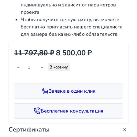
индивидуально и зависит от параметров
проекта
Чтобы получить точную смету, вы можете
бесплатно пригласить нашего специалиста
для замера без каких‑либо обязательств
П
Т
11 797,80
₽
8 500,00
₽
е
е
К
−
+
В корзину
р
к
о
л
в
у
и
о
щ
Заявка в один клик
ч
н
а
е
с
а
я
Бесплатная консультация
т
ч
ц
в
Сертификаты
а
е
о