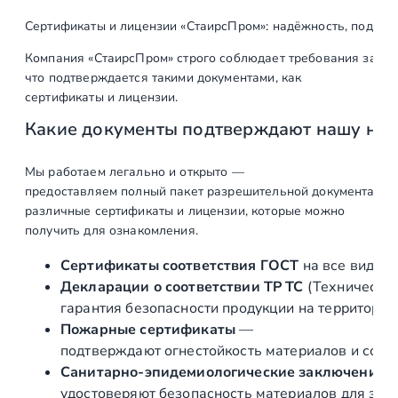
т
л
н
о
Сертификаты и лицензии «СтаирсПром»: надёжность, подтв
ь
а
в
Компания «СтаирсПром» строго соблюдает требования закон
н
:
а
что подтверждается такими документами, как
р
а
8
сертификаты и лицензии.
а
я
5
Какие документы подтверждают нашу на
М
ц
0
о
н
Мы работаем легально и открыто —
е
0
предоставляем полный пакет разрешительной документации п
т
н
,
различные сертификаты и лицензии, которые можно
а
получить для ознакомления.
а
0
ж
с
с
0
Сертификаты соответствия ГОСТ
на все виды л
т
Декларации о соответствии ТР ТС
(Техническог
о
е
гарантия безопасности продукции на территории
с
₽
к
Пожарные сертификаты
—
л
т
.
подтверждают огнестойкость материалов и соот
я
Санитарно‑эпидемиологические заключения
а
н
удостоверяют безопасность материалов для здор