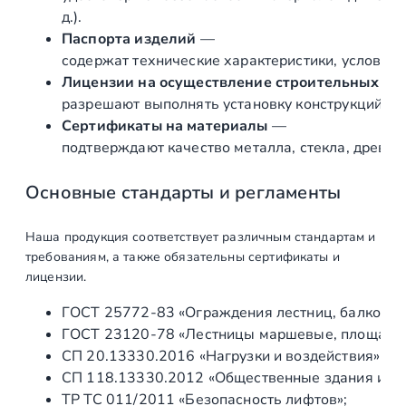
в
н
д.).
ы
л
Паспорта изделий
—
х
содержат технические характеристики, условия 
я
о
Лицензии на осуществление строительных и 
л
г
разрешают выполнять установку конструкций «по
р
а
Сертификаты на материалы
—
а
подтверждают качество металла, стекла, древес
1
ж
1
д
Основные стандарты и регламенты
е
7
н
Наша продукция соответствует различным стандартам и
9
и
требованиям, а также обязательны сертификаты и
7
й
лицензии.
,
ГОСТ 25772‑83 «Ограждения лестниц, балконов 
8
ГОСТ 23120‑78 «Лестницы маршевые, площадки 
0
СП 20.13330.2016 «Нагрузки и воздействия» (а
СП 118.13330.2012 «Общественные здания и со
ТР ТС 011/2011 «Безопасность лифтов»;