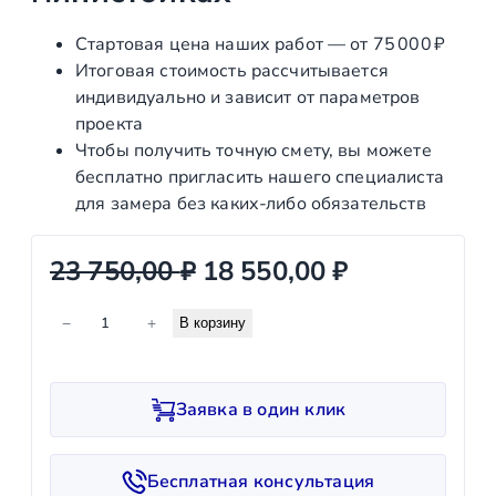
Стартовая цена наших работ — от 75 000 ₽
Итоговая стоимость рассчитывается
индивидуально и зависит от параметров
проекта
Чтобы получить точную смету, вы можете
бесплатно пригласить нашего специалиста
для замера без каких‑либо обязательств
П
Т
23 750,00
₽
18 550,00
₽
е
е
К
−
+
В корзину
р
к
о
л
в
у
и
о
щ
Заявка в один клик
ч
н
а
е
с
а
я
Бесплатная консультация