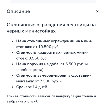
т
ч
ц
в
Описание
а
е
о
т
л
н
о
Стеклянные ограждения лестницы на
ь
а
в
черных министойках
н
:
а
р
Цена стеклянных ограждений на мини-
а
1
а
стойках:
от 10.500 руб.
я
8
С
Стоимость квадратных черных мини-
ц
5
т
стоек:
3.550 руб.
е
Цена поручня из дуба:
от 5.500 руб. м.
е
5
к
(подбор цвета).
н
0
л
Стоимость замеров-проекта-доставки-
а
,
я
монтажа:
от 7.500 руб. м.
н
Срок:
от 14 дней.
с
0
н
о
0
Точная стоимость зависит от конфигурации стекла и
ы
выбранных опций.
с
е