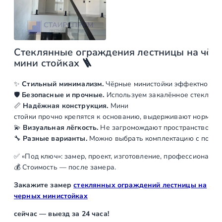
0
а
ч
е
₽
р
Стеклянные
ограждения
лестницы
на
чёр
.
н
мини стойках
🪜
ы
х
✨
Стильный
минимализм.
Чёрные
министойки
эффектно
смо
м
🛡️
Безопасные
и
прочные.
Используем
закалённое
стекло
ил
и
📏
Надёжная
конструкция.
Мини
н
стойки
прочно
крепятся
к
основанию,
выдерживают
нормати
💫
Визуальная
лёгкость.
Не
загромождают
пространство,
пр
и
🔧
Разные
варианты.
Можно
выбрать
комплектацию
с
поруч
с
т
✅
«Под
ключ»:
замер,
проект,
изготовление,
профессиональн
о
💰
Стоимость
— после
замера.
й
Закажите
замер
стеклянных ограждений лестницы на
к
черных министойках
а
х
сейчас
— выезд
за
24
часа!