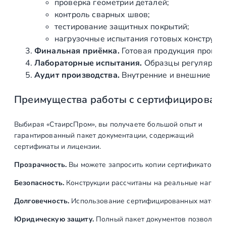
проверка геометрии деталей;
ограждений
контроль сварных швов;
лестницы и
тестирование защитных покрытий;
второго света
нагрузочные испытания готовых конструкц
Финальная приёмка.
Готовая продукция провер
Производство,
ед
1
Лабораторные испытания.
Образцы регулярно н
покраска ступеней
Аудит производства.
Внутренние и внешние про
и поручня
лестницы
Преимущества работы с сертифицирован
консольной
Выбирая «СтаирсПром», вы получаете большой опыт и
Монтаж
гарантированный пакет документации, содержащий
сертификаты и лицензии.
Доставка,
ед
1
разгрузка
Прозрачность.
Вы можете запросить копии сертификатов на
Установка
ед
1
Безопасность.
Конструкции рассчитаны на реальные нагрузк
закладных
Долговечность.
Использование сертифицированных материал
лестничных
элементов и
Юридическую защиту.
Полный пакет документов позволяет: