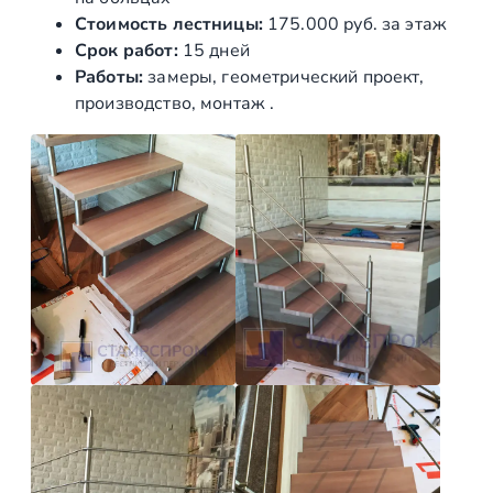
Стоимость лестницы:
175.000 руб. за этаж
а
Срок работ:
15 дней
Н
Работы:
замеры, геометрический проект,
е
производство, монтаж .
р
ж
а
в
е
ю
щ
и
е
п
е
р
и
л
а