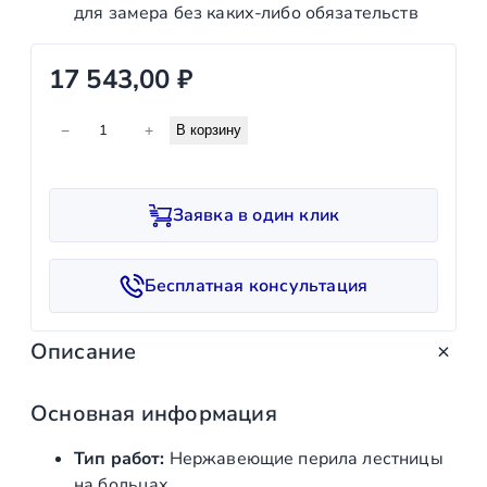
для замера без каких‑либо обязательств
17 543,00
₽
К
−
+
В корзину
о
л
и
Заявка в один клик
ч
е
с
Бесплатная консультация
т
в
Описание
о
т
о
Основная информация
в
Тип работ:
Нержавеющие перила лестницы
а
на больцах
р