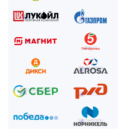
Закажите лестницу или ограждение с удобной схемой опл
Рассчитаем стоимость, подберём вариант расчёта и начнём р
Как оплатить? Пошаговая инструкция
Оставьте заявку на сайте или по телефону.
Получите смету и договор.
Выберите способ оплаты из предложенных.
Внесите предоплату (если требуется).
Отслеживайте этапы производства и монтажа.
Оплатите остаток после приёмки —
и наслаждайтесь новой конструкцией!