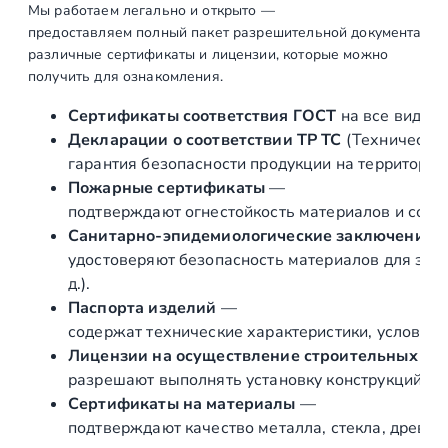
Мы работаем легально и открыто —
лестницы,
предоставляем полный пакет разрешительной документации п
ограждений
различные сертификаты и лицензии, которые можно
лестницы и
получить для ознакомления.
второго света,
цвета ступеней
Сертификаты соответствия ГОСТ
на все виды л
Декларации о соответствии ТР ТС
(Техническог
Составление
шт
2
гарантия безопасности продукции на территории
коммерческого
Пожарные сертификаты
—
предложения, с
подтверждают огнестойкость материалов и соот
предоставлением
Санитарно‑эпидемиологические заключения
визуализации
удостоверяют безопасность материалов для здор
д.).
Составление
шт
2
Паспорта изделий
—
договора и
содержат технические характеристики, условия 
подписание
Лицензии на осуществление строительных и 
Подготовка и
шт
1
разрешают выполнять установку конструкций «по
подписание
Сертификаты на материалы
—
Геометрического
подтверждают качество металла, стекла, древес