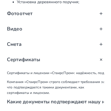
Установка деревянного поручня;
Фотоотчет
Видео
https://www.youtube.com/watch?v=zDPveClf4HY
Смета
Сертификаты
Наименование
Ед. изм.
Кол-во
работ
Сертификаты и лицензии «СтаирсПром»: надёжность, подтв
Первый этап
Компания «СтаирсПром» строго соблюдает требования закон
что подтверждается такими документами, как
Выезд на объект,
шт
2
сертификаты и лицензии.
замеры,
Какие документы подтверждают нашу на
согласование
конструктива