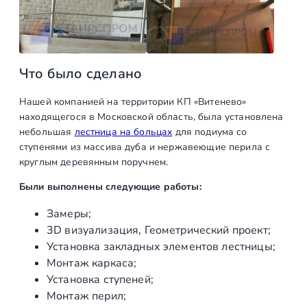
л
е
с
т
н
Что было сделано
и
Нашей компанией на территории КП «Витенево»
ц
находящегося в Московской область, была установлена
ы
небольшая
лестница на больцах
для подиума со
н
ступенями из массива дуба и нержавеющие перила с
а
круглым деревянным поручнем.
б
о
Были выполнены следующие работы:
л
Замеры;
ь
3D визуализация, Геометрический проект;
ц
Установка закладных элементов лестницы;
а
Монтаж каркаса;
х
Установка ступеней;
Монтаж перил;