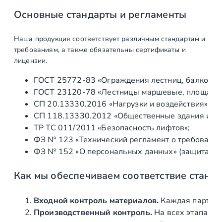
Проекта, с
Основные стандарты и регламенты
расчетом общих
нагрузок
Наша продукция соответствует различным стандартам и
Производство
требованиям, а также обязательны сертификаты и
лицензии.
Изготовление
шт
1
ГОСТ 25772‑83 «Ограждения лестниц, балконов 
закладных
ГОСТ 23120‑78 «Лестницы маршевые, площадки 
элементов
СП 20.13330.2016 «Нагрузки и воздействия» (а
лестницы
СП 118.13330.2012 «Общественные здания и со
ТР ТС 011/2011 «Безопасность лифтов»;
Производство
ед
1
ФЗ № 123 «Технический регламент о требования
каркаса и
ФЗ № 152 «О персональных данных» (защита ин
коннекторов
консольной
Как мы обеспечиваем соответствие станд
лестницы
Изготовление
ед
1
Входной контроль материалов.
Каждая партия 
самонесущих
Производственный контроль.
На всех этапах и
стеклянных