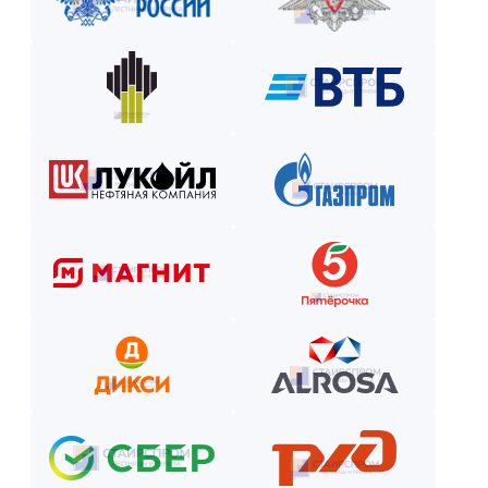
Закажите лестницу или ограждение с удобной схемой опл
Рассчитаем стоимость, подберём вариант расчёта и начнём р
Как оплатить? Пошаговая инструкция
Оставьте заявку на сайте или по телефону.
Получите смету и договор.
Выберите способ оплаты из предложенных.
Внесите предоплату (если требуется).
Отслеживайте этапы производства и монтажа.
Оплатите остаток после приёмки —
и наслаждайтесь новой конструкцией!