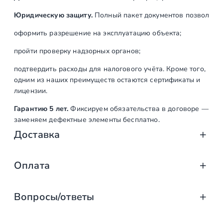
Юридическую защиту.
Полный пакет документов позволяет:
оформить разрешение на эксплуатацию объекта;
пройти проверку надзорных органов;
подтвердить расходы для налогового учёта. Кроме того,
одним из наших преимуществ остаются сертификаты и
лицензии.
Гарантию 5 лет.
Фиксируем обязательства в договоре —
заменяем дефектные элементы бесплатно.
Доставка
Доставка от «СтаирсПром»: аккуратно, вов
Оплата
Компания «СтаирсПром» организует профессиональную доста
Оплата услуг «СтаирсПром»: удобно, над
от упаковки на производстве до разгрузки на объекте. Дове
Вопросы/ответы
Какие изделия мы доставляем
Заказываете лестницу, ограждение или перила в компании 