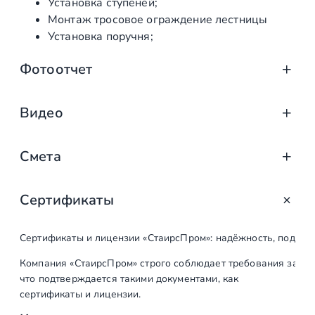
Установка ступеней;
и
Монтаж тросовое ограждение лестницы
ц
Установка поручня;
ы
Фотоотчет
Видео
Смета
Сертификаты
Наименование
Ед. изм.
Кол-во
работ
Сертификаты и лицензии «СтаирсПром»: надёжность, подтв
Первый этап
Компания «СтаирсПром» строго соблюдает требования закон
что подтверждается такими документами, как
Выезд на объект,
шт
1
сертификаты и лицензии.
замеры,