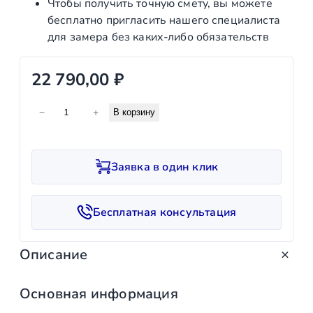
Чтобы получить точную смету, вы можете
бесплатно пригласить нашего специалиста
для замера без каких‑либо обязательств
22 790,00
₽
К
−
+
В корзину
о
л
и
Заявка в один клик
ч
е
с
Бесплатная консультация
т
в
Описание
о
т
о
Основная информация
в