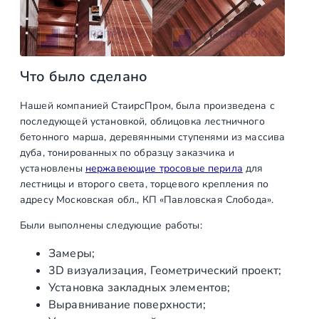
щ
и
е
о
Что было сделано
г
р
Нашей компанией СтаирсПром, была произведена с
а
последующей установкой, облицовка лестничного
ж
бетонного марша, деревянными ступенями из массива
д
дуба, тонированных по образцу заказчика и
установлены
нержавеющие тросовые перила
для
е
лестницы и второго света, торцевого крепления по
н
адресу Московская обл., КП «Павловская Слобода».
и
я
Были выполнены следующие работы:
л
Замеры;
е
3D визуализация, Геометрический проект;
с
Установка закладных элементов;
т
Выравнивание поверхности;
н