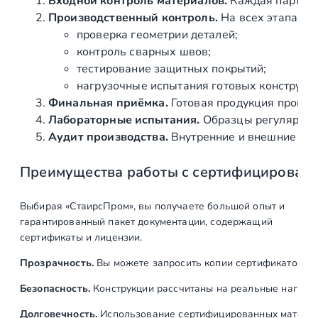
Монтаж тросовых
ед
1
Входной контроль материалов.
Каждая партия 
ограждений
Производственный контроль.
На всех этапах и
проверка геометрии деталей;
Установка поручня
м
15
контроль сварных швов;
тестирование защитных покрытий;
Итого:
нагрузочные испытания готовых конструкц
Финальная приёмка.
Готовая продукция провер
Лабораторные испытания.
Образцы регулярно н
Аудит производства.
Внутренние и внешние про
Преимущества работы с сертифицирован
Выбирая «СтаирсПром», вы получаете большой опыт и
гарантированный пакет документации, содержащий
сертификаты и лицензии.
Прозрачность.
Вы можете запросить копии сертификатов на
Безопасность.
Конструкции рассчитаны на реальные нагрузк
Долговечность.
Использование сертифицированных материал