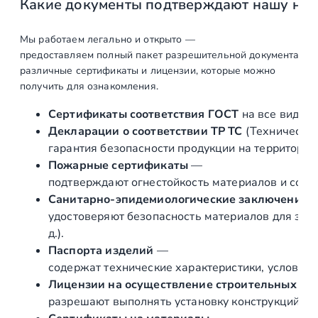
Какие документы подтверждают нашу на
согласование.
Составление
шт
1
Мы работаем легально и открыто —
коммерческого
предоставляем полный пакет разрешительной документации п
различные сертификаты и лицензии, которые можно
предложения, с
получить для ознакомления.
предоставлением
3D визуализации
Сертификаты соответствия ГОСТ
на все виды л
Декларации о соответствии ТР ТС
(Техническог
Составление
шт
1
гарантия безопасности продукции на территории
договора и
Пожарные сертификаты
—
подписание
подтверждают огнестойкость материалов и соот
Подготовка и
шт
1
Санитарно‑эпидемиологические заключения
подписание
удостоверяют безопасность материалов для здор
Геометрического
д.).
Проекта
Паспорта изделий
—
содержат технические характеристики, условия 
Производство
Лицензии на осуществление строительных и 
разрешают выполнять установку конструкций «по
Производство
ед
1