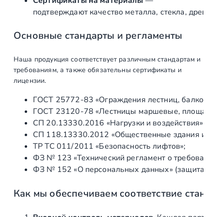
Сертификаты на материалы
—
тросовых
подтверждают качество металла, стекла, древес
ограждений
лестницы
Основные стандарты и регламенты
Изготовление
ед
1
Наша продукция соответствует различным стандартам и
тросовых перил
требованиям, а также обязательны сертификаты и
лицензии.
Изготовление
ед
1
поручня лестницы
ГОСТ 25772‑83 «Ограждения лестниц, балконов 
ГОСТ 23120‑78 «Лестницы маршевые, площадки 
Монтаж
СП 20.13330.2016 «Нагрузки и воздействия» (а
СП 118.13330.2012 «Общественные здания и со
Доставка,
ед
1
ТР ТС 011/2011 «Безопасность лифтов»;
разгрузка
ФЗ № 123 «Технический регламент о требования
ФЗ № 152 «О персональных данных» (защита ин
Установка
ед
1
закладных
Как мы обеспечиваем соответствие станд
элементов