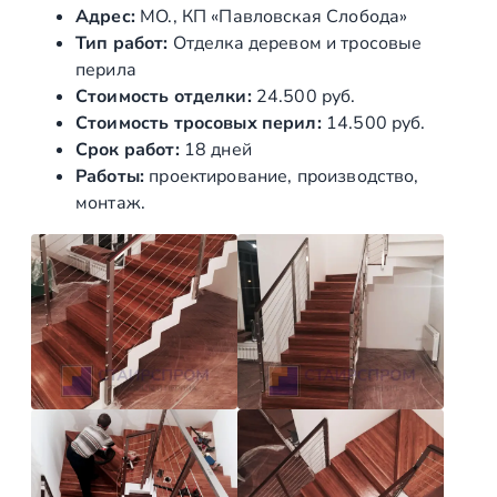
Адрес:
МО., КП «Павловская Слобода»
а
Тип работ:
Отделка деревом и тросовые
р
перила
а
Стоимость отделки:
24.500 руб.
Т
Стоимость тросовых перил:
14.500 руб.
р
Срок работ:
18 дней
о
Работы:
проектирование, производство,
с
монтаж.
о
в
ы
е
н
е
р
ж
а
в
е
ю