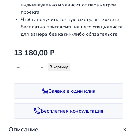
индивидуально и зависит от параметров
проекта
Чтобы получить точную смету, вы можете
бесплатно пригласить нашего специалиста
для замера без каких‑либо обязательств
13 180,00
₽
К
−
+
В корзину
о
л
и
Заявка в один клик
ч
е
с
Бесплатная консультация
т
в
Описание
о