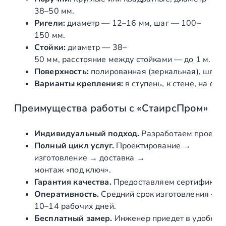
38–50
мм.
Ригели:
диаметр
— 12–16
мм,
шаг
— 100–
150
мм.
Стойки:
диаметр
— 38–
50
мм,
расстояние
между
стойками
— до
1
м.
Поверхность:
полированная
(зеркальная),
шлиф
Варианты
крепления:
в
ступень,
к
стене,
на
фла
Преимущества
работы
с
«СтаирсПром»
Индивидуальный
подход.
Разработаем
проект
Полный
цикл
услуг.
Проектирование
→
изготовление
→ доставка
→
монтаж
«под
ключ».
Гарантия
качества.
Предоставляем
сертификат
Оперативность.
Средний
срок
изготовления
—
10–14
рабочих
дней.
Бесплатный
замер.
Инженер
приедет
в
удобное