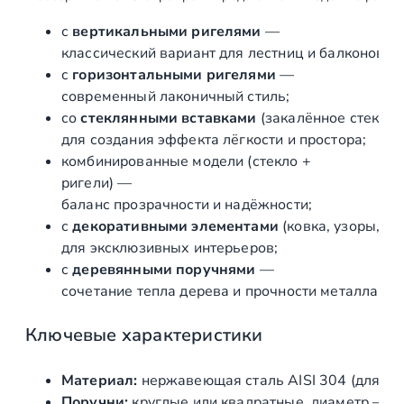
е
с
вертикальными
ригелями
—
р
классический
вариант
для
лестниц
и
балконов;
ж
с
горизонтальными
ригелями
—
а
современный
лаконичный
стиль;
в
со
стеклянными
вставками
(закалённое
стекло
е
для
создания
эффекта
лёгкости
и
простора;
й
комбинированные
модели
(стекло
+
к
ригели)
—
и
баланс
прозрачности
и
надёжности;
д
с
декоративными
элементами
(ковка,
узоры,
под
л
для
эксклюзивных
интерьеров;
я
с
деревянными
поручнями
—
д
сочетание
тепла
дерева
и
прочности
металла.
о
м
Ключевые
характеристики
а
Материал:
нержавеющая
сталь
AISI
304
(для
ул
Поручни:
круглые
или
квадратные,
диаметр
—