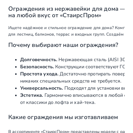
т
о
Ограждения
из
нержавейки
для
дома
—
на
любой
вкус
от
«СтаирсПром»
в
а
Ищете
надёжное
и
стильное
ограждение
для
дома?
Компани
р
для
лестниц,
балконов,
террас
и
входных
групп.
Создаём
реш
а
О
Почему
выбирают
наши
ограждения?
г
р
Долговечность.
Нержавеющая
сталь
(AISI
304/A
а
Безопасность.
Конструкции
соответствуют
ГОСТ
ж
Простота
ухода.
Достаточно
протирать
поверхно
д
никаких
специальных
средств
не
требуется.
е
Универсальность.
Подходят
для
установки
внут
н
Эстетика.
Гармонично
вписываются
в
любой
сти
и
от
классики
до
лофта
и
хай‑тека.
я
и
Какие
ограждения
мы
изготавливаем
з
н
В
ассортименте
«СтаирсПром»
представлены
модели
с
разны