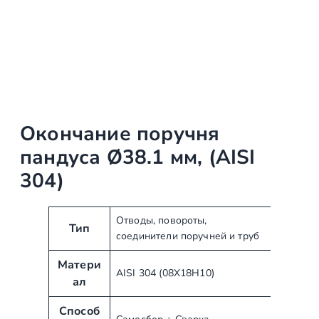
Окончание поручня
пандуса Ø38.1 мм, (AISI
304)
А
З
Отводы, повороты,
Тип
соединители поручней и труб
т
н
р
а
Матери
и
ч
AISI 304 (08Х18Н10)
ал
б
е
у
н
Способ