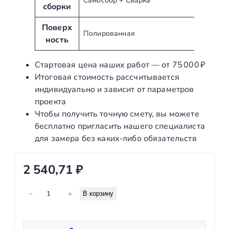
Самосбор + Сварка
т
и
сборки
ы
е
Поверх
Полированная
ность
Стартовая цена наших работ — от 75 000 ₽
Итоговая стоимость рассчитывается
индивидуально и зависит от параметров
проекта
Чтобы получить точную смету, вы можете
бесплатно пригласить нашего специалиста
для замера без каких‑либо обязательств
2 540,71
₽
К
−
+
В корзину
о
л
и