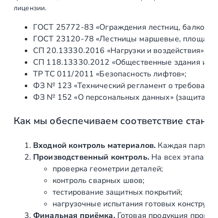
8
лицензии.
.
ГОСТ 25772‑83 «Ограждения лестниц, балконов 
1
ГОСТ 23120‑78 «Лестницы маршевые, площадки 
м
СП 20.13330.2016 «Нагрузки и воздействия» (а
м
СП 118.13330.2012 «Общественные здания и со
,
ТР ТС 011/2011 «Безопасность лифтов»;
(
ФЗ № 123 «Технический регламент о требования
A
ФЗ № 152 «О персональных данных» (защита ин
I
S
Как мы обеспечиваем соответствие станд
I
3
0
Входной контроль материалов.
Каждая партия 
4
Производственный контроль.
На всех этапах и
)
проверка геометрии деталей;
контроль сварных швов;
тестирование защитных покрытий;
нагрузочные испытания готовых конструкц
Финальная приёмка.
Готовая продукция провер