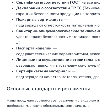
н
Сертификаты соответствия ГОСТ
на все виды л
и
Декларации о соответствии ТР ТС
(Техническог
е
гарантия безопасности продукции на территории
п
Пожарные сертификаты
—
о
подтверждают огнестойкость материалов и соот
р
Санитарно‑эпидемиологические заключения
у
удостоверяют безопасность материалов для здор
ч
д.).
н
Паспорта изделий
—
я
содержат технические характеристики, условия 
п
Лицензии на осуществление строительных и 
а
разрешают выполнять установку конструкций «по
н
Сертификаты на материалы
—
д
подтверждают качество металла, стекла, древес
у
с
Основные стандарты и регламенты
а
Ø
Наша продукция соответствует различным стандартам и
3
требованиям, а также обязательны сертификаты и