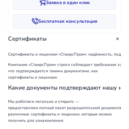
Заявка в один клик
ч
е
с
Бесплатная консультация
т
в
Сертификаты
о
т
о
Сертификаты и лицензии «СтаирсПром»: надёжность, подтв
в
Компания «СтаирсПром» строго соблюдает требования закон
а
что подтверждается такими документами, как
р
сертификаты и лицензии.
а
Какие документы подтверждают нашу на
О
к
о
Мы работаем легально и открыто —
предоставляем полный пакет разрешительной документации п
н
различные сертификаты и лицензии, которые можно
ч
получить для ознакомления.
а