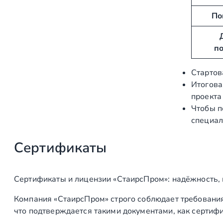
б
е
По
у
н
т
и
ы
е
п
Стартов
Итогова
проекта
Чтобы п
специал
Сертификаты
Сертификаты и лицензии «СтаирсПром»: надёжность,
Компания «СтаирсПром» строго соблюдает требования
что подтверждается такими документами, как сертифи