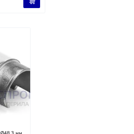
налов ТК предоставляется бесплатно; при
юдение сроков.
 на всём пути.
ем доставку.
 лет.
 Ø48.3 мм,