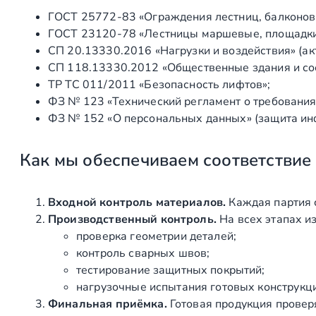
ГОСТ 25772‑83 «Ограждения лестниц, балконов 
ГОСТ 23120‑78 «Лестницы маршевые, площадки 
СП 20.13330.2016 «Нагрузки и воздействия» (а
СП 118.13330.2012 «Общественные здания и со
ТР ТС 011/2011 «Безопасность лифтов»;
ФЗ № 123 «Технический регламент о требования
ФЗ № 152 «О персональных данных» (защита ин
Как мы обеспечиваем соответствие
Входной контроль материалов.
Каждая партия 
Производственный контроль.
На всех этапах и
проверка геометрии деталей;
контроль сварных швов;
тестирование защитных покрытий;
нагрузочные испытания готовых конструкц
Финальная приёмка.
Готовая продукция провер