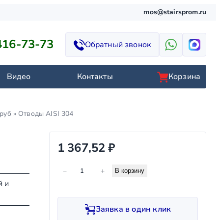
mos@stairsprom.ru
416-73-73
Обратный звонок
Видео
Контакты
Корзина
руб
»
Отводы AISI 304
1 367,52
₽
К
−
+
В корзину
о
й и
л
и
Заявка в один клик
ч