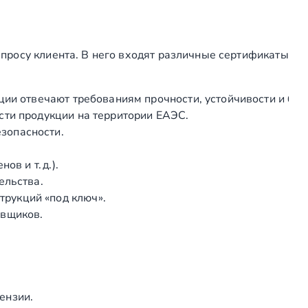
п
о
р
просу клиента. В него входят различные сертификаты
у
ч
н
ции отвечают требованиям прочности, устойчивости и без
я
сти продукции на территории ЕАЭС.
с
зопасности.
п
а
в и т. д.).
з
ельства.
о
рукций «под ключ».
м
авщиков.
4
0
х
4
0
ензии.