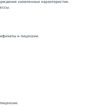
ерждения заявленных характеристик.
S
ессы.
I
3
0
4
)
ификаты и лицензии.
 лицензии.