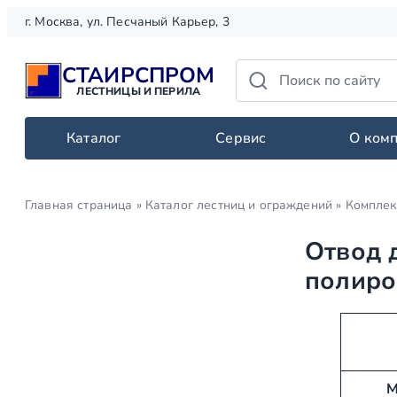
Перейти
г. Москва, ул. Песчаный Карьер, 3
к
содержимому
СТАИРСПРОМ
ЛЕСТНИЦЫ И ПЕРИЛА
Каталог
Сервис
О ком
Главная страница
»
Каталог лестниц и ограждений
»
Комплек
Отвод 
полиро
А
З
т
н
р
а
М
и
ч