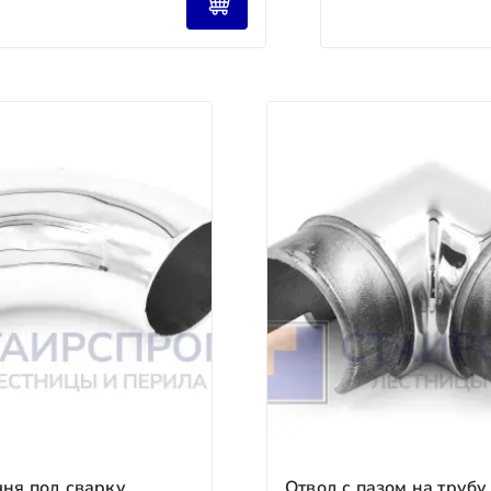
ществляется ли доставка до их терминалов?
TD (КИТ), «Байкал Сервис» и другими. Доставка до терми
аказчика.
сквы и области. Гарантируем бережную перевозку и собл
ые Линии, СДЭК и др.) — для регионов. Отслеживаем груз
ч»
но согласуйте дату и время.
заказов в пределах МКАД).
 и утверждения 3D‑проекта. Запускаем производство.
конструкции (предоставляем фото/видео отчёт). Организу
писания акта сдачи‑приёмки. Вы получаете гарантию на 5
Срок
1–2 рабочих дня
(для стандартных проектов).
2–5 рабочих дней
зависимости от сложности и материалов).
водства (за вычетом расходов на проектирование).
3–10 рабочих дней
чня под сварку
Отвод с пазом на трубу