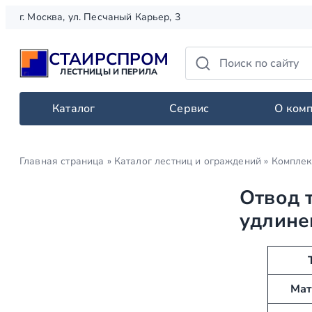
Перейти
г. Москва, ул. Песчаный Карьер, 3
к
содержимому
СТАИРСПРОМ
ЛЕСТНИЦЫ И ПЕРИЛА
Каталог
Сервис
О ком
Главная страница
»
Каталог лестниц и ограждений
»
Комплек
Отвод 
удлине
А
З
т
н
Мат
р
а
и
ч