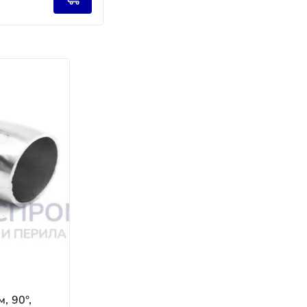
налов ТК предоставляется бесплатно; при
юдение сроков.
 на всём пути.
ем доставку.
 лет.
, 90°,