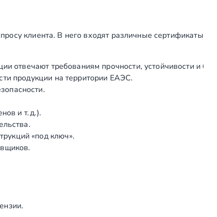
б
ы
Ø
просу клиента. В него входят различные сертификаты
2
5
ции отвечают требованиям прочности, устойчивости и без
.
сти продукции на территории ЕАЭС.
4
зопасности.
м
м
в и т. д.).
с
ельства.
о
рукций «под ключ».
в
авщиков.
с
т
а
в
к
ензии.
а