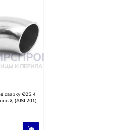
оплата (до 50 %) после отгрузки товара.
.
а в стоимости изделия.
од сварку Ø25.4
нный, (AISI 201)