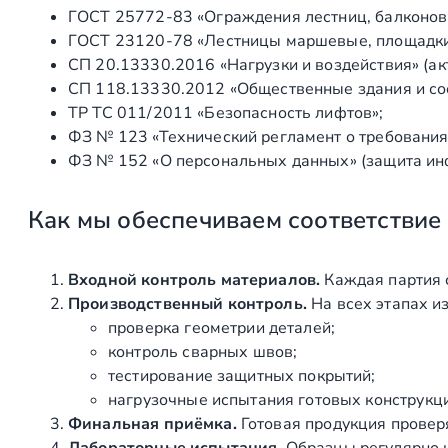
ГОСТ 25772‑83 «Ограждения лестниц, балконов 
ГОСТ 23120‑78 «Лестницы маршевые, площадки 
СП 20.13330.2016 «Нагрузки и воздействия» (а
СП 118.13330.2012 «Общественные здания и со
ТР ТС 011/2011 «Безопасность лифтов»;
ФЗ № 123 «Технический регламент о требования
ФЗ № 152 «О персональных данных» (защита ин
Как мы обеспечиваем соответствие
Входной контроль материалов.
Каждая партия 
Производственный контроль.
На всех этапах и
проверка геометрии деталей;
контроль сварных швов;
тестирование защитных покрытий;
нагрузочные испытания готовых конструкц
Финальная приёмка.
Готовая продукция провер