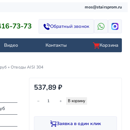
mos@stairsprom.ru
416-73-73
Обратный звонок
Видео
Контакты
Корзина
руб
»
Отводы AISI 304
537,89
₽
К
−
+
В корзину
о
руб
л
и
Заявка в один клик
ч