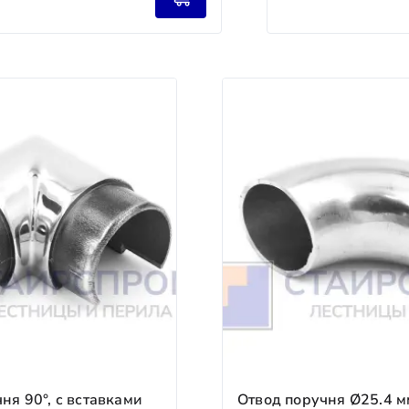
ществляется ли доставка до их терминалов?
TD (КИТ), «Байкал Сервис» и другими. Доставка до терми
аказчика.
сквы и области. Гарантируем бережную перевозку и собл
ые Линии, СДЭК и др.) — для регионов. Отслеживаем груз
ч»
но согласуйте дату и время.
заказов в пределах МКАД).
 и утверждения 3D‑проекта. Запускаем производство.
конструкции (предоставляем фото/видео отчёт). Организу
писания акта сдачи‑приёмки. Вы получаете гарантию на 5
Срок
1–2 рабочих дня
(для стандартных проектов).
2–5 рабочих дней
зависимости от сложности и материалов).
водства (за вычетом расходов на проектирование).
3–10 рабочих дней
ня 90°, с вставками
Отвод поручня Ø25.4 мм