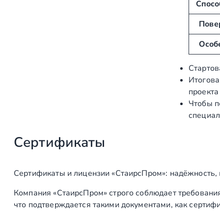
Спосо
б
е
у
н
Пове
т
и
Особ
ы
е
Стартов
Итогова
проекта
Чтобы п
специал
Сертификаты
Сертификаты и лицензии «СтаирсПром»: надёжность,
Компания «СтаирсПром» строго соблюдает требования
что подтверждается такими документами, как сертифи