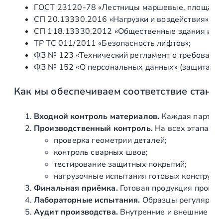
ГОСТ 23120‑78 «Лестницы маршевые, площадки 
0
СП 20.13330.2016 «Нагрузки и воздействия» (а
,
СП 118.13330.2012 «Общественные здания и со
а
ТР ТС 011/2011 «Безопасность лифтов»;
л
ФЗ № 123 «Технический регламент о требования
ю
ФЗ № 152 «О персональных данных» (защита ин
м
и
Как мы обеспечиваем соответствие станд
н
и
й
Входной контроль материалов.
Каждая партия 
ч
Производственный контроль.
На всех этапах и
е
проверка геометрии деталей;
р
контроль сварных швов;
н
тестирование защитных покрытий;
ы
нагрузочные испытания готовых конструкц
й
Финальная приёмка.
Готовая продукция провер
Лабораторные испытания.
Образцы регулярно н
Аудит производства.
Внутренние и внешние про