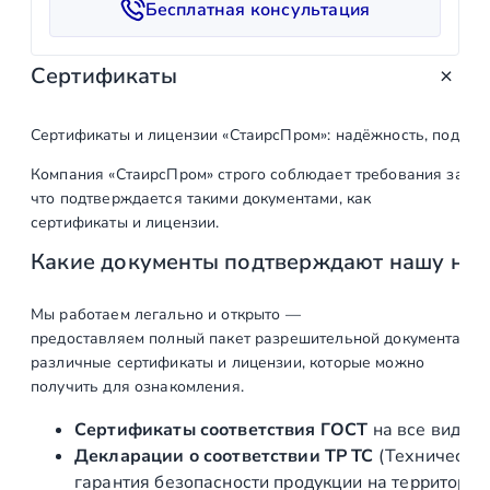
Бесплатная консультация
т
в
Сертификаты
о
т
о
Сертификаты и лицензии «СтаирсПром»: надёжность, подтв
в
Компания «СтаирсПром» строго соблюдает требования закон
а
что подтверждается такими документами, как
р
сертификаты и лицензии.
а
Какие документы подтверждают нашу на
П
-
о
Мы работаем легально и открыто —
предоставляем полный пакет разрешительной документации п
б
различные сертификаты и лицензии, которые можно
р
получить для ознакомления.
а
з
Сертификаты соответствия ГОСТ
на все виды л
н
Декларации о соответствии ТР ТС
(Техническог
ы
гарантия безопасности продукции на территории