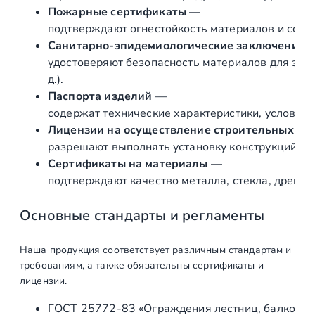
й
Пожарные сертификаты
—
п
подтверждают огнестойкость материалов и соот
р
Санитарно‑эпидемиологические заключения
о
удостоверяют безопасность материалов для здор
ф
д.).
и
Паспорта изделий
—
л
содержат технические характеристики, условия 
ь
Лицензии на осуществление строительных и 
1
разрешают выполнять установку конструкций «по
9
Сертификаты на материалы
—
×
подтверждают качество металла, стекла, древес
1
3
Основные стандарты и регламенты
,
L
Наша продукция соответствует различным стандартам и
=
требованиям, а также обязательны сертификаты и
2
лицензии.
2
ГОСТ 25772‑83 «Ограждения лестниц, балконов 
0