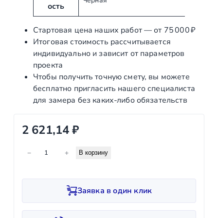
Черная
т
и
ость
ы
е
Стартовая цена наших работ — от 75 000 ₽
Итоговая стоимость рассчитывается
индивидуально и зависит от параметров
проекта
Чтобы получить точную смету, вы можете
бесплатно пригласить нашего специалиста
для замера без каких‑либо обязательств
2 621,14
₽
К
−
+
В корзину
о
л
и
Заявка в один клик
ч
е
с