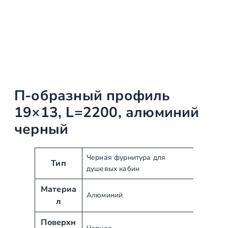
П-образный профиль
19×13, L=2200, алюминий
черный
А
З
Черная фурнитура для
Тип
душевых кабин
т
н
р
а
Материа
и
ч
Алюминий
л
б
е
у
н
Поверхн