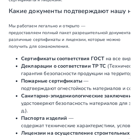
замеры,
Какие документы подтверждают нашу на
согласование
конечного вида.
Мы работаем легально и открыто —
Составление
шт
1
предоставляем полный пакет разрешительной документации п
различные сертификаты и лицензии, которые можно
коммерческого
получить для ознакомления.
предложения, с
предоставлением
Сертификаты соответствия ГОСТ
на все виды л
3D визуализации
Декларации о соответствии ТР ТС
(Техническог
гарантия безопасности продукции на территории
Составление
шт
1
Пожарные сертификаты
—
договора и
подтверждают огнестойкость материалов и соот
подписание
Санитарно‑эпидемиологические заключения
Подготовка и
шт
1
удостоверяют безопасность материалов для здор
подписание
д.).
Геометрического
Паспорта изделий
—
Проекта
содержат технические характеристики, условия 
Лицензии на осуществление строительных и 