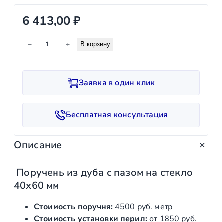
6 413,00
₽
К
−
+
В корзину
о
л
и
Заявка в один клик
ч
е
с
Бесплатная консультация
т
в
Описание
о
т
о
Поручень из дуба с пазом на стекло
в
40х60 мм
а
р
Стоимость поручня:
4500 руб. метр
а
Стоимость установки перил:
от 1850 руб.