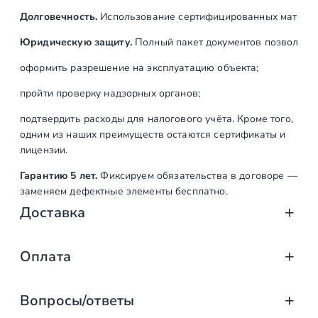
Долговечность.
Использование сертифицированных материал
Юридическую защиту.
Полный пакет документов позволяет:
оформить разрешение на эксплуатацию объекта;
пройти проверку надзорных органов;
подтвердить расходы для налогового учёта. Кроме того,
одним из наших преимуществ остаются сертификаты и
лицензии.
Гарантию 5 лет.
Фиксируем обязательства в договоре —
заменяем дефектные элементы бесплатно.
Доставка
Доставка от «СтаирсПром»: аккуратно, вов
Оплата
Компания «СтаирсПром» организует профессиональную доста
Оплата услуг «СтаирсПром»: удобно, над
от упаковки на производстве до разгрузки на объекте. Дове
Вопросы/ответы
Какие изделия мы доставляем