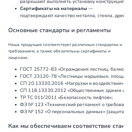
Производство
разрешают выполнять установку конструкций «по
Сертификаты на материалы
—
Производство
ед
1
подтверждают качество металла, стекла, древес
коннекторов и
крепежей
Основные стандарты и регламенты
ограждений
Наша продукция соответствует различным стандартам и
Изготовление
ед
1
требованиям, а также обязательны сертификаты и
ограждений
лицензии.
Изготовление
ед
1
ГОСТ 25772‑83 «Ограждения лестниц, балконов 
поручня
ГОСТ 23120‑78 «Лестницы маршевые, площадки 
СП 20.13330.2016 «Нагрузки и воздействия» (а
Монтаж
СП 118.13330.2012 «Общественные здания и со
ТР ТС 011/2011 «Безопасность лифтов»;
Доставка,
ед
1
ФЗ № 123 «Технический регламент о требования
разгрузка
ФЗ № 152 «О персональных данных» (защита ин
Установка
ед
1
Как мы обеспечиваем соответствие станд
закладных