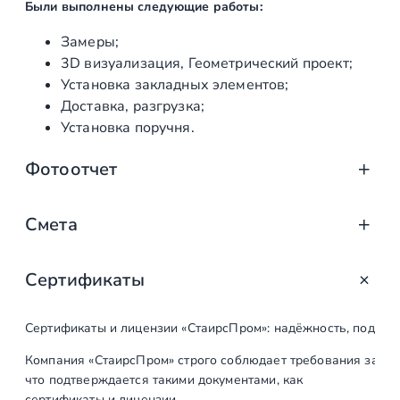
Были выполнены следующие работы:
Замеры;
3D визуализация, Геометрический проект;
Установка закладных элементов;
Доставка, разгрузка;
Установка поручня.
Фотоотчет
Смета
Сертификаты
Наименование
Ед. изм.
Кол-во
работ
Сертификаты и лицензии «СтаирсПром»: надёжность, подтв
Первый этап
Компания «СтаирсПром» строго соблюдает требования закон
что подтверждается такими документами, как
Выезд на объект,
шт
1
сертификаты и лицензии.