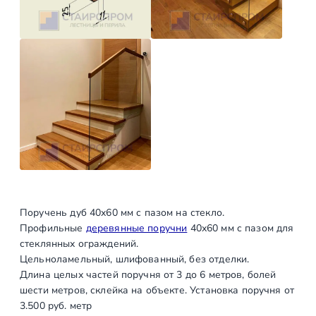
м
н
а
с
т
е
к
л
о
4
0
х
Поручень дуб 40х60 мм с пазом на стекло.
6
Профильные
деревянные поручни
40х60 мм с пазом для
0
стеклянных ограждений.
м
Цельноламельный, шлифованный, без отделки.
м
Длина целых частей поручня от 3 до 6 метров, болей
шести метров, склейка на объекте. Установка поручня от
3.500 руб. метр